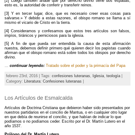
[2] Luego también añade que por derecho divino tiene dos espadas,
esto es, la autoridad de conferir y transferir reinos.
[3] Y en tercer lugar, dice, que es necesario creer esas cosas para
salvarse.» Y debido a estas razones, el obispo romano se llama a sí
mismo el vicario de Cristo en la tierra.
[4] Consideramos y confesamos que estos tres artículos son falsos,
impíos, tiránicos y perniciosos para la iglesia.
[5] A fin de que pueda ser entendida la causa de esta afirmación
nuestra, debemos definir primero qué quieren decir los papistas cuando
afirman que el obispo romano está sobre todos los obispos por derecho
divino.
…
continuar leyendo:
Tratado sobre el poder y la primacía del Papa
febrero 23rd, 2016 | Tags:
confesiones luteranas
,
Iglesia
,
teología
|
Category:
Literatura: Confesiones luteranas
|
Los Artículos de Esmalcalda
Artículos de Doctrina Cristiana que debieron haber sido presentados por
nuestros partidarios en el concilio de Mantua, o en cualquier otro lugar
en que debía de reunirse el concilio, y que habían de indicar lo que
podíamos o no podíamos ceder. Escrito por el Dr. Martín Lutero en el
año 1537.
Prólogo del Dr. Martín Lutero