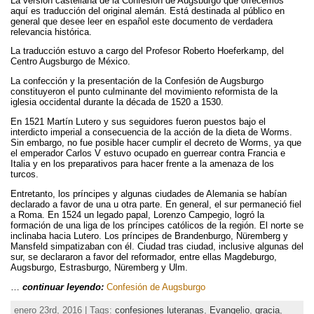
La versión castellana de la Confesión de Augsburgo que ofrecemos
aquí es traducción del original alemán. Está destinada al público en
general que desee leer en español este documento de verdadera
relevancia histórica.
La traducción estuvo a cargo del Profesor Roberto Hoeferkamp, del
Centro Augsburgo de México.
La confección y la presentación de la Confesión de Augsburgo
constituyeron el punto culminante del movimiento reformista de la
iglesia occidental durante la década de 1520 a 1530.
En 1521 Martín Lutero y sus seguidores fueron puestos bajo el
interdicto imperial a consecuencia de la acción de la dieta de Worms.
Sin embargo, no fue posible hacer cumplir el decreto de Worms, ya que
el emperador Carlos V estuvo ocupado en guerrear contra Francia e
Italia y en los preparativos para hacer frente a la amenaza de los
turcos.
Entretanto, los príncipes y algunas ciudades de Alemania se habían
declarado a favor de una u otra parte. En general, el sur permaneció fiel
a Roma. En 1524 un legado papal, Lorenzo Campegio, logró la
formación de una liga de los príncipes católicos de la región. El norte se
inclinaba hacia Lutero. Los príncipes de Brandenburgo, Nüremberg y
Mansfeld simpatizaban con él. Ciudad tras ciudad, inclusive algunas del
sur, se declararon a favor del reformador, entre ellas Magdeburgo,
Augsburgo, Estrasburgo, Nüremberg y Ulm.
…
continuar leyendo:
Confesión de Augsburgo
enero 23rd, 2016 | Tags:
confesiones luteranas
,
Evangelio
,
gracia
,