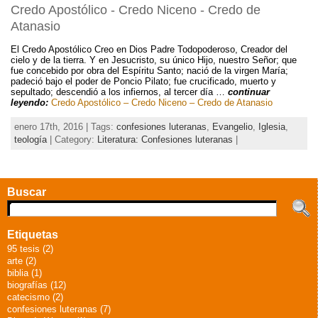
Credo Apostólico - Credo Niceno - Credo de
Atanasio
El Credo Apostólico Creo en Dios Padre Todopoderoso, Creador del
cielo y de la tierra. Y en Jesucristo, su único Hijo, nuestro Señor; que
fue concebido por obra del Espíritu Santo; nació de la virgen María;
padeció bajo el poder de Poncio Pilato; fue crucificado, muerto y
sepultado; descendió a los infiernos, al tercer día …
continuar
leyendo:
Credo Apostólico – Credo Niceno – Credo de Atanasio
enero 17th, 2016 | Tags:
confesiones luteranas
,
Evangelio
,
Iglesia
,
teología
| Category:
Literatura: Confesiones luteranas
|
Buscar
Etiquetas
95 tesis (2)
arte (2)
biblia (1)
biografías (12)
catecismo (2)
confesiones luteranas (7)