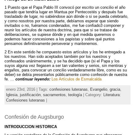
1 Puesto que el Papa Pablo III convocó por escrito un concilio el año
pasado que tendría lugar en Mantua por Pentecostés y después fue
trasladado de lugar, no sabiéndose aún dónde o si se pueda celebrarlo,
y como nosotros por nuestra parte, debíamos esperar que siendo
invitados o no, fuéramos condenados, me fue confiado3 componer y
reunir los artículos de nuestra doctrina, para que si se tratase de
deliberaciones, se supiese dónde y en qué medida queremos o
podemos hacer concesiones a los papistas y sobre qué puntos
pensamos definitivamente perseverar y mantenernos.
2 En este sentido he compuesto estos artículos y los he entregado a
los nuestros. Han sido aceptados también por los nuestros y
confesados unánimemente, y se ha decidido que (si el Papa y los
suyos alguna vez llegasen a ser tan valientes y serios, sin mentiras y
engaños, para convocar un concilio verdaderamente libre, como es su
deber) se debía presentarlos públicamente como confesión de nuestra
fe. …
continuar leyendo:
Los Artículos de Esmalcalda
enero 23rd, 2016 | Tags:
confesiones luteranas
,
Evangelio
,
gracia
,
Iglesia
,
justificación
,
sacramentos
,
teología
| Category:
Literatura:
Confesiones luteranas
|
Confesión de Augsburgo
INTRODUCCION HISTORICA