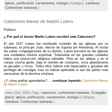
Iglesia
,
justificación
,
sacramentos
,
teología
| Category:
Literatura:
Confesiones luteranas
|
Catecismo Menor de Martín Lutero
Prefacio
¿ Por qué el doctor Martín Lutero escribió este Catecismo?
El año 1527 Lutero fue nombrado visitador de las iglesias por su
soberano, el príncipe Juan, elector de Sajonia (en Alemania). Al visitar
las varias congregaciones de su distrito, Lutero encontró en las iglesias
una verdadera miseria espiritual. Solamente en las grandes ciudades
había una instrucción religiosa tolerable. Pero en las aldeas y en el
campo mucha gente, bajo el nombre de cristianos, vivía abiertamente
en pecados y vicios. Todos ellos habían sido bautizados y gozaban del
privilegio de comulgar, mas no habían aprendido ni aun las partes más
necesarias de la doctrina cristiana.
¿Y cómo podían aprenderlas? …
continuar leyendo:
Catecismo Menor
de Martín Lutero
enero 23rd, 2016 | Tags:
catecismo
,
confesiones luteranas
,
Evangelio
,
gracia
,
Iglesia
,
justificación
,
sacramentos
,
teología
| Category:
Literatura: Confesiones luteranas
|