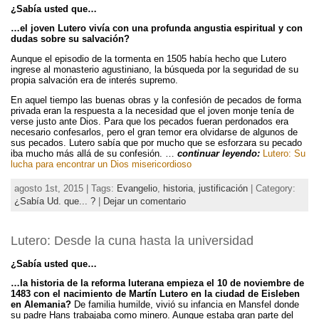
¿Sabía usted que…
…el joven Lutero vivía con una profunda angustia espiritual y con
dudas sobre su salvación?
Aunque el episodio de la tormenta en 1505 había hecho que Lutero
ingrese al monasterio agustiniano, la búsqueda por la seguridad de su
propia salvación era de interés supremo.
En aquel tiempo las buenas obras y la confesión de pecados de forma
privada eran la respuesta a la necesidad que el joven monje tenía de
verse justo ante Dios. Para que los pecados fueran perdonados era
necesario confesarlos, pero el gran temor era olvidarse de algunos de
sus pecados. Lutero sabía que por mucho que se esforzara su pecado
iba mucho más allá de su confesión. …
continuar leyendo:
Lutero: Su
lucha para encontrar un Dios misericordioso
agosto 1st, 2015 | Tags:
Evangelio
,
historia
,
justificación
| Category:
¿Sabía Ud. que... ?
|
Dejar un comentario
Lutero: Desde la cuna hasta la universidad
¿Sabía usted que…
…la historia de la reforma luterana empieza el 10 de noviembre de
1483 con el nacimiento de Martín Lutero en la ciudad de Eisleben
en Alemania?
De familia humilde, vivió su infancia en Mansfel donde
su padre Hans trabajaba como minero. Aunque estaba gran parte del