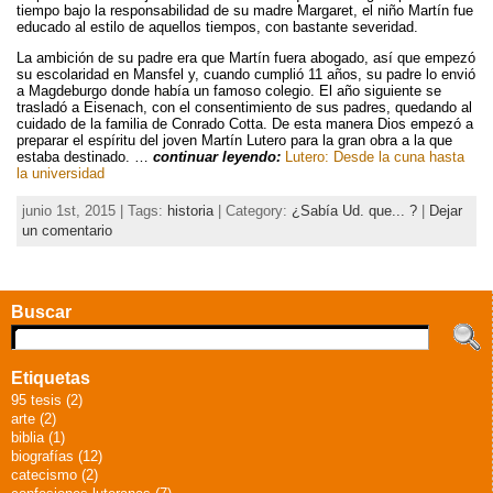
tiempo bajo la responsabilidad de su madre Margaret, el niño Martín fue
educado al estilo de aquellos tiempos, con bastante severidad.
La ambición de su padre era que Martín fuera abogado, así que empezó
su escolaridad en Mansfel y, cuando cumplió 11 años, su padre lo envió
a Magdeburgo donde había un famoso colegio. El año siguiente se
trasladó a Eisenach, con el consentimiento de sus padres, quedando al
cuidado de la familia de Conrado Cotta. De esta manera Dios empezó a
preparar el espíritu del joven Martín Lutero para la gran obra a la que
estaba destinado. …
continuar leyendo:
Lutero: Desde la cuna hasta
la universidad
junio 1st, 2015 | Tags:
historia
| Category:
¿Sabía Ud. que... ?
|
Dejar
un comentario
Buscar
Etiquetas
95 tesis (2)
arte (2)
biblia (1)
biografías (12)
catecismo (2)