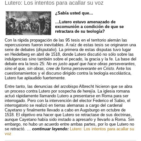
Lutero: Los intentos para acallar su voz
¿Sabía usted que…
…Lutero estuvo amenazado de
excomunión a condición de que se
retractara de su teología?
Con la rápida propagación de las 95 tesis en el territorio alemán las
repercusiones fueron inevitables. A raíz de estas tesis se originaron una
serie de debates (
disputatio
). La primera de estas disputas tuvo lugar
en Heidelberg en abril de 1518, donde Lutero discutió no sólo sobre las
indulgencias sino también sobre el pecado, la gracia y la fe. La base del
debate era la tesis 25:
No es justo aquel que hace obras perseverantes,
sino el que, sin obras, cree de forma perseverante en Cristo
. Ante los
cuestionamientos y el discurso dirigido contra la teología escolástica,
Lutero fue aplaudido fuertemente.
Entre tanto, las denuncias del arzobispo Albrecht hicieron que se abra
un proceso contra Lutero por sospecha de herejía. La iglesia romana
actuó rápidamente llamando Lutero a presentarse en Roma para ser
interrogado. Pero con la intervención del elector Federico el Sabio, el
interrogatorio se realizó en tierras alemanas a cargo del cardenal
Cayetano y finalmente llevado a cabo en Augsburgo en octubre de
1518. El objetivo era hacer que Lutero se retractase de sus doctrinas,
aunque Cayetano había sido instado a apresarlo y llevarlo a Roma. Sin
embargo, no hubo un acuerdo entre ambas partes, por lo que Lutero no
se retractó. …
continuar leyendo:
Lutero: Los intentos para acallar su
voz