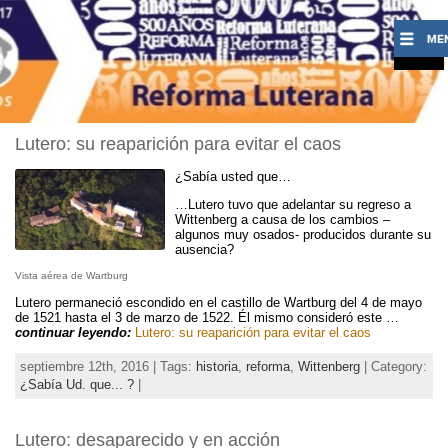
Lutero: su reaparición para evitar el caos
¿Sabía usted que…
…Lutero tuvo que adelantar su regreso a
Wittenberg a causa de los cambios –
algunos muy osados- producidos durante su
ausencia?
Vista aérea de Wartburg
Lutero permaneció escondido en el castillo de Wartburg del 4 de mayo
de 1521 hasta el 3 de marzo de 1522. Él mismo consideró este …
continuar leyendo:
Lutero: su reaparición para evitar el caos
septiembre 12th, 2016 | Tags:
historia
,
reforma
,
Wittenberg
| Category:
¿Sabía Ud. que... ?
|
Lutero: desaparecido y en acción