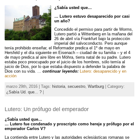
¿Sabía usted que…
… Lutero estuvo desaparecido por casi
un año?
Concedido el permiso para partir de Worms,
Lutero partió a Wittenberg en la mañana del
26 de abril vía Frankfurt bajo la protección
imperial del salvoconducto. Pero aunque
tenía prohibido enseñar, el Reformador predica el 1º de mayo en
Hersfeld y el día siguiente en Eisenach – ciudad de su familia – y el 4
de mayo predica al aire libre en Möhra, tierra natal de su padre. Lutero
estaba poco preocupado por el juicio de los hombres, sólo temía al
juicio de Dios, por lo que estaba dispuesto a defender la palabra de
Dios con su vida. …
continuar leyendo:
Lutero: desaparecido y en
acción
marzo 29th, 2016 | Tags:
historia
,
secuestro
,
Wartburg
| Category:
¿Sabía Ud. que... ?
|
Lutero: Un prófugo del emperador
¿Sabía usted que…
… Lutero fue condenado y proscripto como hereje y prófugo por el
emperador Carlos V?
La contienda entre Lutero y las autoridades eclesiásticas romanas se