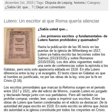
diciembre 1st, 2015 | Tags:
Disputa de Leipzig
,
historia
| Category:
¿Sabía Ud. que... ?
|
Dejar un comentario
Lutero: Un escritor al que Roma quería silenciar
¿Sabía usted que…
…los primeros escritos -y fundamentales- de
Lutero fueron prohibidos y quemados?
Hasta la publicación de las 95 tesis en las
puertas de la iglesia de Wittenberg en 1517,
Lutero ya había escrito las lecciones sobre los
Salmos (1513/1515) y sobre Romanos
(1515/1516). Los dos años siguientes realizó
una serie de conferencias sobre la epístola a los
Gálatas, pero esta solo aparecería editada en 1519. En ella Lutero
diferencia entre la ley y el evangelio. El texto clave en Gálatas es que
el hombre es justificado, no por las obras de la ley, sino por la fe en
Cristo (2:16).
Los escritos primordiales que marcan la Reforma surgen en el periodo
entre 1517 y 1521, año del edicto de Worms, cuando Lutero es juzgado
y declarado
hereje
junto con sus partidarios. Pero allí también se
prohíbe comprar, vender, leer, copiar e imprimir sus escritos. Entre las
obras de Lutero que fueron condenadas en el edicto se destacan:
De la
autoridad del papa
escrito en 1519. En este escrito se afirma que Jesús
dio autoridad a la iglesia constituida por todos los creyentes en Cristo.