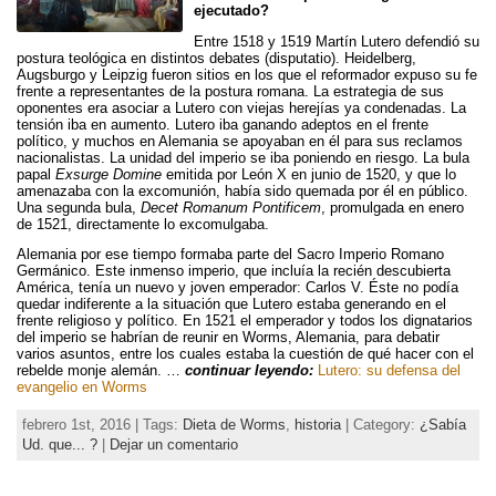
ejecutado?
Entre 1518 y 1519 Martín Lutero defendió su
postura teológica en distintos debates (disputatio). Heidelberg,
Augsburgo y Leipzig fueron sitios en los que el reformador expuso su fe
frente a representantes de la postura romana. La estrategia de sus
oponentes era asociar a Lutero con viejas herejías ya condenadas. La
tensión iba en aumento. Lutero iba ganando adeptos en el frente
político, y muchos en Alemania se apoyaban en él para sus reclamos
nacionalistas. La unidad del imperio se iba poniendo en riesgo. La bula
papal
Exsurge Domine
emitida por León X en junio de 1520, y que lo
amenazaba con la excomunión, había sido quemada por él en público.
Una segunda bula,
Decet Romanum Pontificem
, promulgada en enero
de 1521, directamente lo excomulgaba.
Alemania por ese tiempo formaba parte del Sacro Imperio Romano
Germánico. Este inmenso imperio, que incluía la recién descubierta
América, tenía un nuevo y joven emperador: Carlos V. Éste no podía
quedar indiferente a la situación que Lutero estaba generando en el
frente religioso y político. En 1521 el emperador y todos los dignatarios
del imperio se habrían de reunir en Worms, Alemania, para debatir
varios asuntos, entre los cuales estaba la cuestión de qué hacer con el
rebelde monje alemán. …
continuar leyendo:
Lutero: su defensa del
evangelio en Worms
febrero 1st, 2016 | Tags:
Dieta de Worms
,
historia
| Category:
¿Sabía
Ud. que... ?
|
Dejar un comentario