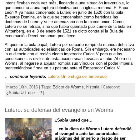
intensificaban cada vez más, llegando a una situación irreversible, lo
que conducía a una ruptura definitiva con la iglesia romana. El Papa
León X ya había condenado a Lutero en junio de 1520 con la bula
Exsurge Domine, en la que se condenaban como heréticas las
doctrinas de Lutero y se le amenazaba con la excomunión. Como
Lutero no se retrató, sino que había quemado públicamente la bula en
Wittenberg, en el 3 de enero de 1521 se dictó contra él la Bula de
excomunión Decet romanum pontificem.
Al quemar la bula papal, Lutero por su parte rompe de manera definitiva
con las autoridades eclesiásticas de Roma. Sin embargo, era necesario
la audiencia con el recién electo imperador Carlos V para que las
consecuencias civiles de esta acción sean llevadas a cabo. Ahora en
Worms, al negarse a abjurar, rompía sus vínculos con el poder imperial
manteniéndose firme en su postura ante el Emperador Carlos V.
…
continuar leyendo:
Lutero: Un prófugo del emperador
marzo 16th, 2016 | Tags:
Edicto de Worms
,
historia
| Category:
¿Sabía Ud. que... ?
|
Lutero: su defensa del evangelio en Worms
¿Sabía usted que…
…en la dieta de Worms Lutero defendió
el evangelio ante las autoridades
máximas del imperio a riesgo de ser