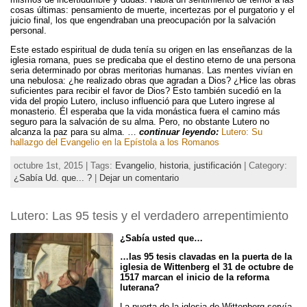
cosas últimas: pensamiento de muerte, incertezas por el purgatorio y el
juicio final, los que engendraban una preocupación por la salvación
personal.
Este estado espiritual de duda tenía su origen en las enseñanzas de la
iglesia romana, pues se predicaba que el destino eterno de una persona
seria determinado por obras meritorias humanas. Las mentes vivían en
una nebulosa: ¿he realizado obras que agradan a Dios? ¿Hice las obras
suficientes para recibir el favor de Dios? Esto también sucedió en la
vida del propio Lutero, incluso influenció para que Lutero ingrese al
monasterio. Él esperaba que la vida monástica fuera el camino más
seguro para la salvación de su alma. Pero, no obstante Lutero no
alcanza la paz para su alma. …
continuar leyendo:
Lutero: Su
hallazgo del Evangelio en la Epístola a los Romanos
octubre 1st, 2015 | Tags:
Evangelio
,
historia
,
justificación
| Category:
¿Sabía Ud. que... ?
|
Dejar un comentario
Lutero: Las 95 tesis y el verdadero arrepentimiento
¿Sabía usted que…
…las 95 tesis clavadas en la puerta de la
iglesia de Wittenberg el 31 de octubre de
1517 marcan el inicio de la reforma
luterana?
La puerta de la iglesia de Wittenberg servía