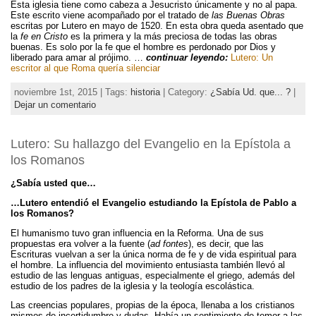
Esta iglesia tiene como cabeza a Jesucristo únicamente y no al papa.
Este escrito viene acompañado por el tratado de
las Buenas Obras
escritas por Lutero en mayo de 1520. En esta obra queda asentado que
la
fe en Cristo
es la primera y la más preciosa de todas las obras
buenas. Es solo por la fe que el hombre es perdonado por Dios y
liberado para amar al prójimo. …
continuar leyendo:
Lutero: Un
escritor al que Roma quería silenciar
noviembre 1st, 2015 | Tags:
historia
| Category:
¿Sabía Ud. que... ?
|
Dejar un comentario
Lutero: Su hallazgo del Evangelio en la Epístola a
los Romanos
¿Sabía usted que…
…Lutero entendió el Evangelio estudiando la Epístola de Pablo a
los Romanos?
El humanismo tuvo gran influencia en la Reforma. Una de sus
propuestas era volver a la fuente (
ad fontes
), es decir, que las
Escrituras vuelvan a ser la única norma de fe y de vida espiritual para
el hombre. La influencia del movimiento entusiasta también llevó al
estudio de las lenguas antiguas, especialmente el griego, además del
estudio de los padres de la iglesia y la teología escolástica.
Las creencias populares, propias de la época, llenaba a los cristianos
mismos de incertidumbre y dudas. Había un sentimiento de temor a las