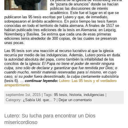
de “pizarra de anuncios” donde se hacían
públicas las discusiones de interés
académico. Este fue el lugar en el que se
publicaron las 95 tesis escritas por Lutero y que, de inmediato,
sobrepasaron el ámbito académico. En poco tiempo las tesis fueron
conocidas en todo el territorio de habla alemana. A finales de 1517 se
habían publicado tres ediciones de la tesis en Alemania: en Leipzig,
Núremberg y Basilea. Se estima que cada una de esas primeras
ediciones tenía alrededor de 300 copias, de las cuales se preservan
unas pocas.
Las 95 tesis son una reacción al recurso lucrativo al que la iglesia
recurría por medio de las indulgencias. Además, Lutero ponía en duda
la autoridad absoluta del papa, como también la infalibilidad de los
concilios de la iglesia:
El Papa no tiene el poder de remitir ninguna
culpa, sino sólo de declarar y garantizar que fue remitida por Dios; o
cuando mucho, remitir materias reservadas para sí mismo, en cuyo
caso, si su poder fuera desestimado, la culpa ciertamente subsistiría
(tesis 6). …
continuar leyendo:
Lutero: Las 95 tesis y el verdadero
arrepentimiento
septiembre 1st, 2015 | Tags:
95 tesis
,
historia
,
indulgencias
|
Category:
¿Sabía Ud. que... ?
|
Dejar un comentario
Lutero: Su lucha para encontrar un Dios
misericordioso