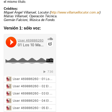
el mismo título.
b
t
o
e
Créditos:
o
r
Miguel Ángel Villarruel, Locutor (
http://www.villarruellocutor.com.ar
)
Matías Villarruel, Operación Técnica.
k
Germán Falcioni, Música de Fondo.
Versión 1: sólo voz: