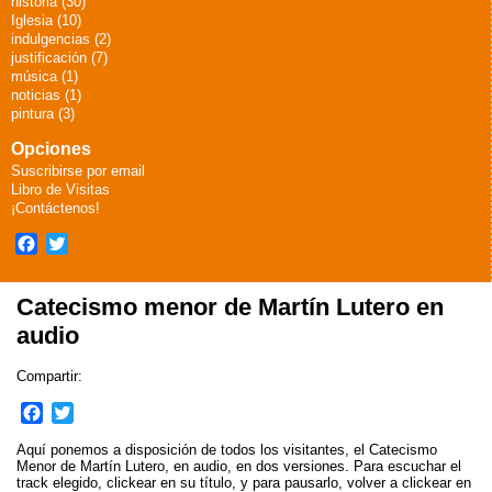
historia (30)
Iglesia (10)
indulgencias (2)
justificación (7)
música (1)
noticias (1)
pintura (3)
Opciones
Suscribirse por email
Libro de Visitas
¡Contáctenos!
Facebook
Twitter
Catecismo menor de Martín Lutero en
audio
Compartir:
F
T
a
w
Aquí ponemos a disposición de todos los visitantes, el Catecismo
c
i
Menor de Martín Lutero, en audio, en dos versiones. Para escuchar el
e
t
track elegido, clickear en su título, y para pausarlo, volver a clickear en