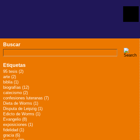
Buscar
Etiquetas
95 tesis (2)
arte (2)
biblia (1)
biografías (12)
catecismo (2)
confesiones luteranas (7)
Dieta de Worms (1)
Disputa de Leipzig (1)
Edicto de Worms (1)
Evangelio (8)
exposiciones (1)
fidelidad (1)
gracia (6)