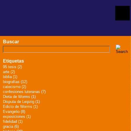
Buscar
Etiquetas
95 tesis (2)
arte (2)
biblia (1)
biografías (12)
catecismo (2)
confesiones luteranas (7)
Dieta de Worms (1)
Disputa de Leipzig (1)
Edicto de Worms (1)
Evangelio (8)
exposiciones (1)
fidelidad (1)
gracia (6)