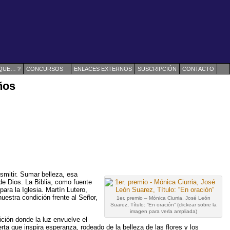
 QUE… ?
CONCURSOS
ENLACES EXTERNOS
SUSCRIPCIÓN
CONTACTO
ños
smitir. Sumar belleza, esa
de Dios. La Biblia, como fuente
ara la Iglesia. Martín Lutero,
nuestra condición frente al Señor,
1er. premio – Mónica Ciurria, José León
Suarez, Título: “En oración” (clickear sobre la
imagen para verla ampliada)
ción donde la luz envuelve el
rta que inspira esperanza, rodeado de la belleza de las flores y los