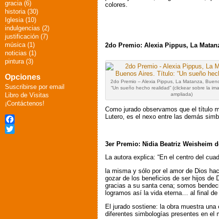
gracia (6)
colores.
historia (30)
Iglesia (10)
indulgencias (2)
justificación (7)
música (1)
2do Premio: Alexia Pippus, La Matanz
noticias (1)
pintura (3)
Opciones
2do Premio – Alexia Pippus, La Matanza, Buenos
Suscribirse por email
“Un sueño hecho realidad” (clickear sobre la im
Libro de Visitas
ampliada)
¡Contáctenos!
Como jurado observamos que el título mu
Lutero, es el nexo entre las demás simb
Facebook
Twitter
3er Premio: Nidia Beatriz Weisheim d
La autora explica: “En el centro del cua
la misma y sólo por el amor de Dios hacia
gozar de los beneficios de ser hijos de
gracias a su santa cena; somos bendecid
logramos así la vida eterna… al final de 
El jurado sostiene: la obra muestra una 
diferentes simbologías presentes en el m