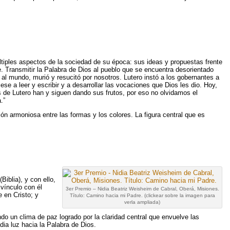
ltiples aspectos de la sociedad de su época: sus ideas y propuestas frente
 Transmitir la Palabra de Dios al pueblo que se encuentra desorientado
 al mundo, murió y resucitó por nosotros. Lutero instó a los gobernantes a
ese a leer y escribir y a desarrollar las vocaciones que Dios les dio. Hoy,
 de Lutero han y siguen dando sus frutos, por eso no olvidamos el
.”
n armoniosa entre las formas y los colores. La figura central que es
Biblia), y con ello,
vínculo con él
3er Premio – Nidia Beatriz Weisheim de Cabral, Oberá, Misiones.
 en Cristo; y
Título: Camino hacia mi Padre. (clickear sobre la imagen para
verla ampliada)
do un clima de paz logrado por la claridad central que envuelve las
dia luz hacia la Palabra de Dios.