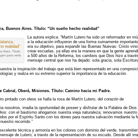
a, Buenos Aires. Título: “Un sueño hecho realidad”
La autora explica: “Martín Lutero ha sido un reformador en mú
a la educación influyeron de una forma sumamente importante.
era su objetivo, para expandir las Buenas Nuevas: Cristo vino
crear escuelas, ya ellas era la manera en que la gente aprendi
 Aires. Título:
a 500 años de la Reforma, los cambios que Dios hizo a través
agen para verla
mensaje central que nos ha dejado: sola gracia, sola Escritura
estra la inspiración del trabajo que está bien representado en una composició
ologías y realza en su extremo superior la importancia de la educación.
e Cabral, Oberá, Misiones. Título: Camino hacia mi Padre.
dro pintado con oleos se halla la rosa de Martín Lutero, del corazón de
 nosotros, irradia la oportunidad de poseer y disfrutar de la Palabra de Dios (
 Dios: con el bautismo ahogamos nuestra vieja naturaleza; renovamos nuestro 
os por el Espíritu Santo con los dones para nuestra salvación mediante la fe
nuestro recorrido.”
excelente técnica y armonía en los colores con dominio del verde, transmitien
ensaje de Lutero; a través de la representación de su escudo. Desde allí irra