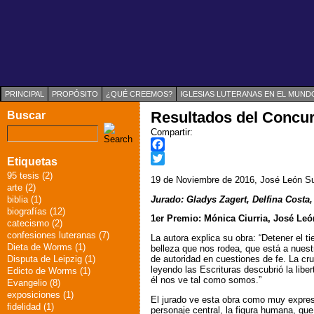
PRINCIPAL
PROPÓSITO
¿QUÉ CREEMOS?
IGLESIAS LUTERANAS EN EL MUND
Resultados del Concur
Buscar
Compartir:
F
Etiquetas
a
T
95 tesis (2)
19 de Noviembre de 2016, José León S
c
w
arte (2)
Jurado: Gladys Zagert, Delfina Costa, 
biblia (1)
e
i
biografías (12)
b
t
1er Premio: Mónica Ciurria, José Leó
catecismo (2)
o
t
confesiones luteranas (7)
La autora explica su obra: “Detener el t
o
e
Dieta de Worms (1)
belleza que nos rodea, que está a nuestr
k
r
Disputa de Leipzig (1)
de autoridad en cuestiones de fe. La cru
leyendo las Escrituras descubrió la liber
Edicto de Worms (1)
él nos ve tal como somos.”
Evangelio (8)
exposiciones (1)
El jurado ve esta obra como muy expres
fidelidad (1)
personaje central, la figura humana, que