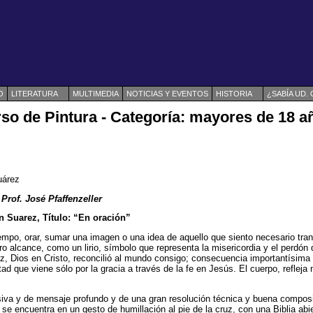
O
LITERATURA
MULTIMEDIA
NOTICIAS Y EVENTOS
HISTORIA
¿SABÍA UD.
so de Pintura - Categoría: mayores de 18 a
uárez
Prof. José Pfaffenzeller
n Suarez, Título: “En oración”
iempo, orar, sumar una imagen o una idea de aquello que siento necesario tran
o alcance, como un lirio, símbolo que representa la misericordia y el perdón 
z, Dios en Cristo, reconcilió al mundo consigo; consecuencia importantísima p
tad que viene sólo por la gracia a través de la fe en Jesús. El cuerpo, refleja 
iva y de mensaje profundo y de una gran resolución técnica y buena composi
 se encuentra en un gesto de humillación al pie de la cruz, con una Biblia abie