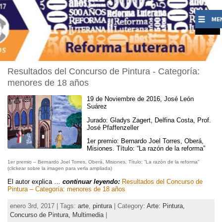
Resultados del Concurso de Pintura - Categoría:
menores de 18 años
19 de Noviembre de 2016, José León
Suárez
Jurado: Gladys Zagert, Delfina Costa, Prof.
José Pfaffenzeller
1er premio: Bernardo Joel Torres, Oberá,
Misiones. Título: “La razón de la reforma”
1er premio – Bernardo Joel Torres, Oberá, Misiones. Título: “La razón de la reforma”
(clickear sobre la imagen para verla ampliada)
El autor explica …
continuar leyendo:
Resultados del Concurso de
Pintura – Categoría: menores de 18 años
enero 3rd, 2017 | Tags:
arte
,
pintura
| Category:
Arte: Pintura,
Concurso de Pintura,
Multimedia
|