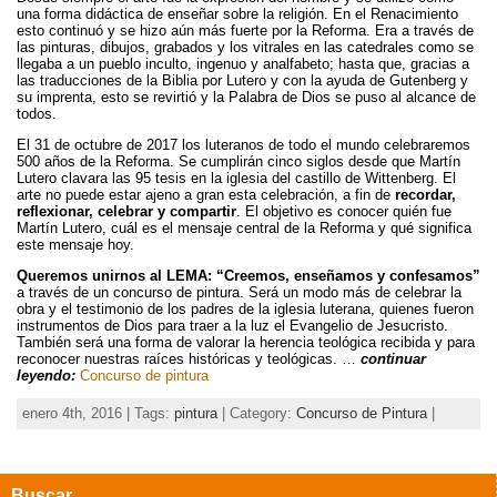
una forma didáctica de enseñar sobre la religión. En el Renacimiento
esto continuó y se hizo aún más fuerte por la Reforma. Era a través de
las pinturas, dibujos, grabados y los vitrales en las catedrales como se
llegaba a un pueblo inculto, ingenuo y analfabeto; hasta que, gracias a
las traducciones de la Biblia por Lutero y con la ayuda de Gutenberg y
su imprenta, esto se revirtió y la Palabra de Dios se puso al alcance de
todos.
El 31 de octubre de 2017 los luteranos de todo el mundo celebraremos
500 años de la Reforma. Se cumplirán cinco siglos desde que Martín
Lutero clavara las 95 tesis en la iglesia del castillo de Wittenberg. El
arte no puede estar ajeno a gran esta celebración, a fin de
recordar,
reflexionar, celebrar y compartir
. El objetivo es conocer quién fue
Martín Lutero, cuál es el mensaje central de la Reforma y qué significa
este mensaje hoy.
Queremos unirnos al LEMA: “Creemos, enseñamos y confesamos”
a través de un concurso de pintura. Será un modo más de celebrar la
obra y el testimonio de los padres de la iglesia luterana, quienes fueron
instrumentos de Dios para traer a la luz el Evangelio de Jesucristo.
También será una forma de valorar la herencia teológica recibida y para
reconocer nuestras raíces históricas y teológicas. …
continuar
leyendo:
Concurso de pintura
enero 4th, 2016 | Tags:
pintura
| Category:
Concurso de Pintura
|
Buscar