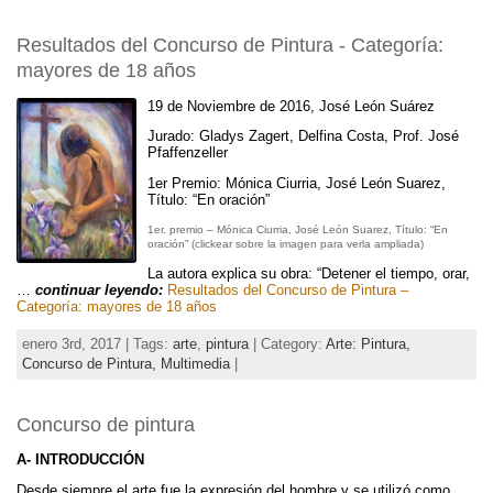
Resultados del Concurso de Pintura - Categoría:
mayores de 18 años
19 de Noviembre de 2016, José León Suárez
Jurado: Gladys Zagert, Delfina Costa, Prof. José
Pfaffenzeller
1er Premio: Mónica Ciurria, José León Suarez,
Título: “En oración”
1er. premio – Mónica Ciurria, José León Suarez, Título: “En
oración” (clickear sobre la imagen para verla ampliada)
La autora explica su obra: “Detener el tiempo, orar,
…
continuar leyendo:
Resultados del Concurso de Pintura –
Categoría: mayores de 18 años
enero 3rd, 2017 | Tags:
arte
,
pintura
| Category:
Arte: Pintura,
Concurso de Pintura,
Multimedia
|
Concurso de pintura
A- INTRODUCCIÓN
Desde siempre el arte fue la expresión del hombre y se utilizó como