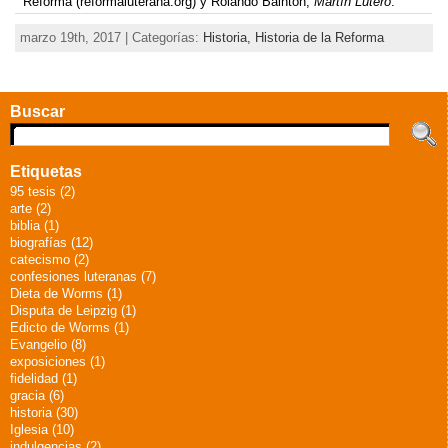
Reforma (reformaluterana.org) y Rolando Bainton,
Martín Lutero
.
marzo 19th, 2017 | Categorías:
Historia,
Historia de la Reforma
Buscar
Etiquetas
95 tesis (2)
arte (2)
biblia (1)
biografías (12)
catecismo (2)
confesiones luteranas (7)
Dieta de Worms (1)
Disputa de Leipzig (1)
Edicto de Worms (1)
Evangelio (8)
exposiciones (1)
fidelidad (1)
gracia (6)
historia (30)
Iglesia (10)
indulgencias (2)