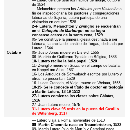
— Lutero deja de usar los hábitos de monje, octubre
de 1524
— Melanchton prepara los
Artículos para Visitación
a
fin de inspeccionar a los pastores y congregaciones
luteranas de Sajonia; Lutero participa de una
visitación en octubre 1528
2-4- Lutero, Melanchton y Zwinglio se encuentran
en el
Coloquio de Marburgo
; no se logra
consenso acerca de la santa cena, 1529
05- Se construye la primera iglesia destinada a ser
luterana, la capilla del castillo de Torgau, dedicada por
Lutero, 1544
Octubre
05- Justo Jonas muere en Eisfeld, 1555
06- Martirio de Guillermo Tyndale en Bélgica, 1536
10- Lutero recibe la bula papal, 1520
11- Zwinglio muere en Suiza, en el campo de batalla,
en Kappel am Albis, 1531
16- Los Artículos de Schwabach escritos por Lutero y
otros, se presentan, 1529
16- Lucas Cranach, el Viejo, muere en Weimar, 1553
18-19- Se le concede el título de doctor en teología
a Martín Lutero, 18-19 1512
27- Lutero comienza las clases sobre Gálatas,
1516
27- Juan Lutero muere, 1575
31- Lutero clava 95 tesis en la puerta del Castillo
de Wittenberg, 1517
— Lutero viaja a Roma, noviembre de 1510
09- Martin Chemnitz nace en Treuenbrietzen, 1522
09- Martin Lutero (hijo de Martín y Catarina) nace,