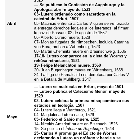
1529
— Se publican la Confesión de Augsburgo y la
Apología, abril-mayo de 1531
03- Lutero ordenado como sacerdote en la
catedral de Erfurt, 1507
Abril
05- Mauricio enfrenta a Carlos V quien se ve forzado
a entregar derechos legales a los luteranos, al firmar
la paz de Passau, 02 de agosto de 1552
06- Alberto Durero muere, 1528
07- Monjas fugadas de Nimbschen, incluida Catarina
von Bora, arriban a Wittenberg, 1523
08- Martin Chemnitz muere en Braunschweig, 1586
17-18- Lutero comparece en la dieta de Worms y
rehúsa retractarse, 1521
19- Felipe Melanchton muere, 1560
20- Juan Bugenhagen muere en Wittenberg, 1558
24- La Liga de Esmalcalda es derrotada por Carlos V
en la Batalla de Mühlberg, 1547
— Lutero se matricula en Erfurt, mayo de 1501
— Lutero publica el Catecismo Menor, mayo de
1529
02- Lutero celebra la primera misa; comienza sus
estudios en teología, 1507
04- Lutero llega a Wartburgo, 1521
04- Magdalena Lutero nace, 1529
Mayo
05- Federico el Sabio muere, 1525
14- Nicolás Amsdorf muere en Eisenach, 1525
15- Se publica el
Ínterin de Augsburgo
, 1548
25- Carlos V promulga el Edicto de Worms,
declarando a Lutero un prófugo y hereje y se