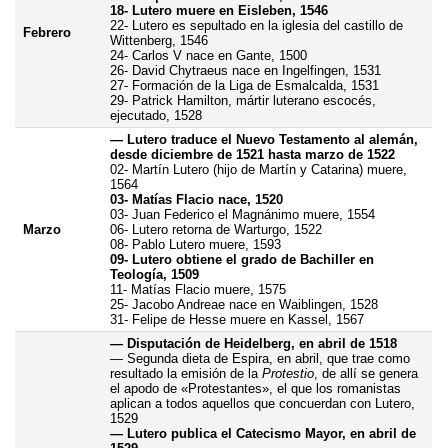
18- Lutero muere en Eisleben, 1546
22- Lutero es sepultado en la iglesia del castillo de
Febrero
Wittenberg, 1546
24- Carlos V nace en Gante, 1500
26- David Chytraeus nace en Ingelfingen, 1531
27- Formación de la Liga de Esmalcalda, 1531
29- Patrick Hamilton, mártir luterano escocés,
ejecutado, 1528
— Lutero traduce el Nuevo Testamento al alemán,
desde diciembre de 1521 hasta marzo de 1522
02- Martín Lutero (hijo de Martín y Catarina) muere,
1564
03- Matías Flacio nace, 1520
03- Juan Federico el Magnánimo muere, 1554
Marzo
06- Lutero retorna de Warturgo, 1522
08- Pablo Lutero muere, 1593
09- Lutero obtiene el grado de Bachiller en
Teología, 1509
11- Matías Flacio muere, 1575
25- Jacobo Andreae nace en Waiblingen, 1528
31- Felipe de Hesse muere en Kassel, 1567
— Disputación de Heidelberg, en abril de 1518
— Segunda dieta de Espira, en abril, que trae como
resultado la emisión de la
Protestio
, de allí se genera
el apodo de «Protestantes», el que los romanistas
aplican a todos aquellos que concuerdan con Lutero,
1529
— Lutero publica el Catecismo Mayor, en abril de