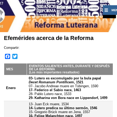
Efemérides acerca de la Reforma
Compartir:
F
T
a
w
c
i
EVENTOS SALIENTES ANTES, DURANTE Y DESPUÉS
MES
DE LA REFORMA
e
t
(Los más importantes resaltados)
b
t
03- Lutero es excomulgado por la bula papal
o
e
Decet Romanum Pontificem
, 1521
07- Jacobo Andreae muere en Tübingen, 1590
o
r
Enero
17- Federico el Sabio nace, 1463
k
28- Pablo Lutero nace, 1533
29- Katharina von Bora nace en Lippendorf, 1499
13- Juan Eck muere, 1534
14- Lutero predica su último sermón, 1546
15- Gregorio Brück muere en Jena, 1557
16- Felipe Melanchton nace, 1497