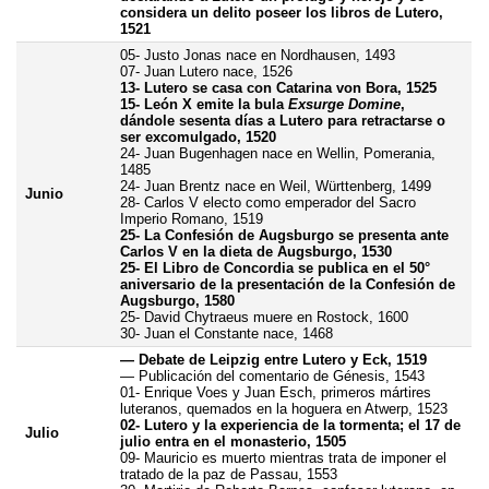
considera un delito poseer los libros de Lutero,
1521
05- Justo Jonas nace en Nordhausen, 1493
07- Juan Lutero nace, 1526
13- Lutero se casa con Catarina von Bora, 1525
15- León X emite la bula
Exsurge Domine
,
dándole sesenta días a Lutero para retractarse o
ser excomulgado, 1520
24- Juan Bugenhagen nace en Wellin, Pomerania,
1485
24- Juan Brentz nace en Weil, Württenberg, 1499
Junio
28- Carlos V electo como emperador del Sacro
Imperio Romano, 1519
25- La Confesión de Augsburgo se presenta ante
Carlos V en la dieta de Augsburgo, 1530
25- El Libro de Concordia se publica en el 50°
aniversario de la presentación de la Confesión de
Augsburgo, 1580
25- David Chytraeus muere en Rostock, 1600
30- Juan el Constante nace, 1468
— Debate de Leipzig entre Lutero y Eck, 1519
— Publicación del comentario de Génesis, 1543
01- Enrique Voes y Juan Esch, primeros mártires
luteranos, quemados en la hoguera en Atwerp, 1523
02- Lutero y la experiencia de la tormenta; el 17 de
Julio
julio entra en el monasterio, 1505
09- Mauricio es muerto mientras trata de imponer el
tratado de la paz de Passau, 1553