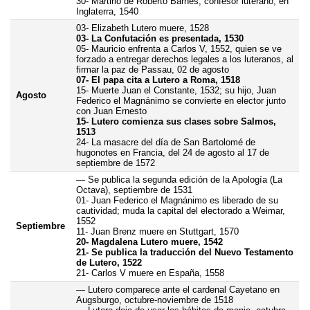
30- Martirio de Roberto Barnes, confesor luterano, en
Inglaterra, 1540
03- Elizabeth Lutero muere, 1528
03- La Confutación es presentada, 1530
05- Mauricio enfrenta a Carlos V, 1552, quien se ve
forzado a entregar derechos legales a los luteranos, al
firmar la paz de Passau, 02 de agosto
07- El papa cita a Lutero a Roma, 1518
15- Muerte Juan el Constante, 1532; su hijo, Juan
Agosto
Federico el Magnánimo se convierte en elector junto
con Juan Ernesto
15- Lutero comienza sus clases sobre Salmos,
1513
24- La masacre del día de San Bartolomé de
hugonotes en Francia, del 24 de agosto al 17 de
septiembre de 1572
— Se publica la segunda edición de la Apología (La
Octava), septiembre de 1531
01- Juan Federico el Magnánimo es liberado de su
cautividad; muda la capital del electorado a Weimar,
1552
Septiembre
11- Juan Brenz muere en Stuttgart, 1570
20- Magdalena Lutero muere, 1542
21- Se publica la traducción del Nuevo Testamento
de Lutero, 1522
21- Carlos V muere en España, 1558
— Lutero comparece ante el cardenal Cayetano en
Augsburgo, octubre-noviembre de 1518