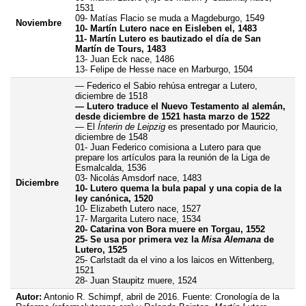
1531
09- Matías Flacio se muda a Magdeburgo, 1549
Noviembre
10- Martín Lutero nace en Eisleben el, 1483
11- Martín Lutero es bautizado el día de San
Martín de Tours, 1483
13- Juan Eck nace, 1486
13- Felipe de Hesse nace en Marburgo, 1504
— Federico el Sabio rehúsa entregar a Lutero,
diciembre de 1518
— Lutero traduce el Nuevo Testamento al alemán,
desde diciembre de 1521 hasta marzo de 1522
— El
Ínterin de Leipzig
es presentado por Mauricio,
diciembre de 1548
01- Juan Federico comisiona a Lutero para que
prepare los artículos para la reunión de la Liga de
Esmalcalda, 1536
03- Nicolás Amsdorf nace, 1483
Diciembre
10- Lutero quema la bula papal y una copia de la
ley canónica, 1520
10- Elizabeth Lutero nace, 1527
17- Margarita Lutero nace, 1534
20- Catarina von Bora muere en Torgau, 1552
25- Se usa por primera vez la
Misa Alemana
de
Lutero, 1525
25- Carlstadt da el vino a los laicos en Wittenberg,
1521
28- Juan Staupitz muere, 1524
Autor:
Antonio R. Schimpf, abril de 2016. Fuente: Cronología de la