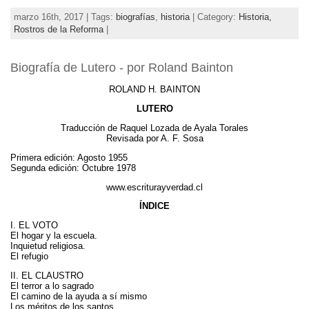
marzo 16th, 2017 | Tags:
biografías
,
historia
| Category:
Historia,
Rostros de la Reforma
|
Biografía de Lutero - por Roland Bainton
ROLAND H. BAINTON
LUTERO
Traducción de Raquel Lozada de Ayala Torales
Revisada por A. F. Sosa
Primera edición: Agosto 1955
Segunda edición: Octubre 1978
www.escriturayverdad.cl
ÍNDICE
I. EL VOTO
El hogar y la escuela.
Inquietud religiosa.
El refugio
II. EL CLAUSTRO
El terror a lo sagrado
El camino de la ayuda a sí mismo
Los méritos de los santos.