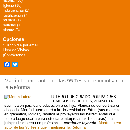
historia (30)
Iglesia (10)
indulgencias (2)
justificación (7)
música (1)
noticias (1)
pintura (3)
Opciones
Suscribirse por email
Libro de Visitas
¡Contáctenos!
Facebook
Twitter
Martín Lutero: autor de las 95 Tesis que impulsaron
la Reforma
LUTERO FUE CRIADO POR PADRES
TEMEROSOS DE DIOS, quienes se
sacrificaron para darle educación a su hijo. Planeando convertirse en
abogado, Martín Lutero entró a la Universidad de Erfurt (sus materias
en gramática, lógica y retórica le proveyeron las herramientas que
Lutero luego usaría para estudiar e interpretar las Escrituras). La
jurisprudencia era una profesión …
continuar leyendo:
Martín Lutero:
autor de las 95 Tesis que impulsaron la Reforma