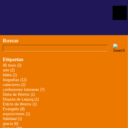
Buscar
Etiquetas
95 tesis (2)
arte (2)
biblia (1)
biografías (12)
catecismo (2)
confesiones luteranas (7)
Dieta de Worms (1)
Disputa de Leipzig (1)
Edicto de Worms (1)
Evangelio (8)
exposiciones (1)
fidelidad (1)
gracia (6)