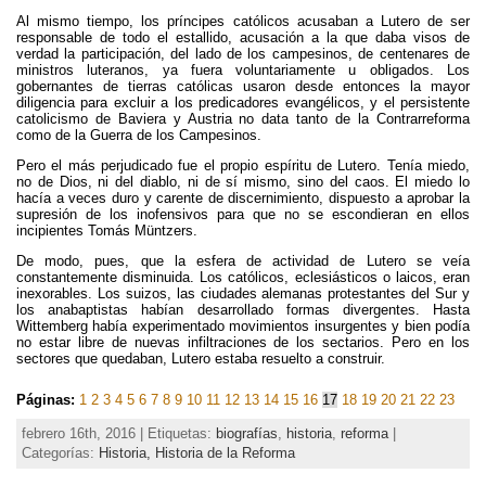
Al mismo tiempo, los príncipes católicos acusaban a Lutero de ser
responsable de todo el estallido, acusación a la que daba visos de
verdad la participación, del lado de los campesinos, de centenares de
ministros luteranos, ya fuera voluntariamente u obligados. Los
gobernantes de tierras católicas usaron desde entonces la mayor
diligencia para excluir a los predicadores evangélicos, y el persistente
catolicismo de Baviera y Austria no data tanto de la Contrarreforma
como de la Guerra de los Campesinos.
Pero el más perjudicado fue el propio espíritu de Lutero. Tenía miedo,
no de Dios, ni del diablo, ni de sí mismo, sino del caos. El miedo lo
hacía a veces duro y carente de discernimiento, dispuesto a aprobar la
supresión de los inofensivos para que no se escondieran en ellos
incipientes Tomás Müntzers.
De modo, pues, que la esfera de actividad de Lutero se veía
constantemente disminuida. Los católicos, eclesiásticos o laicos, eran
inexorables. Los suizos, las ciudades alemanas protestantes del Sur y
los anabaptistas habían desarrollado formas divergentes. Hasta
Wittemberg había experimentado movimientos insurgentes y bien podía
no estar libre de nuevas infiltraciones de los sectarios. Pero en los
sectores que quedaban, Lutero estaba resuelto a construir.
Páginas:
1
2
3
4
5
6
7
8
9
10
11
12
13
14
15
16
17
18
19
20
21
22
23
febrero 16th, 2016 | Etiquetas:
biografías
,
historia
,
reforma
|
Categorías:
Historia,
Historia de la Reforma