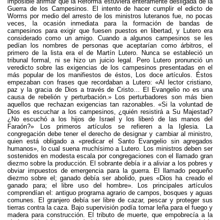
imposible afirmar que la Reforma estuviera enteramente desligada de la
Guerra de los Campesinos. El intento de hacer cumplir el edicto de
Worms por medio del arresto de los ministros luteranos fue, no pocas
veces, la ocasión inmediata para la formación de bandas de
campesinos para exigir que fuesen puestos en libertad, y Lutero era
considerado como un amigo. Cuando a algunos campesinos se les
pedían los nombres de personas que aceptarían como árbitros, el
primero de la lista era el de Martín Lutero. Nunca se estableció un
tribunal formal, ni se hizo un juicio legal. Pero Lutero pronunció un
veredicto sobre las exigencias de los campesinos presentadas en el
más popular de los manifiestos de éstos, Los doce artículos. Éstos
empezaban con frases que recordaban a Lutero: «Al lector cristiano,
paz y la gracia de Dios a través de Cristo… El Evangelio no es una
causa de rebelión y perturbación.» Los perturbadores son más bien
aquellos que rechazan exigencias tan razonables. «Si la voluntad de
Dios es escuchar a los campesinos, ¿quién resistirá a Su Majestad?
¿No escuchó a los hijos de Israel y los liberó de las manos del
Faraón?» Los primeros artículos se refieren a la Iglesia. La
congregación debe tener el derecho de designar y cambiar al ministro,
quien está obligado a «predicar el Santo Evangelio sin agregados
humanos», lo cual suena muchísimo a Lutero. Los ministros deben ser
sostenidos en modesta escala por congregaciones con el llamado gran
diezmo sobre la producción. El sobrante debía ir a aliviar a los pobres y
obviar impuestos de emergencia para la guerra. El llamado pequeño
diezmo sobre el; ganado debía ser abolido, pues «Dios ha creado el
ganado para; el libre uso del hombre». Los principales artículos
comprendían el: antiguo programa agrario de campos, bosques y aguas
comunes. El granjero debía ser libre de cazar, pescar y proteger sus
tierras contra la caza. Bajo supervisión podía tomar leña para el fuego y
madera para construcción. El tributo de muerte, que empobrecía a la