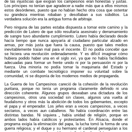
de las injusticias que exigían los campesinos eran honestas y justas.
Los príncipes no tenían que agradecer a nadie más que a ellos mismos
estos desórdenes, puesto que no habían hecho otra cosa que ostentar
su grandeza mientras robaban y desollaban a sus súbditos. La
verdadera solución era la antigua forma de arbitraje.
Pero ninguna de las partes estaba dispuesta a tomar este camino y la
predicción de Lutero de que sólo resultaría asesinato y derramamiento
de sangre tuvo abundante cumplimiento. Lutero había declarado desde
hacía tiempo que nunca apoyaría al ciudadano particular alzado en
armas, por más justa que fuera la causa, puesto que tales medios
inevitablemente traían mal para el inocente. El no podía concebir que
se hiciera una revolución ordenadamente. Y es difícil imaginar cómo
hubiera podido haber una en el siglo xvi, ya que no había facilidades
adecuadas para formar un frente unido ni por la persuasión ni por la
fuerza. Una minoría no podía tomar la maquinaria del Estado y
mediante un combate tecnológico imponer su voluntad sobre la
comunidad, ni se disponía de los modernos medios de propaganda.
La Guerra de los Campesinos careció de la cohesión de la revolución
puritana, porque no tenía un programa claramente definido ni una
dirección coherente. Algunos grupos deseaban una dictadura de los
campesinos, otros una sociedad sin clases, algunos una vuelta al
feudalismo y otros más la abolición de todos los gobernantes, excepto
el papa y el emperador. Los jefes eran a veces campesinos, a veces
sectarios, a veces aun caballeros. No había coordinación entre las
distintas bandas. Ni siquiera „ había unidad de religión, porque en
ambos lados había católicos y protestantes. En Alsacia, donde el
programa exigía la eliminación del papa, la lucha tomó la forma de una
guerra religiosa; y el duque y su hermano el cardenal perseguían a los