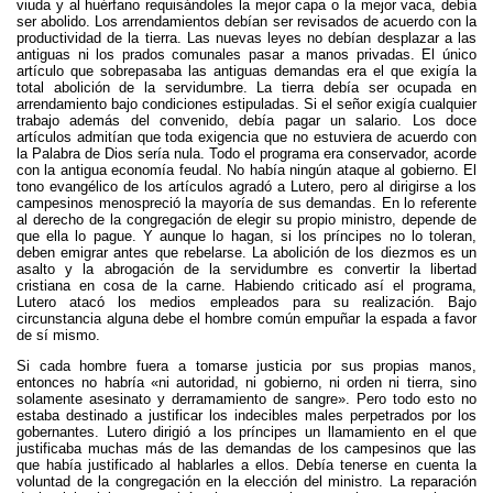
viuda y al huérfano requisándoles la mejor capa o la mejor vaca, debía
ser abolido. Los arrendamientos debían ser revisados de acuerdo con la
productividad de la tierra. Las nuevas leyes no debían desplazar a las
antiguas ni los prados comunales pasar a manos privadas. El único
artículo que sobrepasaba las antiguas demandas era el que exigía la
total abolición de la servidumbre. La tierra debía ser ocupada en
arrendamiento bajo condiciones estipuladas. Si el señor exigía cualquier
trabajo además del convenido, debía pagar un salario. Los doce
artículos admitían que toda exigencia que no estuviera de acuerdo con
la Palabra de Dios sería nula. Todo el programa era conservador, acorde
con la antigua economía feudal. No había ningún ataque al gobierno. El
tono evangélico de los artículos agradó a Lutero, pero al dirigirse a los
campesinos menospreció la mayoría de sus demandas. En lo referente
al derecho de la congregación de elegir su propio ministro, depende de
que ella lo pague. Y aunque lo hagan, si los príncipes no lo toleran,
deben emigrar antes que rebelarse. La abolición de los diezmos es un
asalto y la abrogación de la servidumbre es convertir la libertad
cristiana en cosa de la carne. Habiendo criticado así el programa,
Lutero atacó los medios empleados para su realización. Bajo
circunstancia alguna debe el hombre común empuñar la espada a favor
de sí mismo.
Si cada hombre fuera a tomarse justicia por sus propias manos,
entonces no habría «ni autoridad, ni gobierno, ni orden ni tierra, sino
solamente asesinato y derramamiento de sangre». Pero todo esto no
estaba destinado a justificar los indecibles males perpetrados por los
gobernantes. Lutero dirigió a los príncipes un llamamiento en el que
justificaba muchas más de las demandas de los campesinos que las
que había justificado al hablarles a ellos. Debía tenerse en cuenta la
voluntad de la congregación en la elección del ministro. La reparación