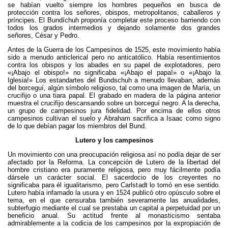
se habían vuelto siempre los hombres pequeños en busca de
protección contra los señores, obispos, metropolitanos, caballeros y
príncipes. El Bundíchuh proponía completar este proceso barriendo con
todos los grados intermedios y dejando solamente dos grandes
señores, César y Pedro.
Antes de la Guerra de los Campesinos de 1525, este movimiento había
sido a menudo anticlerical pero no anticatólico. Había resentimientos
contra los obispos y los abades en su papel de explotadores, pero
«¡Abajo el obispo!» no significaba «¡Abajo el papa!» o «¡Abajo la
Iglesia!» Los estandartes del Bundschuh a menudo llevaban, además
del borceguí, algún símbolo religioso, tal como una imagen de María, un
crucifijo o una tiara papal. El grabado en madera de la página anterior
muestra el crucifijo descansando sobre un borceguí negro. A la derecha,
un grupo de campesinos jura fidelidad. Por encima de ellos otros
campesinos cultivan el suelo y Abraham sacrifica a Isaac como signo
de lo que debían pagar los miembros del Bund.
Lutero y los campesinos
Un movimiento con una preocupación religiosa así no podía dejar de ser
afectado por la Reforma. La concepción de Lutero de la libertad del
hombre cristiano era puramente religiosa, pero muy fácilmente podía
dársele un carácter social. El sacerdocio de los creyentes no
significaba para él igualitarismo, pero Carlstadt lo tomó en ese sentido.
Lutero había infamado la usura y en 1524 publicó otro opúsculo sobre el
tema, en el que censuraba también severamente las anualidades,
subterfugio mediante el cual se prestaba un capital a perpetuidad por un
beneficio anual. Su actitud frente al monasticismo sentaba
admirablemente a la codicia de los campesinos por la expropiación de