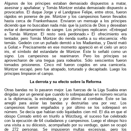
Algunos de los príncipes estaban demasiado dispuestos a matar,
asesinar y apuñalear; y Tomás Müntzer estaba demasiado dispuesto a
provocarlos. El duque Jorge y el Landgrave Felipe, entre otros, fueron
rápidos en ponerse de pie. Müntzer y los campesinos fueron llevados
hasta cerca de Frankenhause. Enviaron un mensaje a los príncipes
diciendo que no buscaban nada más que la justicia de Dios y deseaban
evitar el derramamiento de sangre. Los príncipes replicaron: «Entregad
a Tomás Müntzer. El resto será perdonado.» El ofrecimiento era
tentador, pero Tomás Müntzer dio rienda suelta a su elocuencia: «No
temáis. Gedeón con un puñado derrotó a los Madianitas, y David mató
a Goliat.» Precisamente en ese momento apareció en el cielo un arco
iris, el símbolo del estandarte de Müntzer. Éste lo señaló como un
signo. Los campesinos se reanimaron. Pero los príncipes se
aprovecharon de una tregua para rodearlos. Sólo seiscientos fueron
tomados prisioneros. Cinco mil fueron cogidos en una carnicería.
Müntzer escapó, pero fue atrapado, torturado y decapitado. Luego los
príncipes limpiaron el campo.
La derrota y su efecto sobre la Reforma
Otras bandas no lo pasaron mejor. Las fuerzas de la Liga Suabia eran
dirigidas por un general que cuando lo sobrepasaban en número recurría
a la diplomacia, la estrategia, y por último al combate. Éste se las
arregló para aislar las bandas y destruirlas una por vez. Los
campesinos fueron engañados y por último se los sobrepasó en
número. Se decía que habían sido liquidados cien mil. El día en que el
obispo Conrado entró en triunfo a Würzburg, el suceso fue celebrado
con la ejecución de 64 ciudadanos y campesinos. Luego el obispo hizo
una visita a su diócesis, acompañado por su verdugo, quien se ocupó
de 272 personas. Se impusieron multas excesivas, pero los