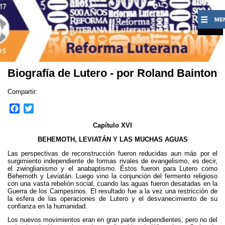
Biografía de Lutero - por Roland Bainton
Compartir:
F
T
a
w
Capítulo XVI
c
i
e
t
BEHEMOTH, LEVIATÁN Y LAS MUCHAS AGUAS
b
t
Las perspectivas de reconstrucción fueron reducidas aun más por el
o
e
surgimiento independiente de formas rivales de evangelismo, es decir,
o
r
el zwinglianismo y el anabaptismo. Éstos fueron para Lutero como
Behemoth y Leviatán. Luego vino la conjunción del fermento religioso
k
con una vasta rebelión social, cuando las aguas fueron desatadas en la
Guerra de los Campesinos. El resultado fue a la vez una restricción de
la esfera de las operaciones de Lutero y el desvanecimiento de su
confianza en la humanidad.
Los nuevos movimientos eran en gran parte independientes, pero no del