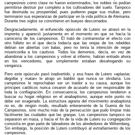
campesinos como clase no fueron exterminados; los nobles no podían
permitirse destruir por completo a los cultivadores del suelo. Tampoco
fue destruida su prosperidad, pues pudieron pagar sus multas, pero
terminaron sus esperanzas de participar en la vida política de Alemania.
Durante tres siglos se convirtieron en bueyes descornados.
Desgraciadamente, el enfurecido opúsculo de Lutero se atrasó en la
imprenta y apareció justamente en el momento en que se hacía la
carnicería de los campesinos. Él trató de contrarrestar el efecto con
otro folleto en el que decía todavía que las orejas de los rebeldes
debían ser abiertas con balas, pero no tenía la intención de negar
misericordia a los cautivos. Todos los demonios, decía, en vez de
abandonar a los campesinos y volver al infierno, habían entrado ahora
en los vencedores, que simplemente estaban desahogando su
venganza.
Pero este opúsculo pasó inadvertido, y esa frase de Lutero «aplastar,
degollar y matar» le atrajo un baldón que nunca se olvidaría. Los
campesinos le reprochaban ser un traidor a su causa, aunque los
príncipes católicos nunca cesaron de acusarlo de ser responsable de
toda la conflagración. En consecuencia, los campesinos tendieron a
buscar su hogar religioso en el anabaptismo, aunque este punto no
debe ser exagerado. La estructura agraria del movimiento anabaptista
no es, de ningún modo, resultado enteramente de la Guerra de los
Campesinos, sino mucho más de la persecución que pudo limpiar más
fácilmente las ciudades que las granjas. Los campesinos tampoco se
separaron en masa, y hacia el fin de la vida de Lutero su congregación
consistía en gran parte de labradores de los alrededores de Wittemberg.
Sin embargo, la posición de Lutero contribuyó al extrañamiento de los
campesinos.