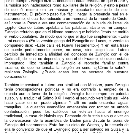
por el cuerpo Zwinglio hizo la deducción característica de que el arte y
la música son inadecuados romo auxiliares de la religión, y esto a pesar
de que él mismo era un músico y ejecutante cumplido de seis
instrumentos. El próximo paso fue fácil: negar la presencia real en el
sacramento, el cual fue reducido a un memorial de la muerte de Cristo,
así como la Pascua era una conmemoración de la huida de Israel de
Egipto. Cuando Lutero apelaba a las palabras: «Este es mi cuerpo»,
Zwinglio refutaba que en el idioma arameo que hablaba Jesús se omitía
el verbo copulativo, de modo que lo que él dijo fue simplemente: «Este
– mi cuerpo.» (En la versión griega del Evangelio de Lucas, el versículo
compañero dice: «Este cáliz e1 Nuevo Testamento.») Y en esta frase
se puede perfectamente poner, no «es», sino «significa». Lutero
percibió de inmediato a afinidad del concepto de Zwinglio con el de
Carlstadt, del cual no dependía, y con el de Erasmo, de quien estaba
impregnado. Hizo también a Zwinglio el reproche familiar contra
Erasmo, de que no tomaba la religión en serio. «¿Cómo lo sabe? -
replicaba Zwinglio-. ¿Puede acaso leer los secretos de nuestros
corazones?»
También impresionó a Lutero una similitud con Müntzer, pues Zwinglio
tenía preocupaciones políticas y no era contrario al empleo de la
espada aun a favor de la religión. Zwinglio fue siempre un patriota
suizo, y al traducir el Salmo XXIII vertió el segundo versículo así: «Me
hace yacer en un prado alpino.» Y allí no pudo encontrar aguas
tranquilas. La cuestión evangélica amenazaba con romper su amada
confederación, pues los católicos se volvían hacia el enemigo
tradicional, la casa de Habsburgo. Fernando de Austria tuvo que ver en
la convocación de la asamblea de Badén para discutir la teoría de
Zwinglio del sacramento. Esta fue su dieta de Worms, y la secuela de
ella le convenció de que el Evangelio podía ser salvado en Suiza y la