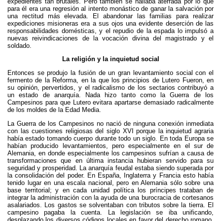
expedientes tan brutales. Pero también se hallaba aterrada por lo que
para él era una regresión al intento monástico de ganar la salvación por
una rectitud más elevada. El abandonar las familias para realizar
expediciones misioneras era a sus ojos una evidente deserción de las
responsabilidades domésticas, y el repudio de la espada lo impulsó a
nuevas reivindicaciones de la vocación divina del magistrado y el
soldado.
La religión y la inquietud social
Entonces se produjo la fusión de un gran levantamiento social con el
fermento de la Reforma, en la que los principios de Lutero Fueron, en
su opinión, pervertidos, y el radicalismo de los sectarios contribuyó a
un estado de anarquía. Nada hizo tanto como la Guerra de los
Campesinos para que Lutero evitara apartarse demasiado radicalmente
de los moldes de la Edad Media.
La Guerra de los Campesinos no nació de ninguna conexión inmediata
con las cuestiones religiosas del siglo XVI porque la inquietud agraria
había estado tomando cuerpo durante todo un siglo. En toda Europa se
habían producido levantamientos, pero especialmente en el sur de
Alemania, en donde especialmente los campesinos sufrían a causa de
transformaciones que en última instancia hubieran servido para su
seguridad y prosperidad. La anarquía feudal estaba siendo superada por
la consolidación del poder. En España, Inglaterra y Francia esto había
tenido lugar en una escala nacional, pero en Alemania sólo sobre una
base territorial; y en cada unidad política los príncipes trataban de
integrar la administración con la ayuda de una burocracia de cortesanos
asalariados. Los gastos se solventaban con tributos sobre la tierra. El
campesino pagaba la cuenta. La legislación se iba unificando,
desplazando los diversos códigos locales en favor del derecho romano,