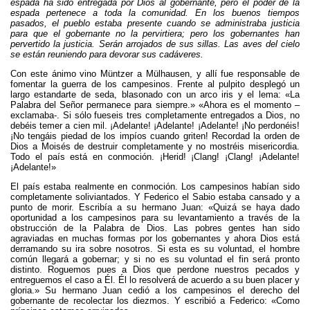
espada ha sido entregada por Dios al gobernante, pero el poder de la
espada pertenece a toda la comunidad. En los buenos tiempos
pasados, el pueblo estaba presente cuando se administraba justicia
para que el gobernante no la pervirtiera; pero los gobernantes han
pervertido la justicia. Serán arrojados de sus sillas. Las aves del cielo
se están reuniendo para devorar sus cadáveres.
Con este ánimo vino Müntzer a Mülhausen, y allí fue responsable de
fomentar la guerra de los campesinos. Frente al pulpito desplegó un
largo estandarte de seda, blasonado con un arco iris y el lema: «La
Palabra del Señor permanece para siempre.» «Ahora es el momento –
exclamaba-. Si sólo fueseis tres completamente entregados a Dios, no
debéis temer a cien mil. ¡Adelante! ¡Adelante! ¡Adelante! ¡No perdonéis!
¡No tengáis piedad de los impíos cuando griten! Recordad la orden de
Dios a Moisés de destruir completamente y no mostréis misericordia.
Todo el país está en conmoción. ¡Herid! ¡Clang! ¡Clang! ¡Adelante!
¡Adelante!»
El país estaba realmente en conmoción. Los campesinos habían sido
completamente soliviantados. Y Federico el Sabio estaba cansado y a
punto de morir. Escribía a su hermano Juan: «Quizá se haya dado
oportunidad a los campesinos para su levantamiento a través de la
obstrucción de la Palabra de Dios. Las pobres gentes han sido
agraviadas en muchas formas por los gobernantes y ahora Dios está
derramando su ira sobre nosotros. Si esta es su voluntad, el hombre
común llegará a gobernar; y si no es su voluntad el fin será pronto
distinto. Roguemos pues a Dios que perdone nuestros pecados y
entreguemos el caso a Él. Él lo resolverá de acuerdo a su buen placer y
gloria.» Su hermano Juan cedió a los campesinos el derecho del
gobernante de recolectar los diezmos. Y escribió a Federico: «Como