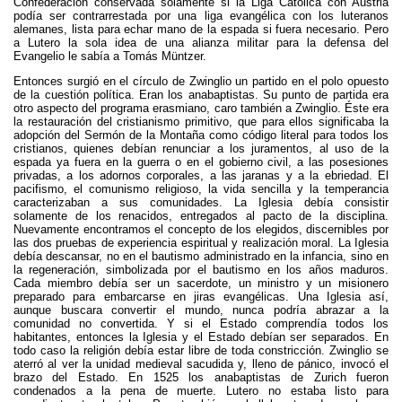
Confederación conservada solamente si la Liga Católica con Austria
podía ser contrarrestada por una liga evangélica con los luteranos
alemanes, lista para echar mano de la espada si fuera necesario. Pero
a Lutero la sola idea de una alianza militar para la defensa del
Evangelio le sabía a Tomás Müntzer.
Entonces surgió en el círculo de Zwinglio un partido en el polo opuesto
de la cuestión política. Eran los anabaptistas. Su punto de partida era
otro aspecto del programa erasmiano, caro también a Zwinglio. Éste era
la restauración del cristianismo primitivo, que para ellos significaba la
adopción del Sermón de la Montaña como código literal para todos los
cristianos, quienes debían renunciar a los juramentos, al uso de la
espada ya fuera en la guerra o en el gobierno civil, a las posesiones
privadas, a los adornos corporales, a las jaranas y a la ebriedad. El
pacifismo, el comunismo religioso, la vida sencilla y la temperancia
caracterizaban a sus comunidades. La Iglesia debía consistir
solamente de los renacidos, entregados al pacto de la disciplina.
Nuevamente encontramos el concepto de los elegidos, discernibles por
las dos pruebas de experiencia espiritual y realización moral. La Iglesia
debía descansar, no en el bautismo administrado en la infancia, sino en
la regeneración, simbolizada por el bautismo en los años maduros.
Cada miembro debía ser un sacerdote, un ministro y un misionero
preparado para embarcarse en jiras evangélicas. Una Iglesia así,
aunque buscara convertir el mundo, nunca podría abrazar a la
comunidad no convertida. Y si el Estado comprendía todos los
habitantes, entonces la Iglesia y el Estado debían ser separados. En
todo caso la religión debía estar libre de toda constricción. Zwinglio se
aterró al ver la unidad medieval sacudida y, lleno de pánico, invocó el
brazo del Estado. En 1525 los anabaptistas de Zurich fueron
condenados a la pena de muerte. Lutero no estaba listo para