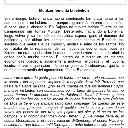
Müntzer fomenta la rebelión
Sin embargo, Lutero nunca habría condenado tan brutalmente a los
campesinos si no hubiera sido porque alguien más intentó desempeñar
el papel que él aborrecía. En Sajonia no hubiera habido Guerra de los
Campesinos sin Tomás Müntzer. Desterrado, había ido a Bohemia,
luego volvió y se insinuó en una aldea sajona, ganó el dominio del
gobierno y por último los campesinos descubrieron el Bund de los
elegidos que mataría a los impíos y erigiría el reino de los santos. No
se trataba de la reparación de las injusticias económicas, pues en
Sajonia no eran agudas debido a que la servidumbre había sido abolida
desde hacía mucho tiempo. El interés de Müntzer en las mejoras
económicas obedecía solamente a motivos religiosos y él tuvo la
lucidez de ver lo que nadie más en su generación observara: que la fe
no florece en medio del agotamiento físico. Exclamaba:
Lutero dice que a la gente pobre le basta con su fe. ¿No ve acaso que
la usura y los impuestos impiden la recepción de la fe? Pretende que
basta la Palabra de Dios. ¿No se da cuenta de que los hombres cuyos
menores instantes son consumidos por la tarea de ganarse la vida no
tienen tiempo de aprender a leer la Palabra de Dios? Además, ¿cómo
podría el hombre del pueblo recibir de buena intención la pura Palabra
de Dios si tiene que trabajar tanto para conseguir los bienes de este
mundo? Los príncipes sangran al pueblo con la usura y consideran
suyos los peces de los ríos, los pájaros del aire y el pasto de los
campos, y el doctor Mentiroso dice «Amén». ¿Qué coraje tiene él, el
doctor Moscamuerta, el nuevo papa de Wittemberg, el doctor Poltrona,
el sicofante que toma el sol? Dice que no debe haber rebelión porque la