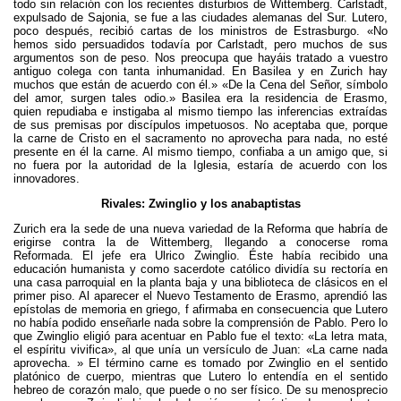
todo sin relación con los recientes disturbios de Wittemberg. Carlstadt,
expulsado de Sajonia, se fue a las ciudades alemanas del Sur. Lutero,
poco después, recibió cartas de los ministros de Estrasburgo. «No
hemos sido persuadidos todavía por Carlstadt, pero muchos de sus
argumentos son de peso. Nos preocupa que hayáis tratado a vuestro
antiguo colega con tanta inhumanidad. En Basilea y en Zurich hay
muchos que están de acuerdo con él.» «De la Cena del Señor, símbolo
del amor, surgen tales odio.» Basilea era la residencia de Erasmo,
quien repudiaba e instigaba al mismo tiempo las inferencias extraídas
de sus premisas por discípulos impetuosos. No aceptaba que, porque
la carne de Cristo en el sacramento no aprovecha para nada, no esté
presente en él la carne. Al mismo tiempo, confiaba a un amigo que, si
no fuera por la autoridad de la Iglesia, estaría de acuerdo con los
innovadores.
Rivales: Zwinglio y los anabaptistas
Zurich era la sede de una nueva variedad de la Reforma que habría de
erigirse contra la de Wittemberg, llegando a conocerse roma
Reformada. El jefe era Ulrico Zwinglio. Éste había recibido una
educación humanista y como sacerdote católico dividía su rectoría en
una casa parroquial en la planta baja y una biblioteca de clásicos en el
primer piso. Al aparecer el Nuevo Testamento de Erasmo, aprendió las
epístolas de memoria en griego, f afirmaba en consecuencia que Lutero
no había podido enseñarle nada sobre la comprensión de Pablo. Pero lo
que Zwinglio eligió para acentuar en Pablo fue el texto: «La letra mata,
el espíritu vivifica», al que unía un versículo de Juan: «La carne nada
aprovecha. » El término carne es tomado por Zwinglio en el sentido
platónico de cuerpo, mientras que Lutero lo entendía en el sentido
hebreo de corazón malo, que puede o no ser físico. De su menosprecio