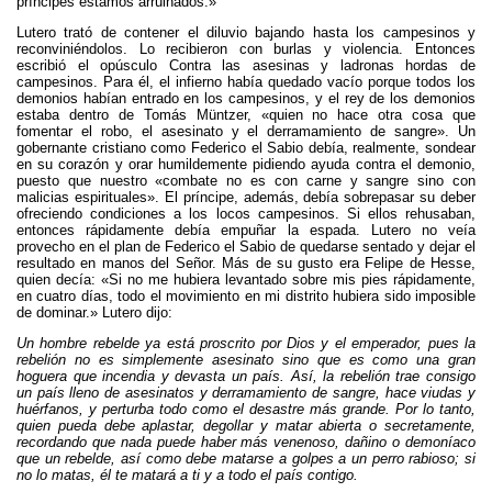
príncipes estamos arruinados.»
Lutero trató de contener el diluvio bajando hasta los campesinos y
reconviniéndolos. Lo recibieron con burlas y violencia. Entonces
escribió el opúsculo Contra las asesinas y ladronas hordas de
campesinos. Para él, el infierno había quedado vacío porque todos los
demonios habían entrado en los campesinos, y el rey de los demonios
estaba dentro de Tomás Müntzer, «quien no hace otra cosa que
fomentar el robo, el asesinato y el derramamiento de sangre». Un
gobernante cristiano como Federico el Sabio debía, realmente, sondear
en su corazón y orar humildemente pidiendo ayuda contra el demonio,
puesto que nuestro «combate no es con carne y sangre sino con
malicias espirituales». El príncipe, además, debía sobrepasar su deber
ofreciendo condiciones a los locos campesinos. Si ellos rehusaban,
entonces rápidamente debía empuñar la espada. Lutero no veía
provecho en el plan de Federico el Sabio de quedarse sentado y dejar el
resultado en manos del Señor. Más de su gusto era Felipe de Hesse,
quien decía: «Si no me hubiera levantado sobre mis pies rápidamente,
en cuatro días, todo el movimiento en mi distrito hubiera sido imposible
de dominar.» Lutero dijo:
Un hombre rebelde ya está proscrito por Dios y el emperador, pues la
rebelión no es simplemente asesinato sino que es como una gran
hoguera que incendia y devasta un país. Así, la rebelión trae consigo
un país lleno de asesinatos y derramamiento de sangre, hace viudas y
huérfanos, y perturba todo como el desastre más grande. Por lo tanto,
quien pueda debe aplastar, degollar y matar abierta o secretamente,
recordando que nada puede haber más venenoso, dañino o demoníaco
que un rebelde, así como debe matarse a golpes a un perro rabioso; si
no lo matas, él te matará a ti y a todo el país contigo.