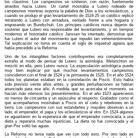
los claustros. Los campesinos se sintieron, con razón, fuertemente
atraídos hacia Lutero. Un cartel mostraba a Lutero rodeado de
campesinos mientras exponía la palabra de Dios a los eclesiásticos, y
cuando se produjo el gran levantamiento de 1524-25 un católico replicó
retratando a Lutero con armadura, sentado frente a una hoguera y
engrasando un Bundschuh. Los príncipes católicos nunca dejaron de
sostener que Lutero era responsable del levantamiento, y en tiempos
modernos el historiador católico Janssen ha intentado, demostrar que
fue Lutero el autor del movimiento que repudió tan vehementemente.
Tal explicación no toma en cuenta el siglo de inquietud agraria que
había precedido a la Reforma.
Uno de los intangibles factores contribuyentes era completamente
extraño al modo de pensar de Lutero: la astrología. Melanchton se
mezcló en ella, pero Lutero nunca. La especulación astrológica puede
muy bien explicar por qué muchos levantamientos campesinos
coincidieron con el final de 1524 y la primavera de 1525. En el año 1524
todos los planetas estaban en la constelación de Piscis. Esto había
sido previsto veinte años antes, y grandes perturbaciones se habían
anunciado para ese año. A medida que se acercaba el momento, se
hacían más intensos los presentimientos. En el año 1523 aparecieron
no menos de cincuenta y un opúsculos al respecto. Grabados como el
que acompañamos mostraban a Piscis en el cielo y rebeliones en la
tierra. Los campesinos con sus estandartes y mayales observan a un
lado; el emperador, el papa y los eclesiásticos al otro. En 1524 algunos
se aguantaron en la esperanza de que el emperador convocaría a una
dieta y repararía muchas injusticias. La dieta no fue convocada y el
gran Pez soltó las aguas.
La Reforma no tenía nada que ver con todo esto. Por otro lado es