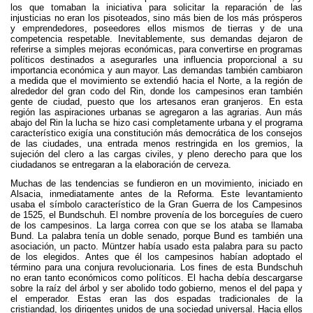
los que tomaban la iniciativa para solicitar la reparación de las
injusticias no eran los pisoteados, sino más bien de los más prósperos
y emprendedores, poseedores ellos mismos de tierras y de una
competencia respetable. Inevitablemente, sus demandas dejaron de
referirse a simples mejoras económicas, para convertirse en programas
políticos destinados a asegurarles una influencia proporcional a su
importancia económica y aun mayor. Las demandas también cambiaron
a medida que el movimiento se extendió hacia el Norte, a la región de
alrededor del gran codo del Rin, donde los campesinos eran también
gente de ciudad, puesto que los artesanos eran granjeros. En esta
región las aspiraciones urbanas se agregaron a las agrarias. Aun más
abajo del Rin la lucha se hizo casi completamente urbana y el programa
característico exigía una constitución más democrática de los consejos
de las ciudades, una entrada menos restringida en los gremios, la
sujeción del clero a las cargas civiles, y pleno derecho para que los
ciudadanos se entregaran a la elaboración de cerveza.
Muchas de las tendencias se fundieron en un movimiento, iniciado en
Alsacia, inmediatamente antes de la Reforma. Este levantamiento
usaba el símbolo característico de la Gran Guerra de los Campesinos
de 1525, el Bundschuh. El nombre provenía de los borceguíes de cuero
de los campesinos. La larga correa con que se los ataba se llamaba
Bund. La palabra tenía un doble senado, porque Bund es también una
asociación, un pacto. Müntzer había usado esta palabra para su pacto
de los elegidos. Antes que él los campesinos habían adoptado el
término para una conjura revolucionaria. Los fines de esta Bundschuh
no eran tanto económicos como políticos. El hacha debía descargarse
sobre la raíz del árbol y ser abolido todo gobierno, menos el del papa y
el emperador. Estas eran las dos espadas tradicionales de la
cristiandad, los dirigentes unidos de una sociedad universal. Hacia ellos