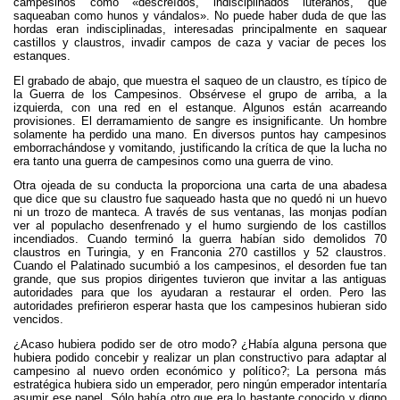
campesinos como «descreídos, indisciplinados luteranos, que
saqueaban como hunos y vándalos». No puede haber duda de que las
hordas eran indisciplinadas, interesadas principalmente en saquear
castillos y claustros, invadir campos de caza y vaciar de peces los
estanques.
El grabado de abajo, que muestra el saqueo de un claustro, es típico de
la Guerra de los Campesinos. Obsérvese el grupo de arriba, a la
izquierda, con una red en el estanque. Algunos están acarreando
provisiones. El derramamiento de sangre es insignificante. Un hombre
solamente ha perdido una mano. En diversos puntos hay campesinos
emborrachándose y vomitando, justificando la crítica de que la lucha no
era tanto una guerra de campesinos como una guerra de vino.
Otra ojeada de su conducta la proporciona una carta de una abadesa
que dice que su claustro fue saqueado hasta que no quedó ni un huevo
ni un trozo de manteca. A través de sus ventanas, las monjas podían
ver al populacho desenfrenado y el humo surgiendo de los castillos
incendiados. Cuando terminó la guerra habían sido demolidos 70
claustros en Turingia, y en Franconia 270 castillos y 52 claustros.
Cuando el Palatinado sucumbió a los campesinos, el desorden fue tan
grande, que sus propios dirigentes tuvieron que invitar a las antiguas
autoridades para que los ayudaran a restaurar el orden. Pero las
autoridades prefirieron esperar hasta que los campesinos hubieran sido
vencidos.
¿Acaso hubiera podido ser de otro modo? ¿Había alguna persona que
hubiera podido concebir y realizar un plan constructivo para adaptar al
campesino al nuevo orden económico y político?; La persona más
estratégica hubiera sido un emperador, pero ningún emperador intentaría
asumir ese papel. Sólo había otro que era lo bastante conocido y digno