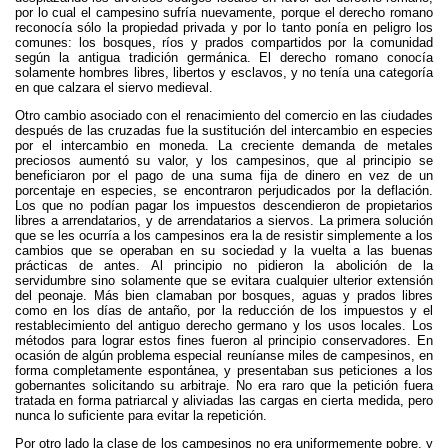
por lo cual el campesino sufría nuevamente, porque el derecho romano
reconocía sólo la propiedad privada y por lo tanto ponía en peligro los
comunes: los bosques, ríos y prados compartidos por la comunidad
según la antigua tradición germánica. El derecho romano conocía
solamente hombres libres, libertos y esclavos, y no tenía una categoría
en que calzara el siervo medieval.
Otro cambio asociado con el renacimiento del comercio en las ciudades
después de las cruzadas fue la sustitución del intercambio en especies
por el intercambio en moneda. La creciente demanda de metales
preciosos aumentó su valor, y los campesinos, que al principio se
beneficiaron por el pago de una suma fija de dinero en vez de un
porcentaje en especies, se encontraron perjudicados por la deflación.
Los que no podían pagar los impuestos descendieron de propietarios
libres a arrendatarios, y de arrendatarios a siervos. La primera solución
que se les ocurría a los campesinos era la de resistir simplemente a los
cambios que se operaban en su sociedad y la vuelta a las buenas
prácticas de antes. Al principio no pidieron la abolición de la
servidumbre sino solamente que se evitara cualquier ulterior extensión
del peonaje. Más bien clamaban por bosques, aguas y prados libres
como en los días de antaño, por la reducción de los impuestos y el
restablecimiento del antiguo derecho germano y los usos locales. Los
métodos para lograr estos fines fueron al principio conservadores. En
ocasión de algún problema especial reuníanse miles de campesinos, en
forma completamente espontánea, y presentaban sus peticiones a los
gobernantes solicitando su arbitraje. No era raro que la petición fuera
tratada en forma patriarcal y aliviadas las cargas en cierta medida, pero
nunca lo suficiente para evitar la repetición.
Por otro lado la clase de los campesinos no era uniformemente pobre, y