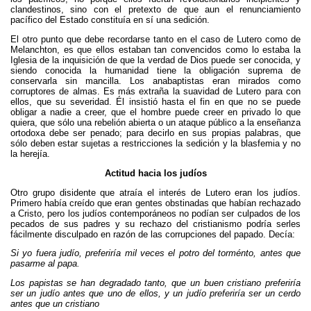
clandestinos, sino con el pretexto de que aun el renunciamiento
pacífico del Estado constituía en sí una sedición.
El otro punto que debe recordarse tanto en el caso de Lutero como de
Melanchton, es que ellos estaban tan convencidos como lo estaba la
Iglesia de la inquisición de que la verdad de Dios puede ser conocida, y
siendo conocida la humanidad tiene la obligación suprema de
conservarla sin mancilla. Los anabaptistas eran mirados como
corruptores de almas. Es más extraña la suavidad de Lutero para con
ellos, que su severidad. Él insistió hasta el fin en que no se puede
obligar a nadie a creer, que el hombre puede creer en privado lo que
quiera, que sólo una rebelión abierta o un ataque público a la enseñanza
ortodoxa debe ser penado; para decirlo en sus propias palabras, que
sólo deben estar sujetas a restricciones la sedición y la blasfemia y no
la herejía.
Actitud hacia los judíos
Otro grupo disidente que atraía el interés de Lutero eran los judíos.
Primero había creído que eran gentes obstinadas que habían rechazado
a Cristo, pero los judíos contemporáneos no podían ser culpados de los
pecados de sus padres y su rechazo del cristianismo podría serles
fácilmente disculpado en razón de las corrupciones del papado. Decía:
Si yo fuera judío, preferiría mil veces el potro del torménto, antes que
pasarme al papa.
Los papistas se han degradado tanto, que un buen cristiano preferiría
ser un judío antes que uno de ellos, y un judío preferiría ser un cerdo
antes que un cristiano