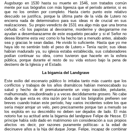
o
t
Augsburgo en 1530 hasta su muerte en 1546, son tratados común
mente por sus biógrafos con más ligereza que el período anterior, si es
o
e
que no los omiten por completo. Hasta cierto punto este relativo
k
r
descuido se justifica, porque la última parte de la vida de Lutero no
encierra nada de determinativo para sus ideas ni de crucial en sus
realizaciones. Su propio veredicto de 1531 era algo más que una broma
ceñuda: «Si los papistas al devorarme, morderme y desgarrarme me
ayudan a desembarazarme de este esqueleto pecador y si el Señor no
desea librarme esta vez como lo ha hecho tan a menudo antes, alabado
sea y gracias le sean dadas. He vivido lo suficiente. Hasta que yo me
haya ido no sentirán todo el peso de Lutero.» Tenía razón; sus ideas
habían madurado ya, su iglesia estaba establecida, sus colaboradores
podían continuar su obra, como tuvieron que hacerle en la esfera
pública, porque durante el resto de su vida estuvo bajo la pena de
destierro de la Iglesia y el Estado.
La bigamia del Landgrave
Este exilio del escenario público lo irritaba tanto más cuanto que los
conflictos y trabajos de los años dramáticos habían menoscabado su
salud y hecho de él prematuramente un viejo irascible, petulante,
malhumorado, insubordinado y a veces decididamente grosero. No cabe
duda de que esta es otra razón por la cual los biógrafos prefieren ser
breves cuando tratan este período, hay varios incidentes sobre los que
sería mejor arrojar un velo, pero precisamente porque tan a menudo se
los explota en su descrédito no deben ser dejados de lado. El más
notorio fue su actitud ante la bigamia del landgrave Felipe de Hesse. El
príncipe había sido dado en matrimonio sin consideración a sus propios
afectos -es decir, por razones puramente políticas- a la edad de
diecinueve años a la hija del duque Jorge. Felipe, incapaz de combinar