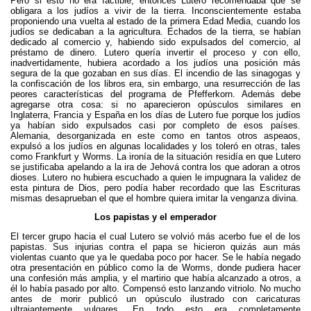
Pero si esto no era factible, entonces Lutero recomendaba que se
obligara a los judíos a vivir de la tierra. Inconscientemente estaba
proponiendo una vuelta al estado de la primera Edad Media, cuando los
judíos se dedicaban a la agricultura. Echados de la tierra, se habían
dedicado al comercio y, habiendo sido expulsados del comercio, al
préstamo de dinero. Lutero quería invertir el proceso y con ello,
inadvertidamente, hubiera acordado a los judíos una posición más
segura de la que gozaban en sus días. El incendio de las sinagogas y
la confiscación de los libros era, sin embargo, una resurrección de las
peores características del programa de Pfefferkorn. Además debe
agregarse otra cosa: si no aparecieron opúsculos similares en
Inglaterra, Francia y España en los días de Lutero fue porque los judíos
ya habían sido expulsados casi por completo de esos países.
Alemania, desorganizada en este como en tantos otros aspeaos,
expulsó a los judíos en algunas localidades y los toleró en otras, tales
como Frankfurt y Worms. La ironía de la situación residía en que Lutero
se justificaba apelando a la ira de Jehová contra los que adoran a otros
dioses. Lutero no hubiera escuchado a quien le impugnara la validez de
esta pintura de Dios, pero podía haber recordado que las Escrituras
mismas desaprueban el que el hombre quiera imitar la venganza divina.
Los papistas y el emperador
El tercer grupo hacia el cual Lutero se volvió más acerbo fue el de los
papistas. Sus injurias contra el papa se hicieron quizás aun más
violentas cuanto que ya le quedaba poco por hacer. Se le había negado
otra presentación en público como la de Worms, donde pudiera hacer
una confesión más amplia, y el martirio que había alcanzado a otros, a
él lo había pasado por alto. Compensó esto lanzando vitriolo. No mucho
antes de morir publicó un opúsculo ilustrado con caricaturas
ultrajantemente vulgares. En todo esto era completamente