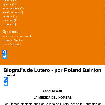
historia (30)
Iglesia (10)
indulgencias (2)
justificación (7)
música (1)
noticias (1)
pintura (3)
Opciones
Suscribirse por email
Libro de Visitas
¡Contáctenos!
Facebook
Twitter
Biografía de Lutero - por Roland Bainton
Compartir:
F
a
T
Capítulo XXII
c
w
LA MEDIDA DEL HOMBRE
e
i
b
t
Los últimos dieciséis años de la vida de Lutero, desde la Confesión de