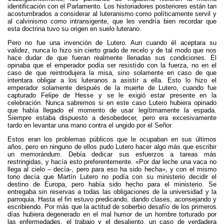
identificación con el Parlamento. Los historiadores posteriores están tan
acostumbrados a considerar al luteranismo como políticamente servil y
al calvinismo como intransigente, que les vendría bien recordar que
esta doctrina tuvo su origen en suelo luterano.
Pero no fue una invención de Lutero. Aun cuando él aceptara su
validez, nunca lo hizo sin cierto grado de recelo y de tal modo que nos
hace dudar de que fueran realmente llenadas sus condiciones. Él
opinaba que el emperador podía ser resistido con la fuerza, no en el
caso de que reintrodujera la misa, sino solamente en caso de que
intentara obligar a los luteranos a asistir a ella. Esto lo hizo el
emperador solamente después de la muerte de Lutero, cuando fue
capturado Felipe de Hesse y se le exigió estar presente en la
celebración. Nunca sabremos si en este caso Lutero hubiera opinado
que había llegado el momento de usar legítimamente la espada.
Siempre estaba dispuesto a desobedecer, pero era excesivamente
tardo en levantar una mano contra el ungido por el Señor.
Estos eran los problemas públicos que le ocupaban en sus últimos
años, pero en ninguno de ellos pudo Lutero hacer algo más que escribir
un memorándum. Debía dedicar sus esfuerzos a tareas más
restringidas, y hacía esto preferentemente. «Por dar leche una vaca no
llega al cielo – decía-, pero para eso ha sido hecha», y con el mismo
tono decía que Martín Lutero no podía con su ministerio decidir el
destino de Europa, pero había sido hecho para el ministerio. Se
entregaba sin reservas a todas las obligaciones de la universidad y la
parroquia. Hasta el fin estuvo predicando, dando clases, aconsejando y
escribiendo. Por más que la actitud de soberbio desafío de los primeros
días hubiera degenerado en el mal humor de un hombre torturado por
las enfermedades, el trabajo y el desaliento, un caso de verdadera