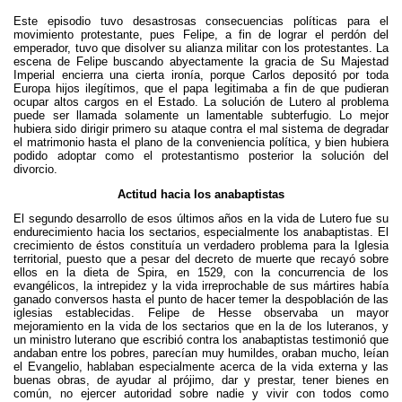
Este episodio tuvo desastrosas consecuencias políticas para el
movimiento protestante, pues Felipe, a fin de lograr el perdón del
emperador, tuvo que disolver su alianza militar con los protestantes. La
escena de Felipe buscando abyectamente la gracia de Su Majestad
Imperial encierra una cierta ironía, porque Carlos depositó por toda
Europa hijos ilegítimos, que el papa legitimaba a fin de que pudieran
ocupar altos cargos en el Estado. La solución de Lutero al problema
puede ser llamada solamente un lamentable subterfugio. Lo mejor
hubiera sido dirigir primero su ataque contra el mal sistema de degradar
el matrimonio hasta el plano de la conveniencia política, y bien hubiera
podido adoptar como el protestantismo posterior la solución del
divorcio.
Actitud hacia los anabaptistas
El segundo desarrollo de esos últimos años en la vida de Lutero fue su
endurecimiento hacia los sectarios, especialmente los anabaptistas. El
crecimiento de éstos constituía un verdadero problema para la Iglesia
territorial, puesto que a pesar del decreto de muerte que recayó sobre
ellos en la dieta de Spira, en 1529, con la concurrencia de los
evangélicos, la intrepidez y la vida irreprochable de sus mártires había
ganado conversos hasta el punto de hacer temer la despoblación de las
iglesias establecidas. Felipe de Hesse observaba un mayor
mejoramiento en la vida de los sectarios que en la de los luteranos, y
un ministro luterano que escribió contra los anabaptistas testimonió que
andaban entre los pobres, parecían muy humildes, oraban mucho, leían
el Evangelio, hablaban especialmente acerca de la vida externa y las
buenas obras, de ayudar al prójimo, dar y prestar, tener bienes en
común, no ejercer autoridad sobre nadie y vivir con todos como