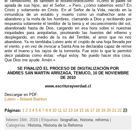
el Terribilísimo, es también el Misericordiosísimo. «Como el padre se
apiada de sus hijos, así el Señor…» Pero, ¿cómo sabemos esto? En
Cristo y solamente en Cristo. En el Señor de la Vida, nacido en la
inmundicia de un establo y muerto como un malhechor ante el
abandono y la mofa de los hombres, clamando a Dios y recibiendo por
respuesta solamente el temblor de la tierra y el oscurecimiento del sol,
abandonado hasta de Dios, cargando en esa hora sobre sí nuestras
iniquidades para aniquilarlas, pisoteando las huestes del infierno y
desplegando, en medio de la ira del Terrible, el amor que no nos
abandona. Ya no temblaba Lutero ante el crujido de una hoja llevada por
el viento, y en vez de invocar a Santa Ana se declaraba capaz de reírse
ante el trueno y los rayos de la tormenta. Fue esto lo que le permitió
decir palabras como éstas: «Aquí estoy. No puedo hacer otra cosa.
Que Dios me ayude. Amén.»
SE FINALIZÓ EL PROCESO DE DIGITALIZACIÓN POR
ANDRES SAN MARTIN ARRIZAGA, TEMUCO, 10 DE NOVIEMBRE
DE 2010
www.escriturayverdad.cl
Descargar en PDF:
Lutero – Roland Bainton
Páginas:
1
2
3
4
5
6
7
8
9
10
11
12
13
14
15
16
17
18
19
20
21
22
23
febrero 16th, 2016 | Etiquetas:
biografías
,
historia
,
reforma
|
Categorías:
Historia,
Historia de la Reforma