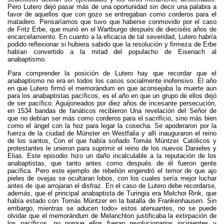
Pero Lutero dejó pasar más de una oportunidad sin decir una palabra a
favor de aquellos que con gozo se entregaban como corderos para el
matadero. Pensaríamos que tuvo que haberse conmovido por el caso
de Fritz Erbe, que murió en el Wartburgo después de dieciséis años de
encarcelamiento. En cuanto a la eficacia de tal severidad, Lutero habría
podido reflexionar si hubiera sabido que la resolución y firmeza de Erbe
habían convertido a la mitad del populacho de Eisenach al
anabaptismo.
Para comprender la posición de Lutero hay que recordar que el
anabaptismo no era en todos los casos socialmente inofensivo. El año
en que Lutero firmó el memorándum en que aconsejaba la muerte aun
para los anabaptistas pacíficos, es el año en que un grupo de ellos dejó
de ser pacífico. Aguijoneados por diez años de incesante persecución,
en 1534 bandas de fanáticos recibieron Una revelación del Señor de
que no debían ser más como corderos para el sacrificio, sino más bien
como el ángel con la hoz para legar la cosecha. Se apoderaron por la
fuerza de la ciudad de Münster en Westfalia y allí inauguraron el reino
de los santos, Con el que había soñado Tomás Müntzer. Católicos y
protestantes le unieron para suprimir el reino de los nuevos Danieles y
Elias. Este episodio hizo un daño incalculable a la reputación de los
anabaptistas, que tanto antes como después de él fueron gente
pacífica. Pero este ejemplo de rebelión engendró el temor de que ajo
pieles de ovejas se ocultaran lobos, con los cuales sería mejor luchar
antes de que arrojaran el disfraz. En el caso de Lutero debe recordarse,
además, que el principal anabaptista de Turingia era Melchor Rink, que
había estado con Tomás Müntzer en la batalla de Frankenhausen. Sin
embargo, mientras se aducen todo» estos atenuantes, no se puede
olvidar que el memorándum de Melanchton justificaba la extirpación de
los pacíficos, no porque ellos fueran revolucionarios incipientes y