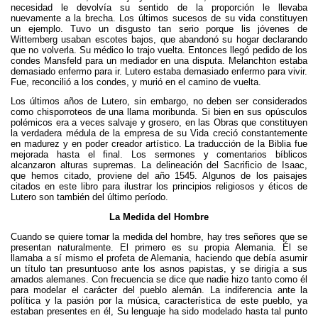
necesidad le devolvía su sentido de la proporción le llevaba
nuevamente a la brecha. Los últimos sucesos de su vida constituyen
un ejemplo. Tuvo un disgusto tan serio porque lis jóvenes de
Wittemberg usaban escotes bajos, que abandonó su hogar declarando
que no volverla. Su médico lo trajo vuelta. Entonces llegó pedido de los
condes Mansfeld para un mediador en una disputa. Melanchton estaba
demasiado enfermo para ir. Lutero estaba demasiado enfermo para vivir.
Fue, reconcilió a los condes, y murió en el camino de vuelta.
Los últimos años de Lutero, sin embargo, no deben ser considerados
como chisporroteos de una llama moribunda. Si bien en sus opúsculos
polémicos era a veces salvaje y grosero, en las Obras que constituyen
la verdadera médula de la empresa de su Vida creció constantemente
en madurez y en poder creador artístico. La traducción de la Biblia fue
mejorada hasta el final. Los sermones y comentarios bíblicos
alcanzaron alturas supremas. La delineación del Sacrificio de Isaac,
que hemos citado, proviene del año 1545. Algunos de los paisajes
citados en este libro para ilustrar los principios religiosos y éticos de
Lutero son también del último período.
La Medida del Hombre
Cuando se quiere tomar la medida del hombre, hay tres señores que se
presentan naturalmente. El primero es su propia Alemania. Él se
llamaba a sí mismo el profeta de Alemania, haciendo que debía asumir
un título tan presuntuoso ante los asnos papistas, y se dirigía a sus
amados alemanes. Con frecuencia se dice que nadie hizo tanto como él
para modelar el carácter del pueblo alemán. La indiferencia ante la
política y la pasión por la música, característica de este pueblo, ya
estaban presentes en él, Su lenguaje ha sido modelado hasta tal punto