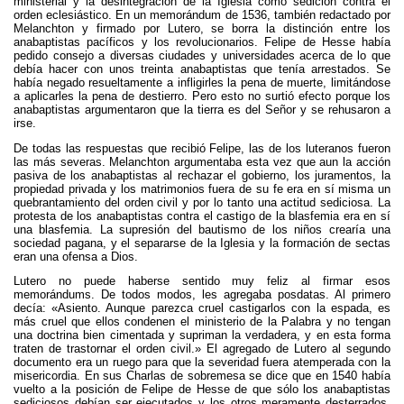
ministerial y la desintegración de la Iglesia como sedición contra el
orden eclesiástico. En un memorándum de 1536, también redactado por
Melanchton y firmado por Lutero, se borra la distinción entre los
anabaptistas pacíficos y los revolucionarios. Felipe de Hesse había
pedido consejo a diversas ciudades y universidades acerca de lo que
debía hacer con unos treinta anabaptistas que tenía arrestados. Se
había negado resueltamente a infligirles la pena de muerte, limitándose
a aplicarles la pena de destierro. Pero esto no surtió efecto porque los
anabaptistas argumentaron que la tierra es del Señor y se rehusaron a
irse.
De todas las respuestas que recibió Felipe, las de los luteranos fueron
las más severas. Melanchton argumentaba esta vez que aun la acción
pasiva de los anabaptistas al rechazar el gobierno, los juramentos, la
propiedad privada y los matrimonios fuera de su fe era en sí misma un
quebrantamiento del orden civil y por lo tanto una actitud sediciosa. La
protesta de los anabaptistas contra el castigo de la blasfemia era en sí
una blasfemia. La supresión del bautismo de los niños crearía una
sociedad pagana, y el separarse de la Iglesia y la formación de sectas
eran una ofensa a Dios.
Lutero no puede haberse sentido muy feliz al firmar esos
memorándums. De todos modos, les agregaba posdatas. Al primero
decía: «Asiento. Aunque parezca cruel castigarlos con la espada, es
más cruel que ellos condenen el ministerio de la Palabra y no tengan
una doctrina bien cimentada y supriman la verdadera, y en esta forma
traten de trastornar el orden civil.» El agregado de Lutero al segundo
documento era un ruego para que la severidad fuera atemperada con la
misericordia. En sus Charlas de sobremesa se dice que en 1540 había
vuelto a la posición de Felipe de Hesse de que sólo los anabaptistas
sediciosos debían ser ejecutados y los otros meramente desterrados.