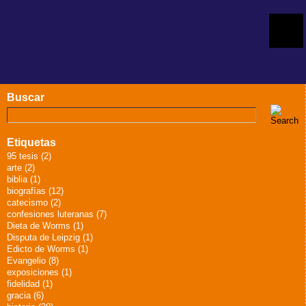
Buscar
Etiquetas
95 tesis (2)
arte (2)
biblia (1)
biografías (12)
catecismo (2)
confesiones luteranas (7)
Dieta de Worms (1)
Disputa de Leipzig (1)
Edicto de Worms (1)
Evangelio (8)
exposiciones (1)
fidelidad (1)
gracia (6)