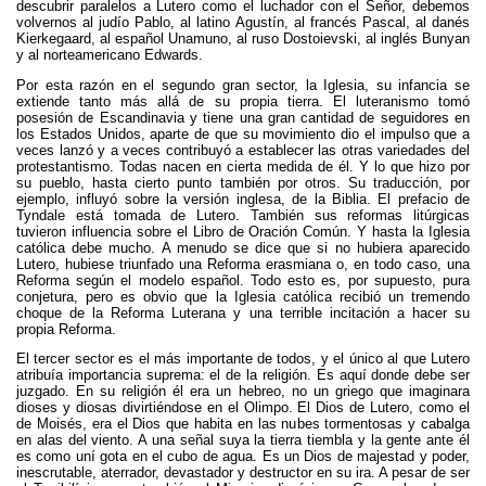
descubrir paralelos a Lutero como el luchador con el Señor, debemos
volvernos al judío Pablo, al latino Agustín, al francés Pascal, al danés
Kierkegaard, al español Unamuno, al ruso Dostoievski, al inglés Bunyan
y al norteamericano Edwards.
Por esta razón en el segundo gran sector, la Iglesia, su infancia se
extiende tanto más allá de su propia tierra. El luteranismo tomó
posesión de Escandinavia y tiene una gran cantidad de seguidores en
los Estados Unidos, aparte de que su movimiento dio el impulso que a
veces lanzó y a veces contribuyó a establecer las otras variedades del
protestantismo. Todas nacen en cierta medida de él. Y lo que hizo por
su pueblo, hasta cierto punto también por otros. Su traducción, por
ejemplo, influyó sobre la versión inglesa, de la Biblia. El prefacio de
Tyndale está tomada de Lutero. También sus reformas litúrgicas
tuvieron influencia sobre el Libro de Oración Común. Y hasta la Iglesia
católica debe mucho. A menudo se dice que si no hubiera aparecido
Lutero, hubiese triunfado una Reforma erasmiana o, en todo caso, una
Reforma según el modelo español. Todo esto es, por supuesto, pura
conjetura, pero es obvio que la Iglesia católica recibió un tremendo
choque de la Reforma Luterana y una terrible incitación a hacer su
propia Reforma.
El tercer sector es el más importante de todos, y el único al que Lutero
atribuía importancia suprema: el de la religión. Es aquí donde debe ser
juzgado. En su religión él era un hebreo, no un griego que imaginara
dioses y diosas divirtiéndose en el Olimpo. El Dios de Lutero, como el
de Moisés, era el Dios que habita en las nubes tormentosas y cabalga
en alas del viento. A una señal suya la tierra tiembla y la gente ante él
es como uní gota en el cubo de agua. Es un Dios de majestad y poder,
inescrutable, aterrador, devastador y destructor en su ira. A pesar de ser