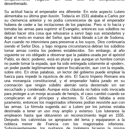
desenfrenado.
Su actitud hacia el emperador era diferente. En este aspecto Lutero
alimentaba su última gran ilusión. Todavía en 1531 alababa a Carlos por
su clemencia anterior y no podía convencerse de que el emperador
hubiera de ceder a las incitaciones de los papistas. Pero si lo hacía y
tomaba las armas para suprimir el Evangelio, entonces sus súbditos no
debían hacer otra cosa que rehusarse a servir bajo sus estandartes y
dejar el resto en manos del Señor, que había librado a Lot de Sodoma.
Aun cuando no interviniera para preservar a los suyos, Dios continuaría
siendo el Señor Dios, y bajo ninguna circunstancia debían los súbditos
tomar armas contra los poderes establecidos. Sin embargo, al año
siguiente se vio obligado a observar que la palabra usada por el apóstol
Pablo, es decir, poderes, está en plural y que aunque un hombre común
no puede tomar la espada, que ha sido entregada solamente al «poder»,
un poder puede legítimamente ejercer fiscalización, aun con la espada,
sobre otro. En otras palabras, un lector del gobierno puede emplear la
fuerza para impedir la injusticia de otro. El Sacro Imperio Romano era
una monarquía constitucional, y el emperador había jurado en su
coronación que ningún súbdito alemán sería desterrado sin ser
escuchado y condenado. Aunque esta cláusula no había sido invocada
para proteger a un monje acusado de herejía, el caso cambió cuando se
complicaron en él príncipes y electores. Si Carlos faltaba a este
juramento, entonces los magistrados inferiores podían resistirle aun con
las armas. La fórmula sugerida así a Lutero por los juristas estaba
destinada a tener un uso muy amplio y extenso. Los luteranos la
emplearon hasta que obtuvieron un reconocimiento legal en 1555.
Después los calvinistas se apropiaron del lema y equipararon a la
nobleza menor de Francia con los magistrados inferiores.
Subsiguientemente, los puritanos de Inglaterra hicieron la misma