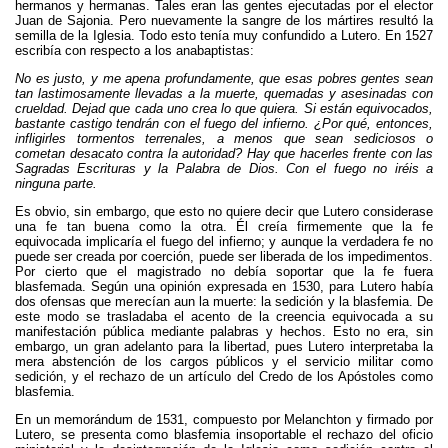
hermanos y hermanas. Tales eran las gentes ejecutadas por el elector
Juan de Sajonia. Pero nuevamente la sangre de los mártires resultó la
semilla de la Iglesia. Todo esto tenía muy confundido a Lutero. En 1527
escribía con respecto a los anabaptistas:
No es justo, y me apena profundamente, que esas pobres gentes sean
tan lastimosamente llevadas a la muerte, quemadas y asesinadas con
crueldad. Dejad que cada uno crea lo que quiera. Si están equivocados,
bastante castigo tendrán con el fuego del infierno. ¿Por qué, entonces,
infligirles tormentos terrenales, a menos que sean sediciosos o
cometan desacato contra la autoridad? Hay que hacerles frente con las
Sagradas Escrituras y la Palabra de Dios. Con el fuego no iréis a
ninguna parte.
Es obvio, sin embargo, que esto no quiere decir que Lutero considerase
una fe tan buena como la otra. Él creía firmemente que la fe
equivocada implicaría el fuego del infierno; y aunque la verdadera fe no
puede ser creada por coerción, puede ser liberada de los impedimentos.
Por cierto que el magistrado no debía soportar que la fe fuera
blasfemada. Según una opinión expresada en 1530, para Lutero había
dos ofensas que merecían aun la muerte: la sedición y la blasfemia. De
este modo se trasladaba el acento de la creencia equivocada a su
manifestación pública mediante palabras y hechos. Esto no era, sin
embargo, un gran adelanto para la libertad, pues Lutero interpretaba la
mera abstención de los cargos públicos y el servicio militar como
sedición, y el rechazo de un artículo del Credo de los Apóstoles como
blasfemia.
En un memorándum de 1531, compuesto por Melanchton y firmado por
Lutero, se presenta como blasfemia insoportable el rechazo del oficio