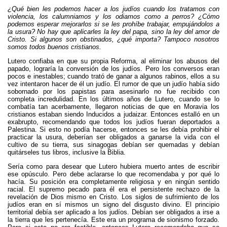
¿Qué bien les podemos hacer a los judíos cuando los tratamos con
violencia, los calumniamos y los odiamos como a perros? ¿Cómo
podemos esperar mejorarlos si se les prohíbe trabajar, empujándolos a
la usura? No hay que aplicarles la ley del papa, sino la ley del amor de
Cristo. Si algunos son obstinados, ¿qué importa? Tampoco nosotros
somos todos buenos cristianos.
Lutero confiaba en que su propia Reforma, al eliminar los abusos del
papado, lograría la conversión de los judíos. Pero los conversos eran
pocos e inestables; cuando trató de ganar a algunos rabinos, ellos a su
vez intentaron hacer de él un judío. El rumor de que un judío había sido
sobornado por los papistas para asesinarlo no fue recibido con
completa incredulidad. En los últimos años de Lutero, cuando se lo
combatía tan acerbamente, llegaron noticias de que en Moravia los
cristianos estaban siendo Inducidos a judaizar. Entonces estalló en un
exabrupto, recomendando que todos los judíos fueran deportados a
Palestina. Si esto no podía hacerse, entonces se les debía prohibir el
practicar la usura, deberían ser obligados a ganarse la vida con el
cultivo de su tierra, sus sinagogas debían ser quemadas y debían
quitárseles tus libros, inclusive la Biblia.
Sería como para desear que Lutero hubiera muerto antes de escribir
ese opúsculo. Pero debe aclararse lo que recomendaba y por qué lo
hacía. Su posición era completamente religiosa y en ningún sentido
racial. El supremo pecado para él era el persistente rechazo de la
revelación de Dios mismo en Cristo. Los siglos de sufrimiento de los
judíos eran en sí mismos un signo del disgusto divino. El principio
territorial debía ser aplicado a los judíos. Debían ser obligados a irse a
la tierra que les pertenecía. Este era un programa de sionismo forzado.