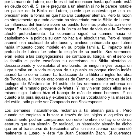
por la mano de Lutero, que le es difícil reconocer hasta qué punto está
en deuda con él. Si se le pregunta a un alemán si no le parece notable
un pasaje de la Biblia de Lutero, puede que conteste que esa es
precisamente la forma en que hablaría cualquier alemán. Pero la razón
es simplemente que todo alemán ha sido criado con la Biblia de Lutero.
La influencia del hombre sobre su pueblo fue más profunda aun en el
hogar. En realidad, el hogar fue la única esfera de vida que la Reforma
afectó profundamente. La economía siguió su camino hacia el
capitalismo y la política su camino hacia el absolutismo. Pero el hogar
asumió esa cualidad de afectuoso y piadoso patriarcado que Lutero
había impuesto como modelo en su propia familia. El impacto más
profundo de Lutero fue sobre la religión de su pueblo. Sus sermones
eran leídos a las congregaciones, se cantaba su liturgia, en el seno de
la familia el padre enseñaba su catecismo, su Biblia alentaba al
descorazonado y consolaba al moribundo. Si ningún inglés ocupa un
lugar similar en la vida religiosa de su pueblo es porque ningún inglés
abarcó tanto como Lutero. La traducción de la Biblia al inglés fue obra
de Tyndales, el libro de oraciones es de Cramer, el catecismo es de los
teólogos de Westminster. El estilo de los sermones se entronca en
Latimer, el himnario proviene de Watts. Y no vinieron todos ellos en el
mismo siglo. Lutero hizo el trabajo de más de cinco hombres. Y en
cuanto a la pura riqueza y exuberancia de su vocabulario y la maestría
del estilo, sólo puede ser Comparado con Shakespeare.
Los alemanes, naturalmente, reclaman a tal alemán para sí. Pero
cuando se empieza a buscar a través de los siglos a aquellos que
naturalmente podrían compararse con este hombre, no hay uno de su
estatura que sea alemán. En realidad, un historiador alemán ha dicho
que en el transcurso de trescientos años un solo alemán comprendió
realmente a Lutero, y éste fue Juan Sebastián Bach. Si queremos