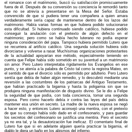
el romance con el matrimonio, buscó su satisfacción promiscuamente
fuera de él. Después de su conversión su conciencia le remordió tanto
que no se atrevía a presentarse en la Mesa del Señor. Estaba
convencido de que si pudiera tener una compañera a quien amara
verdaderamente sería capaz de mantenerse dentro de los lazos del
matrimonio. Había varias formas en que hubiera podido solucionarse
esta dificultad. Si hubiera continuado siendo católico, hubiese podido
conseguir la anulación con el pretexto de algún defecto en el
matrimonio; pero como se había hecho luterano no podía esperar
ninguna consideración del papa. Tampoco hubiera permitido Lutero que
se recurriera al artificio católico. Una segunda solución hubiera sido
divorciarse y volverse a rasar. Muchísimas organizaciones protestantes
de la actualidad apoyarían ese método, especialmente teniendo en
cuenta que Felipe había sido sometido en su juventud a un matrimonio
sin amor. Pero Lutero interpretaba rígidamente los Evangelios en ese
punto, y se atenía a la palabra de Cristo tal como la registra Mateo, en
el sentido de que el divorcio sólo es permitido por adulterio. Pero Lutero
sentía que debía de haber algún remedio, y lo descubrió mediante una
reversión a las costumbres de los patriarcas del Antiguo Testamento,
que habían practicado la bigamia y hasta la poligamia sin que se
produjera ninguna manifestación de disgusto divino. Se le dio a Felipe
la seguridad de que podía, con toda conciencia, tomar una segunda
esposa. Pero como hacerlo debía ir contra las leyes del país debía
mantener esa unión en secreto. La madre de la nueva esposa se negó
a hacer esto, y entonces Lutero aconsejó una mentira, con el pretexto
de que su consejo había sido dado en el confesonario, y para guardar
los secretos del confesonario se justifica una mentira. Pero el secreto
ya no era tal, y la desautorización fue ineficaz. El comentario final de
Lutero fue que si en adelante alguien quería practicar la bigamia, el
diablo le diera un baño en los abismos del infierno.