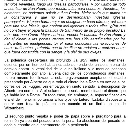
templos vivientes, luego las iglesias parroquiales, y por último de todo
la basílica de San Pedro, que resulta inútil para nosotros. Nosotros, los
alemanes, no podemos asistir a San Pedro. Mejor sería que nunca se
la construyera y que no se desmoronaran nuestras iglesias
parroquiales. El papa haría mejor en designar un buen párroco, así fuera
para una sola iglesia, que conferir indulgencias a todas ellas. ¿Por qué
no construye el papa la basílica de San Pedro de su propio peculio? Es
más rico que Creso. Mejor haría en vender la basílica de San Pedro y
dar el dinero a las pobres gentes que han sido esquilmadas por los
traficantes de indulgencias. Si el papa conociera las exacciones de
estos traficantes, preferiría que la basílica se redujera a cenizas antes
que fuera construida con la sangre y la piel de sus ovejas.
La polémica despertaría un profundo
Ja wohl
entre los alemanes,
quienes por un tiempo habían estado sufriendo de un sentimiento de
agravio contra la venalidad de la curia italiana y a menudo pasaban
completamente por alto la venalidad de los confederados alemanes.
Lutero mismo fue llevado a esta tergiversación aceptando el cuadro
presentado por Alberto de que todo el dinero iba a Roma en vez de a los
cofres de los Fugger. Sin embargo, en cierto sentido la descripción de
Alberto era correcta. A él solamente le sería reembolsado el dinero que
ya había ido a Roma. En todo caso, sin embargo, el aspecto financiero
era el de menor importancia a los ojos de Lutero. Estaba dispuesto a
cortar con toda la práctica aun cuando ni un florín saliera de
Wittemberg.
El segundo punto negaba el poder del papa sobre el purgatorio para la
remisión ya sea del pecado o de la pena. La absolución del pecado es
dada al contrito en el sacramento de la penitencia.