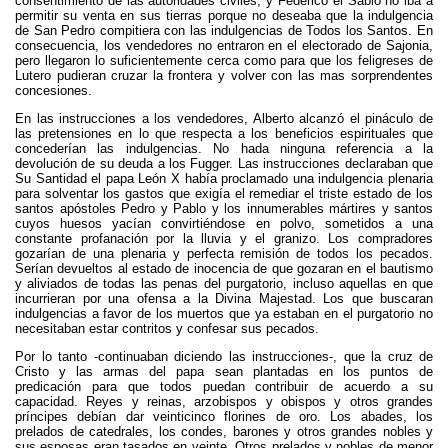
consentimiento de las autoridades civiles, y Federico el Sabio no iba a
permitir su venta en sus tierras porque no deseaba que la indulgencia
de San Pedro compitiera con las indulgencias de Todos los Santos. En
consecuencia, los vendedores no entraron en el electorado de Sajonia,
pero llegaron lo suficientemente cerca como para que los feligreses de
Lutero pudieran cruzar la frontera y volver con las mas sorprendentes
concesiones.
En las instrucciones a los vendedores, Alberto alcanzó el pináculo de
las pretensiones en lo que respecta a los beneficios espirituales que
concederían las indulgencias. No hada ninguna referencia a la
devolución de su deuda a los Fugger. Las instrucciones declaraban que
Su Santidad el papa León X había proclamado una indulgencia plenaria
para solventar los gastos que exigía el remediar el triste estado de los
santos apóstoles Pedro y Pablo y los innumerables mártires y santos
cuyos huesos yacían convirtiéndose en polvo, sometidos a una
constante profanación por la lluvia y el granizo. Los compradores
gozarían de una plenaria y perfecta remisión de todos los pecados.
Serían devueltos al estado de inocencia de que gozaran en el bautismo
y aliviados de todas las penas del purgatorio, incluso aquellas en que
incurrieran por una ofensa a la Divina Majestad. Los que buscaran
indulgencias a favor de los muertos que ya estaban en el purgatorio no
necesitaban estar contritos y confesar sus pecados.
Por lo tanto -continuaban diciendo las instrucciones-, que la cruz de
Cristo y las armas del papa sean plantadas en los puntos de
predicación para que todos puedan contribuir de acuerdo a su
capacidad. Reyes y reinas, arzobispos y obispos y otros grandes
príncipes debían dar veinticinco florines de oro. Los abades, los
prelados de catedrales, los condes, barones y otros grandes nobles y
sus esposas eran tasados en veinte. Otros prelados y nobles de menor