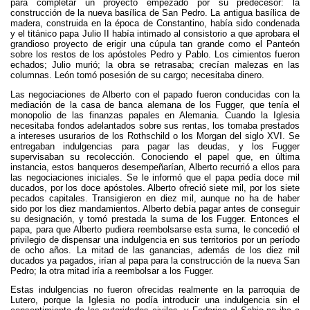
para completar un proyecto empezado por su predecesor: la
construcción de la nueva basílica de San Pedro. La antigua basílica de
madera, construida en la época de Constantino, había sido condenada
y el titánico papa Julio II había intimado al consistorio a que aprobara el
grandioso proyecto de erigir una cúpula tan grande como el Panteón
sobre los restos de los apóstoles Pedro y Pablo. Los cimientos fueron
echados; Julio murió; la obra se retrasaba; crecían malezas en las
columnas. León tomó posesión de su cargo; necesitaba dinero.
Las negociaciones de Alberto con el papado fueron conducidas con la
mediación de la casa de banca alemana de los Fugger, que tenía el
monopolio de las finanzas papales en Alemania. Cuando la Iglesia
necesitaba fondos adelantados sobre sus rentas, los tomaba prestados
a intereses usurarios de los Rothschild o los Morgan del siglo XVI. Se
entregaban indulgencias para pagar las deudas, y los Fugger
supervisaban su recolección. Conociendo el papel que, en última
instancia, estos banqueros desempeñarían, Alberto recurrió a ellos para
las negociaciones iniciales. Se le informó que el papa pedía doce mil
ducados, por los doce apóstoles. Alberto ofreció siete mil, por los siete
pecados capitales. Transigieron en diez mil, aunque no ha de haber
sido por los diez mandamientos. Alberto debía pagar antes de conseguir
su designación, y tomó prestada la suma de los Fugger. Entonces el
papa, para que Alberto pudiera reembolsarse esta suma, le concedió el
privilegio de dispensar una indulgencia en sus territorios por un período
de ocho años. La mitad de las ganancias, además de los diez mil
ducados ya pagados, irían al papa para la construcción de la nueva San
Pedro; la otra mitad iría a reembolsar a los Fugger.
Estas indulgencias no fueron ofrecidas realmente en la parroquia de
Lutero, porque la Iglesia no podía introducir una indulgencia sin el