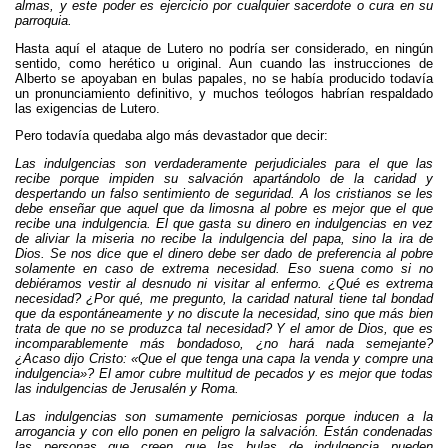
almas, y este poder es ejercicio por cualquier sacerdote o cura en su
parroquia.
Hasta aquí el ataque de Lutero no podría ser considerado, en ningún
sentido, como herético u original. Aun cuando las instrucciones de
Alberto se apoyaban en bulas papales, no se había producido todavía
un pronunciamiento definitivo, y muchos teólogos habrían respaldado
las exigencias de Lutero.
Pero todavía quedaba algo más devastador que decir:
Las indulgencias son verdaderamente perjudiciales para el que las
recibe porque impiden su salvación apartándolo de la caridad y
despertando un falso sentimiento de seguridad. A los cristianos se les
debe enseñar que aquel que da limosna al pobre es mejor que el que
recibe una indulgencia. El que gasta su dinero en indulgencias en vez
de aliviar la miseria no recibe la indulgencia del papa, sino la ira de
Dios. Se nos dice que el dinero debe ser dado de preferencia al pobre
solamente en caso de extrema necesidad. Eso suena como si no
debiéramos vestir al desnudo ni visitar al enfermo. ¿Qué es extrema
necesidad? ¿Por qué, me pregunto, la caridad natural tiene tal bondad
que da espontáneamente y no discute la necesidad, sino que más bien
trata de que no se produzca tal necesidad? Y el amor de Dios, que es
incomparablemente más bondadoso, ¿no hará nada semejante?
¿Acaso dijo Cristo: «Que el que tenga una capa la venda y compre una
indulgencia»? El amor cubre multitud de pecados y es mejor que todas
las indulgencias de Jerusalén y Roma.
Las indulgencias son sumamente perniciosas porque inducen a la
arrogancia y con ello ponen en peligro la salvación. Están condenadas
las personas que creen que las bulas de indulgencia pueden