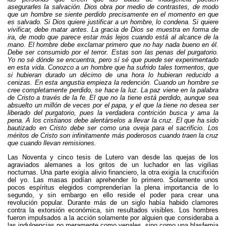
asegurarles la salvación. Dios obra por medio de contrastes, de modo
que un hombre se siente perdido precisamente en el momento en que
es salvado. Si Dios quiere justificar a un hombre, lo condena. Si quiere
vivificar, debe matar antes. La gracia de Dios se muestra en forma de
ira, de modo que parece estar más lejos cuando está al alcance de la
mano. El hombre debe exclamar primero que no hay nada bueno en él.
Debe ser consumido por el terror. Estas son las penas del purgatorio.
Yo no sé dónde se encuentra, pero sí sé que puede ser experimentado
en esta vida. Conozco a un hombre que ha sufrido tales tormentos, que
si hubieran durado un décimo de una hora lo hubieran reducido a
cenizas. En esta angustia empieza la redención. Cuando un hombre se
cree completamente perdido, se hace la luz. La paz viene en la palabra
de Cristo a través de la fe. El que no la tiene está perdido, aunque sea
absuelto un millón de veces por el papa, y el que la tiene no desea ser
liberado del purgatorio, pues la verdadera contrición busca y ama la
pena. A los cristianos debe alentárselos a llevar la cruz. El que ha sido
bautizado en Cristo debe ser como una oveja para el sacrificio. Los
méritos de Cristo son infinitamente más poderosos cuando traen la cruz
que cuando llevan remisiones.
Las Noventa y cinco tesis de Lutero van desde las quejas de los
agraviados alemanes a los gritos de un luchador en las vigilias
nocturnas. Una parte exigía alivio financiero, la otra exigía la crucifixión
del yo. Las masas podían aprehender lo primero. Solamente unos
pocos espíritus elegidos comprenderían la plena importancia de lo
segundo, y sin embargo en ello reside el poder para crear una
revolución popular. Durante más de un siglo había habido clamores
contra la extorsión económica, sin resultados visibles. Los hombres
fueron impulsados a la acción solamente por alguien que consideraba a
las indulgencias no meramente como venales, sino como una blasfemia