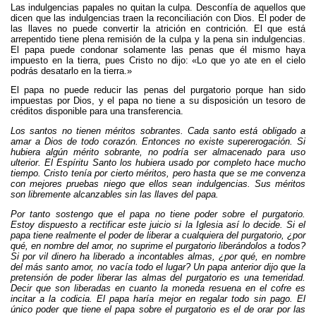
Las indulgencias papales no quitan la culpa. Desconfía de aquellos que
dicen que las indulgencias traen la reconciliación con Dios. El poder de
las llaves no puede convertir la atrición en contrición. El que está
arrepentido tiene plena remisión de la culpa y la pena sin indulgencias.
El papa puede condonar solamente las penas que él mismo haya
impuesto en la tierra, pues Cristo no dijo: «Lo que yo ate en el cielo
podrás desatarlo en la tierra.»
El papa no puede reducir las penas del purgatorio porque han sido
impuestas por Dios, y el papa no tiene a su disposición un tesoro de
créditos disponible para una transferencia.
Los santos no tienen méritos sobrantes. Cada santo está obligado a
amar a Dios de todo corazón. Entonces no existe supererogación. Si
hubiera algún mérito sobrante, no podría ser almacenado para uso
ulterior. El Espíritu Santo los hubiera usado por completo hace mucho
tiempo. Cristo tenía por cierto méritos, pero hasta que se me convenza
con mejores pruebas niego que ellos sean indulgencias. Sus méritos
son libremente alcanzables sin las llaves del papa.
Por tanto sostengo que el papa no tiene poder sobre el purgatorio.
Estoy dispuesto a rectificar este juicio si la Iglesia así lo decide. Si el
papa tiene realmente el poder de liberar a cualquiera del purgatorio, ¿por
qué, en nombre del amor, no suprime el purgatorio liberándolos a todos?
Si por vil dinero ha liberado a incontables almas, ¿por qué, en nombre
del más santo amor, no vacía todo el lugar? Un papa anterior dijo que la
pretensión de poder liberar las almas del purgatorio es una temeridad.
Decir que son liberadas en cuanto la moneda resuena en el cofre es
incitar a la codicia. El papa haría mejor en regalar todo sin pago. El
único poder que tiene el papa sobre el purgatorio es el de orar por las