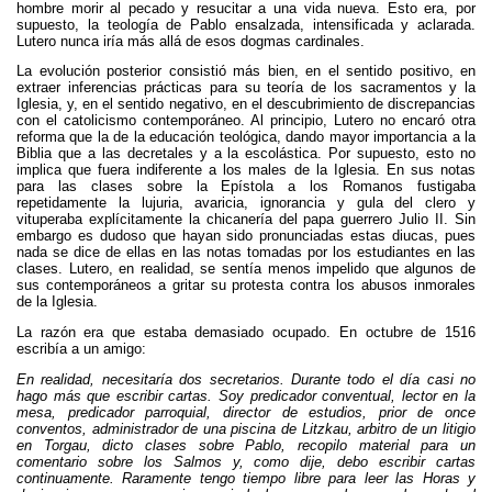
hombre morir al pecado y resucitar a una vida nueva. Esto era, por
supuesto, la teología de Pablo ensalzada, intensificada y aclarada.
Lutero nunca iría más allá de esos dogmas cardinales.
La evolución posterior consistió más bien, en el sentido positivo, en
extraer inferencias prácticas para su teoría de los sacramentos y la
Iglesia, y, en el sentido negativo, en el descubrimiento de discrepancias
con el catolicismo contemporáneo. Al principio, Lutero no encaró otra
reforma que la de la educación teológica, dando mayor importancia a la
Biblia que a las decretales y a la escolástica. Por supuesto, esto no
implica que fuera indiferente a los males de la Iglesia. En sus notas
para las clases sobre la Epístola a los Romanos fustigaba
repetidamente la lujuria, avaricia, ignorancia y gula del clero y
vituperaba explícitamente la chicanería del papa guerrero Julio II. Sin
embargo es dudoso que hayan sido pronunciadas estas diucas, pues
nada se dice de ellas en las notas tomadas por los estudiantes en las
clases. Lutero, en realidad, se sentía menos impelido que algunos de
sus contemporáneos a gritar su protesta contra los abusos inmorales
de la Iglesia.
La razón era que estaba demasiado ocupado. En octubre de 1516
escribía a un amigo:
En realidad, necesitaría dos secretarios. Durante todo el día casi no
hago más que escribir cartas. Soy predicador conventual, lector en la
mesa, predicador parroquial, director de estudios, prior de once
conventos, administrador de una piscina de Litzkau, arbitro de un litigio
en Torgau, dicto clases sobre Pablo, recopilo material para un
comentario sobre los Salmos y, como dije, debo escribir cartas
continuamente. Raramente tengo tiempo libre para leer las Horas y