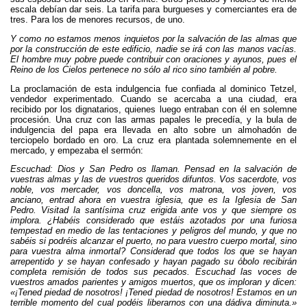
escala debían dar seis. La tarifa para burgueses y comerciantes era de
tres. Para los de menores recursos, de uno.
Y como no estamos menos inquietos por la salvación de las almas que
por la construcción de este edificio, nadie se irá con las manos vacías.
El hombre muy pobre puede contribuir con oraciones y ayunos, pues el
Reino de los Cielos pertenece no sólo al rico sino también al pobre.
La proclamación de esta indulgencia fue confiada al dominico Tetzel,
vendedor experimentado. Cuando se acercaba a una ciudad, era
recibido por los dignatarios, quienes luego entraban con él en solemne
procesión. Una cruz con las armas papales le precedía, y la bula de
indulgencia del papa era llevada en alto sobre un almohadón de
terciopelo bordado en oro. La cruz era plantada solemnemente en el
mercado, y empezaba el sermón:
Escuchad: Dios y San Pedro os llaman. Pensad en la salvación de
vuestras almas y las de vuestros queridos difuntos. Vos sacerdote, vos
noble, vos mercader, vos doncella, vos matrona, vos joven, vos
anciano, entrad ahora en vuestra iglesia, que es la Iglesia de San
Pedro. Visitad la santísima cruz erigida ante vos y que siempre os
implora. ¿Habéis considerado que estáis azotados por una furiosa
tempestad en medio de las tentaciones y peligros del mundo, y que no
sabéis si podréis alcanzar el puerto, no para vuestro cuerpo mortal, sino
para vuestra alma inmortal? Considerad que todos los que se hayan
arrepentido y se hayan confesado y hayan pagado su óbolo recibirán
completa remisión de todos sus pecados. Escuchad las voces de
vuestros amados parientes y amigos muertos, que os imploran y dicen:
«¡Tened piedad de nosotros! ¡Tened piedad de nosotros! Estamos en un
terrible momento del cual podéis liberarnos con una dádiva diminuta.»