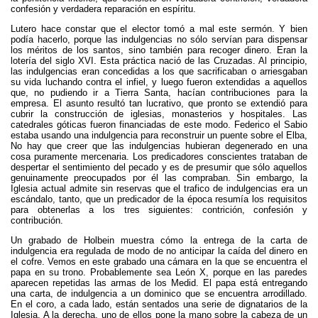
confesión y verdadera reparación en espíritu.
Lutero hace constar que el elector tomó a mal este sermón. Y bien
podía hacerlo, porque las indulgencias no sólo servían para dispensar
los méritos de los santos, sino también para recoger dinero. Eran la
lotería del siglo XVI. Esta práctica nació de las Cruzadas. Al principio,
las indulgencias eran concedidas a los que sacrificaban o arriesgaban
su vida luchando contra el infiel, y luego fueron extendidas a aquellos
que, no pudiendo ir a Tierra Santa, hacían contribuciones para la
empresa. El asunto resultó tan lucrativo, que pronto se extendió para
cubrir la construcción de iglesias, monasterios y hospitales. Las
catedrales góticas fueron financiadas de este modo. Federico el Sabio
estaba usando una indulgencia para reconstruir un puente sobre el Elba,
No hay que creer que las indulgencias hubieran degenerado en una
cosa puramente mercenaria. Los predicadores conscientes trataban de
despertar el sentimiento del pecado y es de presumir que sólo aquellos
genuinamente preocupados por él las compraban. Sin embargo, la
Iglesia actual admite sin reservas que el trafico de indulgencias era un
escándalo, tanto, que un predicador de la época resumía los requisitos
para obtenerlas a los tres siguientes: contrición, confesión y
contribución.
Un grabado de Holbein muestra cómo la entrega de la carta de
indulgencia era regulada de modo de no anticipar la caída del dinero en
el cofre. Vemos en este grabado una cámara en la que se encuentra el
papa en su trono. Probablemente sea León X, porque en las paredes
aparecen repetidas las armas de los Medid. El papa está entregando
una carta, de indulgencia a un dominico que se encuentra arrodillado.
En el coro, a cada lado, están sentados una serie de dignatarios de la
Iglesia. A la derecha, uno de ellos pone la mano sobre la cabeza de un