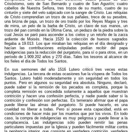
Crisóstomo, seis de San Bernardo y cuatro de San Agustín; cuatro
cabellos de Nuestra Señora, tres trozos de su manto, cuatro de su
cinturón y siete del velo salpicado con la sangre de Cristo. Las reliquias
de Cristo comprendían un trozo de sus pañales, trece de su pesebre,
una brizna de paja, un trozo de oro traído por los Reyes Magos y tres
de mirra, un pelo de la barba de Cristo, un clavo de sus manos, un
trozo del pan comido en la Última Cena, un pedazo de la piedra sobre la
cual Jesús se paró para ascender a los cielos y un retoño de la zarza
ardiente de Moisés. Hacia 1520 la colección de huesos sagrados
llegaba a 19.013. Los que miraban las reliquias en el día designado y
hacían las contribuciones estipuladas podían recibir del papa
indulgencias para la reducción del purgatorio, para sí o para otros, en un
período de 1.909.202 años y 270 días. Tales los tesoros al alcance de
los fieles el día de Todos los Santos.
En sus sermones del año 1516 Lutero criticó tres veces estas
indulgencias. La tercera de estas ocasiones fue la víspera de Todos los
Santos. Lutero habló moderadamente y sin seguridad en todos los
puntos. Pero en algunos su seguridad era absoluta. Ninguno, declaró,
puede saber si la remisión de los pecados es completa, porque la
completa remisión es concedida solamente a aquellos que muestran
contrición y hacen una confesión perfecta, y nadie puede saber si la
contrición y confesión son perfectas. Es temerario afirmar que el papa
puede liberar las almas del purgatorio. Si puede hacerlo, es una
crueldad no liberar a todas. Pero si posee esta capacidad, está en
condiciones de hacer más por los muertos que por los vivos. En todo
caso, la compra de indulgencias es muy peligrosa y puede llevar a la
complacencia. Las indulgencias sólo pueden remitir las penas
particulares impuestas por la Iglesia y pueden fácilmente militar contra
la penitencia interior, que consiste en verdadera contrición, verdadera