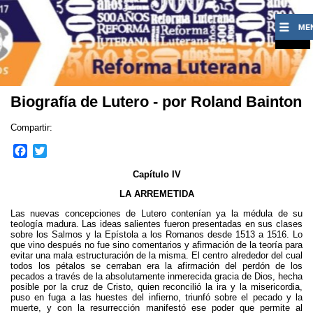
Biografía de Lutero - por Roland Bainton
Compartir:
F
T
a
w
Capítulo IV
c
i
e
t
LA ARREMETIDA
b
t
Las nuevas concepciones de Lutero contenían ya la médula de su
o
e
teología madura. Las ideas salientes fueron presentadas en sus clases
o
r
sobre los Salmos y la Epístola a los Romanos desde 1513 a 1516. Lo
que vino después no fue sino comentarios y afirmación de la teoría para
k
evitar una mala estructuración de la misma. El centro alrededor del cual
todos los pétalos se cerraban era la afirmación del perdón de los
pecados a través de la absolutamente inmerecida gracia de Dios, hecha
posible por la cruz de Cristo, quien reconcilió la ira y la misericordia,
puso en fuga a las huestes del infierno, triunfó sobre el pecado y la
muerte, y con la resurrección manifestó ese poder que permite al