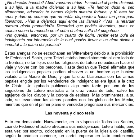
¿No deseáis hacerlo? Abrid vuestros oídos. Escuchad al padre diciendo
a su hijo, a la madre diciendo a su hija: «Te hemos dado el ser,
alimentado, educado; te hemos dejado nuestra fortuna, y tú eres tan
cruel y duro de corazón que no estás dispuesto a hacer tan poco para
liberarnos. ¿Vas a dejarnos aquí entre las llamas? ¿Vas
a retardar
nuestra gloria prometida?» Recordad que podéis liberarlos, pues en
cuanto suena la moneda en el cofre el alma salta del purgatorio.
¿No queréis, entonces, por un cuarto de florín, recibir esta bula de
indulgencia por intermedio de la cual podéis llevar a un alma divina e
inmortal a la patria del paraíso?
Estas arengas no se escuchaban en Wittemberg debido a la prohibición
de Federico el Sabio, pero Tetzel estaba inmediatamente al otro lado de
la frontera, no tan lejos que los feligreses de Lutero no pudieran hacer el
viaje y volver con los perdones. Hasta decían que Tetzel afirmaba que
las indulgencias papales podían absolver a un hombre que hubiera
violado a la Madre de Dios, y que la cruz blasonada con las armas
papales erigida por los vendedores de indulgencias era igual a la cruz
de Cristo. Un grabado publicado algo más tarde por uno de los
seguidores de Lutero mostraba a la cruz vacía de todo, salvo los
agujeros de los clavos y la corona de espinas. Más prominentes, a su
lado, se levantaban las almas papales con los globos de los Media,
mientras que en el primer plano el vendedor pregonaba sus mercancías.
Las noventa y cinco tesis
Esto era demasiado. Nuevamente, en la víspera de Todos los Santos,
cuando Federico el Sabio ofrecería sus indulgencias, Lutero habló, pero
esta vez por escrito, colocando en la puerta de la iglesia del castillo,
según la práctica corriente, un cartel impreso en latín conteniendo