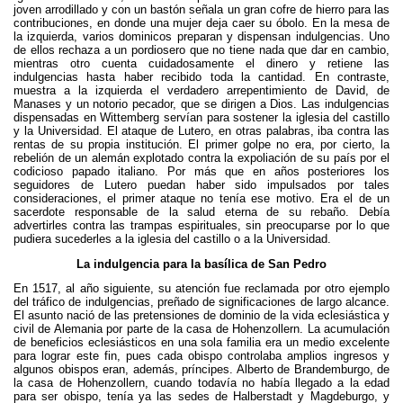
joven arrodillado y con un bastón señala un gran cofre de hierro para las
contribuciones, en donde una mujer deja caer su óbolo. En la mesa de
la izquierda, varios dominicos preparan y dispensan indulgencias. Uno
de ellos rechaza a un pordiosero que no tiene nada que dar en cambio,
mientras otro cuenta cuidadosamente el dinero y retiene las
indulgencias hasta haber recibido toda la cantidad. En contraste,
muestra a la izquierda el verdadero arrepentimiento de David, de
Manases y un notorio pecador, que se dirigen a Dios. Las indulgencias
dispensadas en Wittemberg servían para sostener la iglesia del castillo
y la Universidad. El ataque de Lutero, en otras palabras, iba contra las
rentas de su propia institución. El primer golpe no era, por cierto, la
rebelión de un alemán explotado contra la expoliación de su país por el
codicioso papado italiano. Por más que en años posteriores los
seguidores de Lutero puedan haber sido impulsados por tales
consideraciones, el primer ataque no tenía ese motivo. Era el de un
sacerdote responsable de la salud eterna de su rebaño. Debía
advertirles contra las trampas espirituales, sin preocuparse por lo que
pudiera sucederles a la iglesia del castillo o a la Universidad.
La indulgencia para la basílica de San Pedro
En 1517, al año siguiente, su atención fue reclamada por otro ejemplo
del tráfico de indulgencias, preñado de significaciones de largo alcance.
El asunto nació de las pretensiones de dominio de la vida eclesiástica y
civil de Alemania por parte de la casa de Hohenzollern. La acumulación
de beneficios eclesiásticos en una sola familia era un medio excelente
para lograr este fin, pues cada obispo controlaba amplios ingresos y
algunos obispos eran, además, príncipes. Alberto de Brandemburgo, de
la casa de Hohenzollern, cuando todavía no había llegado a la edad
para ser obispo, tenía ya las sedes de Halberstadt y Magdeburgo, y