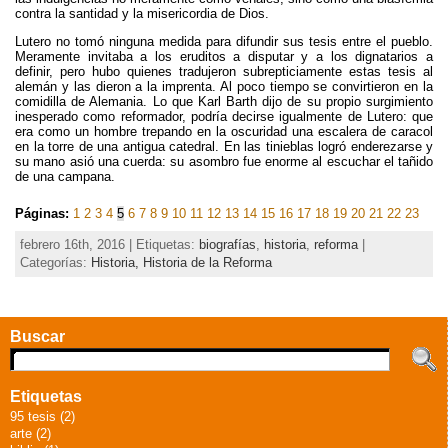
contra la santidad y la misericordia de Dios.
Lutero no tomó ninguna medida para difundir sus tesis entre el pueblo.
Meramente invitaba a los eruditos a disputar y a los dignatarios a
definir, pero hubo quienes tradujeron subrepticiamente estas tesis al
alemán y las dieron a la imprenta. Al poco tiempo se convirtieron en la
comidilla de Alemania. Lo que Karl Barth dijo de su propio surgimiento
inesperado como reformador, podría decirse igualmente de Lutero: que
era como un hombre trepando en la oscuridad una escalera de caracol
en la torre de una antigua catedral. En las tinieblas logró enderezarse y
su mano asió una cuerda: su asombro fue enorme al escuchar el tañido
de una campana.
Páginas:
1
2
3
4
5
6
7
8
9
10
11
12
13
14
15
16
17
18
19
20
21
22
23
febrero 16th, 2016 | Etiquetas:
biografías
,
historia
,
reforma
|
Categorías:
Historia,
Historia de la Reforma
Buscar
Etiquetas
95 tesis (2)
arte (2)