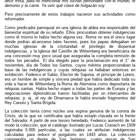
decir misa, para no mencionar mis luchas personales con el mundo, el
demonio y la carne. Ya veis qué clase de holgazán soy.
Pero precisamente de estos trabajos nacieron sus actividades como
reformador.
Como predicador parroquial en una iglesia de aldea era responsable del
bienestar espiritual de su rebaño. Ellos procuraban obtener indulgencias
como él mismo lo había hecho alguna vez. Roma no era el único lugar
donde podían alcanzarse tales favores, pues los papas delegaban en
muchas iglesias de la cristiandad el privilegio de dispensar
indulgencias, y la Iglesia del Castillo de Wittemberg era beneficiaría de
una concesión muy poco usual que aseguraba la completa remisión de
todos los pecados. El día elegido para la proclamación era el 1° de
noviembre, día de Todos los Santos, cuyos méritos proporcionaban la
base de las indulgencias y cuyas reliquias se hallaban entonces en
exhibición. Federico el Sabio, Elector de Sajonia, el príncipe de Lutero,
era un hombre de simple y sincera piedad que había dedicado toda su
vida a hacer de Wittemberg la Roma de Alemania como depositaría de
reliquias santas. Había hecho viajes a todas las partes de Europa y las
negociaciones diplomáticas fueron facilitadas por un intercambio de
reliquias; p. ej., el rey de Dinamarca le había enviado fragmentos del
Rey Canuto y Santa Brígida.
La colección tenía como núcleo una espina genuina de la corona de
Cristo, de la que se certificaba que había estado clavada en la frente
del Salvador. A partir de ese tesoro heredado, Federico aumentó de tal
modo la colección, que el catálogo ilustrado por Lucas Cranach en 1509
registraba 5.005 partículas, a las cuales se atribuían indulgencias
calculadas para reducir el purgatorio en 1443 años. La colección
comprendía un diente de San Jerónimo, cuatro piezas de San