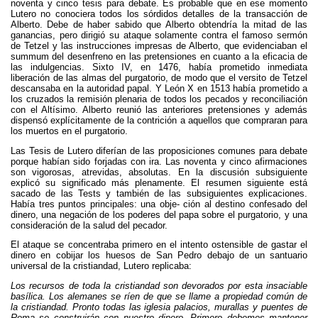
noventa y cinco tesis para debate. Es probable que en ese momento
Lutero no conociera todos los sórdidos detalles de la transacción de
Alberto. Debe de haber sabido que Alberto obtendría la mitad de las
ganancias, pero dirigió su ataque solamente contra el famoso sermón
de Tetzel y las instrucciones impresas de Alberto, que evidenciaban el
summum del desenfreno en las pretensiones en cuanto a la eficacia de
las indulgencias. Sixto IV, en 1476, había prometido inmediata
liberación de las almas del purgatorio, de modo que el versito de Tetzel
descansaba en la autoridad papal. Y León X en 1513 había prometido a
los cruzados la remisión plenaria de todos los pecados y reconciliación
con el Altísimo. Alberto reunió las anteriores pretensiones y además
dispensó explícitamente de la contrición a aquellos que compraran para
los muertos en el purgatorio.
Las Tesis de Lutero diferían de las proposiciones comunes para debate
porque habían sido forjadas con ira. Las noventa y cinco afirmaciones
son vigorosas, atrevidas, absolutas. En la discusión subsiguiente
explicó su significado más plenamente. El resumen siguiente está
sacado de las Tests y también de las subsiguientes explicaciones.
Había tres puntos principales: una obje- ción al destino confesado del
dinero, una negación de los poderes del papa sobre el purgatorio, y una
consideración de la salud del pecador.
El ataque se concentraba primero en el intento ostensible de gastar el
dinero en cobijar los huesos de San Pedro debajo de un santuario
universal de la cristiandad, Lutero replicaba:
Los recursos de toda la cristiandad son devorados por esta insaciable
basílica. Los alemanes se ríen de que se llame a propiedad común de
la cristiandad. Pronto todas las iglesia palacios, murallas y puentes de
Roma se construirán con nuestro dinero. Primero debemos mantener