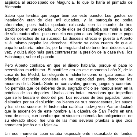
aspiraba al arzobispado de Maguncia, lo que lo haría el primado de
Alemania.
Sabía que tendría que pagar bien por este puesto. Los gastos de
instalación eran de diez mil ducados, y la parroquia no podía
afrontarlos, pues había quedado exhausta con la muerte de tres
arzobispos en una década. Uno de ellos se disculpaba por morir al cabo
de sólo cuatro años, pues con ello cargaba a sus feligreses con el pago
de los derechos de su sucesor. La diócesis ofreció el puesto a Alberto
si él mismo pagaba los derechos. Alberto se daba cuenta de que el
papa le cobraría, además, por la irregularidad de tener tres diócesis a la
vez, y quizá algo más para contrarrestar la presión de la casa rival, los
Habsburgo, sobre el papado.
Pero Alberto confiaba en que el dinero hablaría, porque el papa lo
necesitaba muchísimo. El pontífice era en ese momento León X, de la
casa de los Medid, tan elegante e indolente como un gato persa. Su
principal distinción consistía en su capacidad para derrochar los
recursos de la Santa Sede en carnavales, guerras, juegos y cacerías.
No permitía que los deberes de su sagrado oficio se interpusieran en la
práctica de los deportes. Usaba altas botas cazadoras que impedían
que se le besara el dedo del pie. Los recursos de tres papados fueron
disipados por su disolución: los bienes de sus predecesores, los suyos
y los de su sucesor. El historiador católico Ludwig von Pastor declaró
que la ascensión de este hombre a la cátedra de San Pedro en una
hora de crisis, «un hombre que ni siquiera entendía las obligaciones de
su elevado oficio, fue una de las más severas pruebas a que Dios
sometiera jamás a su Iglesia».
En ese momento León estaba especialmente necesitado de fondos