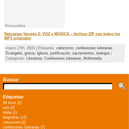
Descargar Versión 2: VOZ y MÚSICA – Archivo ZIP con todos los
MP3 originales
marzo 27th, 2016 | Etiquetas:
catecismo
,
confesiones luteranas
,
Evangelio
,
gracia
,
Iglesia
,
justificación
,
sacramentos
,
teología
|
Categorías:
Literatura: Confesiones luteranas,
Multimedia
Buscar
Etiquetas
95 tesis (2)
arte (2)
biblia (1)
biografías (12)
catecismo (2)
confesiones luteranas (7)