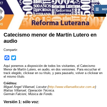
Catecismo menor de Martín Lutero en
audio
Compartir:
F
T
a
w
Aquí ponemos a disposición de todos los visitantes, el Catecismo
c
i
Menor de Martín Lutero, en audio, en dos versiones. Para escuchar el
e
t
track elegido, clickear en su título, y para pausarlo, volver a clickear en
el mismo título.
b
t
o
e
Créditos:
o
r
Miguel Ángel Villarruel, Locutor (
http://www.villarruellocutor.com.ar
)
Matías Villarruel, Operación Técnica.
k
Germán Falcioni, Música de Fondo.
Versión 1: sólo voz: