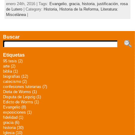
enero 24th, 2016 | Tags:
Evangelio
,
gracia
,
historia
,
justificación
,
rosa
de Lutero
| Category:
Historia,
Historia de la Reforma,
Literatura:
Miscelánea
|
Buscar
Etiquetas
95 tesis (2)
arte (2)
biblia (1)
biografías (12)
catecismo (2)
confesiones luteranas (7)
Dieta de Worms (1)
Disputa de Leipzig (1)
Edicto de Worms (1)
Evangelio (8)
exposiciones (1)
fidelidad (1)
gracia (6)
historia (30)
Iglesia (10)