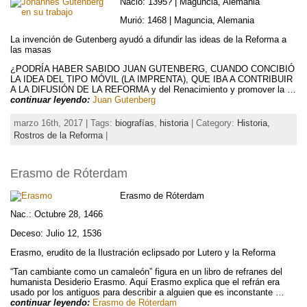
Nació: 1395? | Maguncia, Alemania
Murió: 1468 | Maguncia, Alemania
La invención de Gutenberg ayudó a difundir las ideas de la Reforma a
las masas
¿PODRÍA HABER SABIDO JUAN GUTENBERG, CUANDO CONCIBIÓ
LA IDEA DEL TIPO MÓVIL (LA IMPRENTA), QUE IBA A CONTRIBUIR
A LA DIFUSIÓN DE LA REFORMA y del Renacimiento y promover la …
continuar leyendo:
Juan Gutenberg
marzo 16th, 2017 | Tags:
biografías
,
historia
| Category:
Historia,
Rostros de la Reforma
|
Erasmo de Róterdam
Erasmo de Róterdam
Nac.: Octubre 28, 1466
Deceso: Julio 12, 1536
Erasmo, erudito de la Ilustración eclipsado por Lutero y la Reforma
“Tan cambiante como un camaleón” figura en un libro de refranes del
humanista Desiderio Erasmo. Aquí Erasmo explica que el refrán era
usado por los antiguos para describir a alguien que es inconstante …
continuar leyendo:
Erasmo de Róterdam