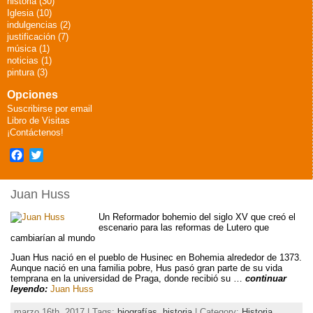
historia (30)
Iglesia (10)
indulgencias (2)
justificación (7)
música (1)
noticias (1)
pintura (3)
Opciones
Suscribirse por email
Libro de Visitas
¡Contáctenos!
Facebook
Twitter
Juan Huss
Un Reformador bohemio del siglo XV que creó el
escenario para las reformas de Lutero que
cambiarían al mundo
Juan Hus nació en el pueblo de Husinec en Bohemia alrededor de 1373.
Aunque nació en una familia pobre, Hus pasó gran parte de su vida
temprana en la universidad de Praga, donde recibió su …
continuar
leyendo:
Juan Huss
marzo 16th, 2017 | Tags:
biografías
,
historia
| Category:
Historia,