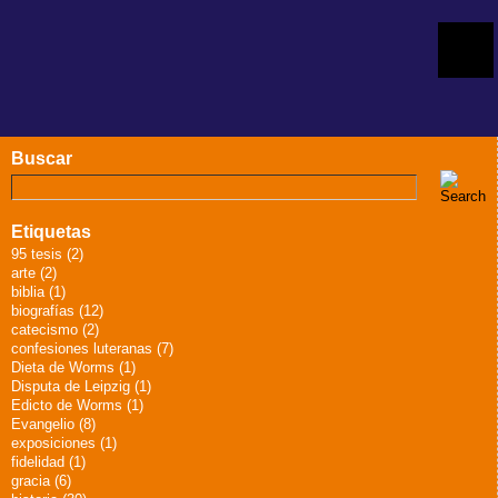
Buscar
Etiquetas
95 tesis (2)
arte (2)
biblia (1)
biografías (12)
catecismo (2)
confesiones luteranas (7)
Dieta de Worms (1)
Disputa de Leipzig (1)
Edicto de Worms (1)
Evangelio (8)
exposiciones (1)
fidelidad (1)
gracia (6)