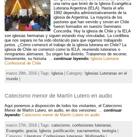
una rama que brotó de la Iglesia Evangélica
Luterana Argentina (IELA). Hasta el año
1992 dependía administrativamente de la
iglesia de Argentina. La mayoría de los
pastores que han servido y sirven en Chile
fueron formados en nuestro Seminario
Concordia. Hoy la iglesia de Chile y la IELA
son iglesias hermanas y siguen estando muy vinculadas. La cordillera
que nos separa no ha sido obstáculo para que sigamos trabajando
juntos. ¿Cómo comenzó el trabajo de la iglesia luterana en Chile? La
iglesia de Chile no comenzó como la IELA, reuniendo luteranos o
inmigrantes alemanes. Su origen fue distinto. Trataremos de recorrer,
brevemente, su historia. …
continuar leyendo:
Iglesia Luterana
Confesional de Chile
marzo 29th, 2016 | Tags:
Iglesia
| Category:
Iglesias Luteranas en el
mundo
|
Catecismo menor de Martín Lutero en audio
Aquí ponemos a disposición de todos los visitantes, el Catecismo
Menor de Martín Lutero, en audio, en dos versiones: …
continuar
leyendo:
Catecismo menor de Martín Lutero en audio
marzo 27th, 2016 | Tags:
catecismo
,
confesiones luteranas
,
Evangelio
,
gracia
,
Iglesia
,
justificación
,
sacramentos
,
teología
|
Category:
Literatura: Confesiones luteranas,
Multimedia
|