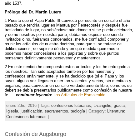
año 1537.
Prólogo del Dr. Martín Lutero
1 Puesto que el Papa Pablo III convocó por escrito un concilio el año
pasado que tendría lugar en Mantua por Pentecostés y después fue
trasladado de lugar, no sabiéndose aún dónde o si se pueda celebrarlo,
y como nosotros por nuestra parte, debíamos esperar que siendo
invitados o no, fuéramos condenados, me fue confiado3 componer y
reunir los artículos de nuestra doctrina, para que si se tratase de
deliberaciones, se supiese dónde y en qué medida queremos o
podemos hacer concesiones a los papistas y sobre qué puntos
pensamos definitivamente perseverar y mantenernos.
2 En este sentido he compuesto estos artículos y los he entregado a
los nuestros. Han sido aceptados también por los nuestros y
confesados unánimemente, y se ha decidido que (si el Papa y los
suyos alguna vez llegasen a ser tan valientes y serios, sin mentiras y
engaños, para convocar un concilio verdaderamente libre, como es su
deber) se debía presentarlos públicamente como confesión de nuestra
fe. …
continuar leyendo:
Los Artículos de Esmalcalda
enero 23rd, 2016 | Tags:
confesiones luteranas
,
Evangelio
,
gracia
,
Iglesia
,
justificación
,
sacramentos
,
teología
| Category:
Literatura:
Confesiones luteranas
|
Confesión de Augsburgo