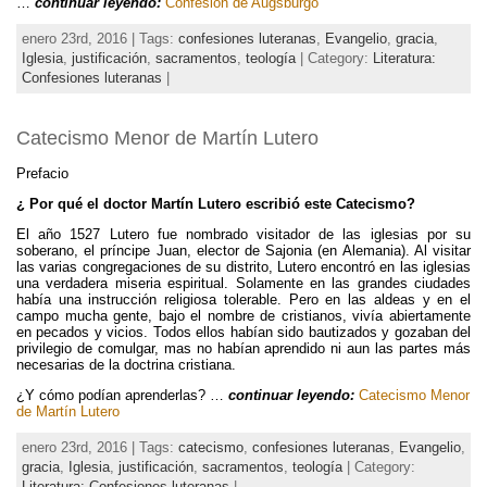
…
continuar leyendo:
Confesión de Augsburgo
enero 23rd, 2016 | Tags:
confesiones luteranas
,
Evangelio
,
gracia
,
Iglesia
,
justificación
,
sacramentos
,
teología
| Category:
Literatura:
Confesiones luteranas
|
Catecismo Menor de Martín Lutero
Prefacio
¿ Por qué el doctor Martín Lutero escribió este Catecismo?
El año 1527 Lutero fue nombrado visitador de las iglesias por su
soberano, el príncipe Juan, elector de Sajonia (en Alemania). Al visitar
las varias congregaciones de su distrito, Lutero encontró en las iglesias
una verdadera miseria espiritual. Solamente en las grandes ciudades
había una instrucción religiosa tolerable. Pero en las aldeas y en el
campo mucha gente, bajo el nombre de cristianos, vivía abiertamente
en pecados y vicios. Todos ellos habían sido bautizados y gozaban del
privilegio de comulgar, mas no habían aprendido ni aun las partes más
necesarias de la doctrina cristiana.
¿Y cómo podían aprenderlas? …
continuar leyendo:
Catecismo Menor
de Martín Lutero
enero 23rd, 2016 | Tags:
catecismo
,
confesiones luteranas
,
Evangelio
,
gracia
,
Iglesia
,
justificación
,
sacramentos
,
teología
| Category:
Literatura: Confesiones luteranas
|