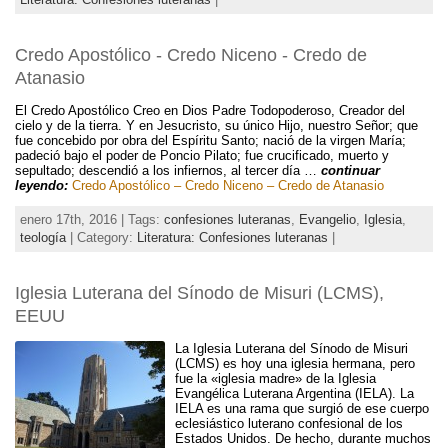
Credo Apostólico - Credo Niceno - Credo de
Atanasio
El Credo Apostólico Creo en Dios Padre Todopoderoso, Creador del
cielo y de la tierra. Y en Jesucristo, su único Hijo, nuestro Señor; que
fue concebido por obra del Espíritu Santo; nació de la virgen María;
padeció bajo el poder de Poncio Pilato; fue crucificado, muerto y
sepultado; descendió a los infiernos, al tercer día …
continuar
leyendo:
Credo Apostólico – Credo Niceno – Credo de Atanasio
enero 17th, 2016 | Tags:
confesiones luteranas
,
Evangelio
,
Iglesia
,
teología
| Category:
Literatura: Confesiones luteranas
|
Iglesia Luterana del Sínodo de Misuri (LCMS),
EEUU
La Iglesia Luterana del Sínodo de Misuri
(LCMS) es hoy una iglesia hermana, pero
fue la «iglesia madre» de la Iglesia
Evangélica Luterana Argentina (IELA). La
IELA es una rama que surgió de ese cuerpo
eclesiástico luterano confesional de los
Estados Unidos. De hecho, durante muchos