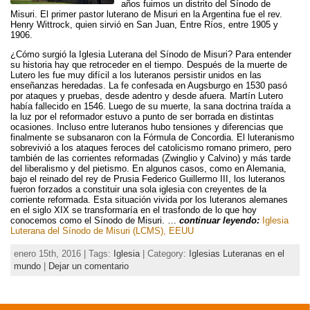
años fuimos un distrito del Sínodo de
Misuri. El primer pastor luterano de Misuri en la Argentina fue el rev.
Henry Wittrock, quien sirvió en San Juan, Entre Ríos, entre 1905 y
1906.
¿Cómo surgió la Iglesia Luterana del Sínodo de Misuri? Para entender
su historia hay que retroceder en el tiempo. Después de la muerte de
Lutero les fue muy difícil a los luteranos persistir unidos en las
enseñanzas heredadas. La fe confesada en Augsburgo en 1530 pasó
por ataques y pruebas, desde adentro y desde afuera. Martín Lutero
había fallecido en 1546. Luego de su muerte, la sana doctrina traída a
la luz por el reformador estuvo a punto de ser borrada en distintas
ocasiones. Incluso entre luteranos hubo tensiones y diferencias que
finalmente se subsanaron con la Fórmula de Concordia. El luteranismo
sobrevivió a los ataques feroces del catolicismo romano primero, pero
también de las corrientes reformadas (Zwinglio y Calvino) y más tarde
del liberalismo y del pietismo. En algunos casos, como en Alemania,
bajo el reinado del rey de Prusia Federico Guillermo III, los luteranos
fueron forzados a constituir una sola iglesia con creyentes de la
corriente reformada. Esta situación vivida por los luteranos alemanes
en el siglo XIX se transformaría en el trasfondo de lo que hoy
conocemos como el Sínodo de Misuri. …
continuar leyendo:
Iglesia
Luterana del Sínodo de Misuri (LCMS), EEUU
enero 15th, 2016 | Tags:
Iglesia
| Category:
Iglesias Luteranas en el
mundo
|
Dejar un comentario