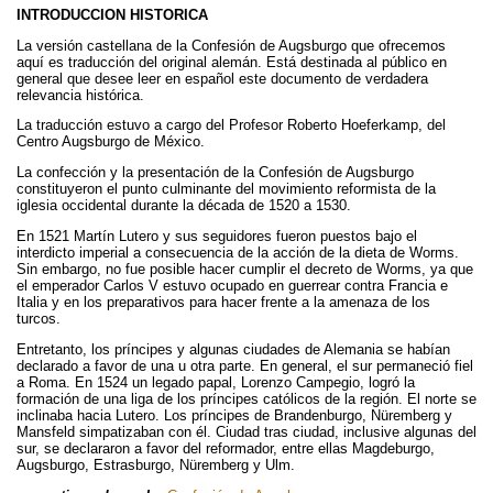
INTRODUCCION HISTORICA
La versión castellana de la Confesión de Augsburgo que ofrecemos
aquí es traducción del original alemán. Está destinada al público en
general que desee leer en español este documento de verdadera
relevancia histórica.
La traducción estuvo a cargo del Profesor Roberto Hoeferkamp, del
Centro Augsburgo de México.
La confección y la presentación de la Confesión de Augsburgo
constituyeron el punto culminante del movimiento reformista de la
iglesia occidental durante la década de 1520 a 1530.
En 1521 Martín Lutero y sus seguidores fueron puestos bajo el
interdicto imperial a consecuencia de la acción de la dieta de Worms.
Sin embargo, no fue posible hacer cumplir el decreto de Worms, ya que
el emperador Carlos V estuvo ocupado en guerrear contra Francia e
Italia y en los preparativos para hacer frente a la amenaza de los
turcos.
Entretanto, los príncipes y algunas ciudades de Alemania se habían
declarado a favor de una u otra parte. En general, el sur permaneció fiel
a Roma. En 1524 un legado papal, Lorenzo Campegio, logró la
formación de una liga de los príncipes católicos de la región. El norte se
inclinaba hacia Lutero. Los príncipes de Brandenburgo, Nüremberg y
Mansfeld simpatizaban con él. Ciudad tras ciudad, inclusive algunas del
sur, se declararon a favor del reformador, entre ellas Magdeburgo,
Augsburgo, Estrasburgo, Nüremberg y Ulm.