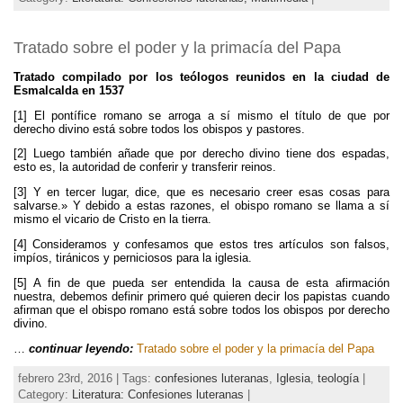
Tratado sobre el poder y la primacía del Papa
Tratado compilado por los teólogos reunidos en la ciudad de
Esmalcalda en 1537
[1] El pontífice romano se arroga a sí mismo el título de que por
derecho divino está sobre todos los obispos y pastores.
[2] Luego también añade que por derecho divino tiene dos espadas,
esto es, la autoridad de conferir y transferir reinos.
[3] Y en tercer lugar, dice, que es necesario creer esas cosas para
salvarse.» Y debido a estas razones, el obispo romano se llama a sí
mismo el vicario de Cristo en la tierra.
[4] Consideramos y confesamos que estos tres artículos son falsos,
impíos, tiránicos y perniciosos para la iglesia.
[5] A fin de que pueda ser entendida la causa de esta afirmación
nuestra, debemos definir primero qué quieren decir los papistas cuando
afirman que el obispo romano está sobre todos los obispos por derecho
divino.
…
continuar leyendo:
Tratado sobre el poder y la primacía del Papa
febrero 23rd, 2016 | Tags:
confesiones luteranas
,
Iglesia
,
teología
|
Category:
Literatura: Confesiones luteranas
|