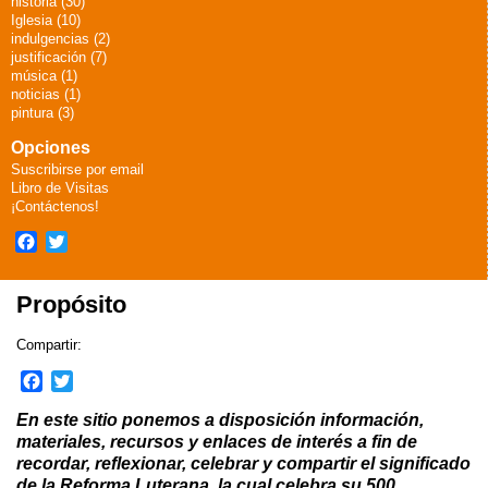
historia (30)
Iglesia (10)
indulgencias (2)
justificación (7)
música (1)
noticias (1)
pintura (3)
Opciones
Suscribirse por email
Libro de Visitas
¡Contáctenos!
Facebook
Twitter
Propósito
Compartir:
F
T
a
w
En este sitio ponemos a disposición información,
c
i
materiales, recursos y enlaces de interés a fin de
e
t
recordar, reflexionar, celebrar y compartir el significado
b
t
de la Reforma Luterana, la cual celebra su 500