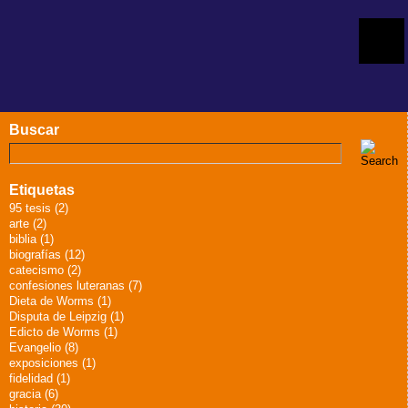
Buscar
Etiquetas
95 tesis (2)
arte (2)
biblia (1)
biografías (12)
catecismo (2)
confesiones luteranas (7)
Dieta de Worms (1)
Disputa de Leipzig (1)
Edicto de Worms (1)
Evangelio (8)
exposiciones (1)
fidelidad (1)
gracia (6)