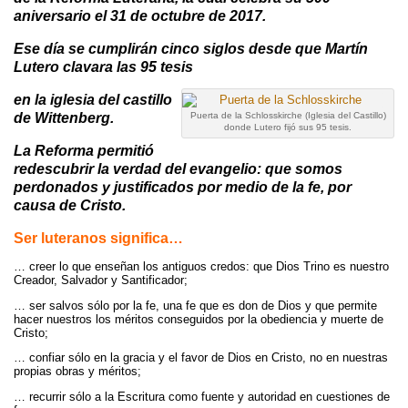
o
e
aniversario el 31 de octubre de 2017.
o
r
k
Ese día se cumplirán cinco siglos desde que Martín
Lutero clavara las 95 tesis
en la iglesia del castillo
de Wittenberg.
Puerta de la Schlosskirche (Iglesia del Castillo)
donde Lutero fijó sus 95 tesis.
La Reforma permitió
redescubrir la verdad del evangelio:
que somos
perdonados y justificados por medio de la fe, por
causa de Cristo
.
Ser luteranos significa…
… creer lo que enseñan los antiguos credos: que Dios Trino es nuestro
Creador, Salvador y Santificador;
… ser salvos sólo por la fe, una fe que es don de Dios y que permite
hacer nuestros los méritos conseguidos por la obediencia y muerte de
Cristo;
… confiar sólo en la gracia y el favor de Dios en Cristo, no en nuestras
propias obras y méritos;
… recurrir sólo a la Escritura como fuente y autoridad en cuestiones de