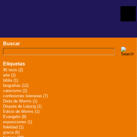
Buscar
Etiquetas
95 tesis (2)
arte (2)
biblia (1)
biografías (12)
catecismo (2)
confesiones luteranas (7)
Dieta de Worms (1)
Disputa de Leipzig (1)
Edicto de Worms (1)
Evangelio (8)
exposiciones (1)
fidelidad (1)
gracia (6)