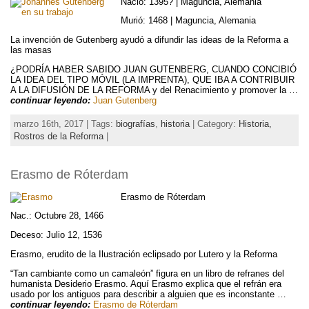
Nació: 1395? | Maguncia, Alemania
Murió: 1468 | Maguncia, Alemania
La invención de Gutenberg ayudó a difundir las ideas de la Reforma a
las masas
¿PODRÍA HABER SABIDO JUAN GUTENBERG, CUANDO CONCIBIÓ
LA IDEA DEL TIPO MÓVIL (LA IMPRENTA), QUE IBA A CONTRIBUIR
A LA DIFUSIÓN DE LA REFORMA y del Renacimiento y promover la …
continuar leyendo:
Juan Gutenberg
marzo 16th, 2017 | Tags:
biografías
,
historia
| Category:
Historia,
Rostros de la Reforma
|
Erasmo de Róterdam
Erasmo de Róterdam
Nac.: Octubre 28, 1466
Deceso: Julio 12, 1536
Erasmo, erudito de la Ilustración eclipsado por Lutero y la Reforma
“Tan cambiante como un camaleón” figura en un libro de refranes del
humanista Desiderio Erasmo. Aquí Erasmo explica que el refrán era
usado por los antiguos para describir a alguien que es inconstante …
continuar leyendo:
Erasmo de Róterdam