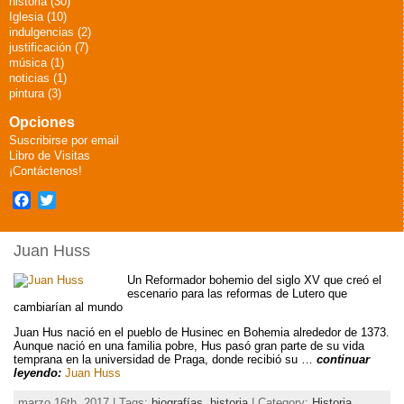
historia (30)
Iglesia (10)
indulgencias (2)
justificación (7)
música (1)
noticias (1)
pintura (3)
Opciones
Suscribirse por email
Libro de Visitas
¡Contáctenos!
Facebook
Twitter
Juan Huss
Un Reformador bohemio del siglo XV que creó el
escenario para las reformas de Lutero que
cambiarían al mundo
Juan Hus nació en el pueblo de Husinec en Bohemia alrededor de 1373.
Aunque nació en una familia pobre, Hus pasó gran parte de su vida
temprana en la universidad de Praga, donde recibió su …
continuar
leyendo:
Juan Huss
marzo 16th, 2017 | Tags:
biografías
,
historia
| Category:
Historia,