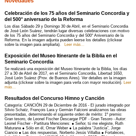
Novedades
Celebración de los 75 años del Seminario Concordia y
del 500° aniversario de la Reforma
Los días Sábado 29 y Domingo 30 de Abril, en el Seminario Concordia
de José León Suárez, tendrán lugar diversas celebraciones con motivo
de los 75 años del Seminario Concordia y del 500° Aniversario de la
Reforma. En la imagen adjunta pueden leerse los detalles (clickear
sobre la imagen para ampliarla).
Leer más...
Exposición del Museo Itinerante de la Biblia en el
Seminario Concordia
Se realizará una exposición del Museo Itinerante de la Biblia, los días
27 a 30 de Abril de 2017, en el Seminario Concordia, Libertad 1650,
José León Suárez (Prov. de Buenos Aires). Ver detalles en la imagen
adjunta (clickear sobre la imagen para verla con mayor resolución).
Leer
más...
Resultados del Concurso Himno y Canción
Categoría: CANCIÓN 29 de Diciembre de 2016 - El jurado integrado por
Silvio Schatz, François Lara y Germán Falcioni analizamos las obras
presentadas, determinando el siguiente orden de mérito: 1º premio:
Gran tesoro, de Leonel Fischer Descargar PDF - Gran Tesoro - Autor:
Leonel Fischer - Partitura Menciones: ● Señor, tú me elegiste, Ruth
Maturana ● Sólo en él, Omar Weber ● La palabra “Justicia”, Jorge
Ciancio ● Las dos respuestas, Norberto Jesús Villalba ● Fortaleces,