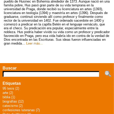
pueblo de Husinec en Bohemia alrededor de 1373. Aunque nació en una
familia pobre, Hus pasó gran parte de su vida temprana en la
universidad de Praga, donde recibió su licenciatura en artes (1393),
licenciatura en teología (1394) y maestría en artes (1396). Después de
graduarse, continuó sirviendo allí como profesor y finalmente como
rector de la universidad en 1402. Fue ordenado sacerdote en 1400 y
comenzó a predicar en la capilla Belén en el lenguaje vernáculo, que
era el checo. Su predicación era popular, especialmente entre la
nobleza. Hus podría haber vivido su vida como un profesor y predicador
favorecido en Praga, pero esa vida habría ido en contra de la verdad de
Dios encontrada en las Escrituras. Sus ideas fueron influenciadas en
gran medida…
Leer más...
Buscar
Etiquetas
95 tesis (2)
arte (2)
biblia (1)
biografías (12)
catecismo (2)
confesiones luteranas (7)