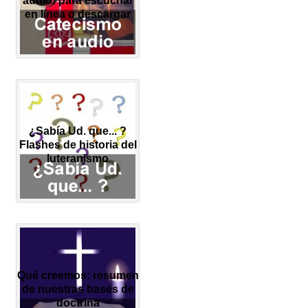
audio: para escuchar
en línea o descargar
¿Sabía Ud. que... ?
Flashes de historia del
luteranismo
Qué creemos: resumen
de nuestras bases de
doctrina