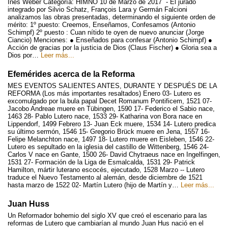
Inés Weber Categoría: HIMNO 10 de Marzo de 2017 - El jurado
integrado por Silvio Schatz, François Lara y Germán Falcioni
analizamos las obras presentadas, determinando el siguiente orden de
mérito: 1º puesto: Creemos, Enseñamos, Confesamos (Antonio
Schimpf) 2º puesto : Cuan nítido te oyen de nuevo anunciar (Jorge
Ciancio) Menciones: ● Enseñados para confesar (Antonio Schimpf) ●
Acción de gracias por la justicia de Dios (Claus Fischer) ● Gloria sea a
Dios por…
Leer más...
Efemérides acerca de la Reforma
MES EVENTOS SALIENTES ANTES, DURANTE Y DESPUÉS DE LA
REFORMA (Los más importantes resaltados) Enero 03- Lutero es
excomulgado por la bula papal Decet Romanum Pontificem, 1521 07-
Jacobo Andreae muere en Tübingen, 1590 17- Federico el Sabio nace,
1463 28- Pablo Lutero nace, 1533 29- Katharina von Bora nace en
Lippendorf, 1499 Febrero 13- Juan Eck muere, 1534 14- Lutero predica
su último sermón, 1546 15- Gregorio Brück muere en Jena, 1557 16-
Felipe Melanchton nace, 1497 18- Lutero muere en Eisleben, 1546 22-
Lutero es sepultado en la iglesia del castillo de Wittenberg, 1546 24-
Carlos V nace en Gante, 1500 26- David Chytraeus nace en Ingelfingen,
1531 27- Formación de la Liga de Esmalcalda, 1531 29- Patrick
Hamilton, mártir luterano escocés, ejecutado, 1528 Marzo -- Lutero
traduce el Nuevo Testamento al alemán, desde diciembre de 1521
hasta marzo de 1522 02- Martín Lutero (hijo de Martín y…
Leer más...
Juan Huss
Un Reformador bohemio del siglo XV que creó el escenario para las
reformas de Lutero que cambiarían al mundo Juan Hus nació en el