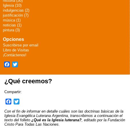
historia (30)
Iglesia (10)
indulgencias (2)
justificación (7)
música (1)
noticias (1)
pintura (3)
Opciones
Suscribirse por email
Libro de Visitas
¡Contáctenos!
Facebook
Twitter
¿Qué creemos?
Compartir:
F
T
a
w
Con el fin de informar en detalle cuáles son las doctrinas básicas de la
c
i
Iglesia Evangélica Luterana Argentina, transcribimos a continuación el
e
t
texto del folleto
¿Qué es la Iglesia luterana?
, editado por la Fundación
Cristo Para Todas Las Naciones.
b
t