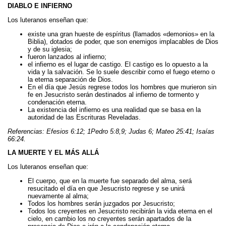
DIABLO E INFIERNO
Los luteranos enseñan que:
existe una gran hueste de espíritus (llamados «demonios» en la
Biblia), dotados de poder, que son enemigos implacables de Dios
y de su iglesia;
fueron lanzados al infierno;
el infierno es el lugar de castigo. El castigo es lo opuesto a la
vida y la salvación. Se lo suele describir como el fuego eterno o
la eterna separación de Dios.
En el día que Jesús regrese todos los hombres que murieron sin
fe en Jesucristo serán destinados al infierno de tormento y
condenación eterna.
La existencia del infierno es una realidad que se basa en la
autoridad de las Escrituras Reveladas.
Referencias: Efesios 6:12; 1Pedro 5:8,9; Judas 6; Mateo 25:41; Isaías
66:24.
LA MUERTE Y EL MÁS ALLÁ
Los luteranos enseñan que:
El cuerpo, que en la muerte fue separado del alma, será
resucitado el día en que Jesucristo regrese y se unirá
nuevamente al alma;
Todos los hombres serán juzgados por Jesucristo;
Todos los creyentes en Jesucristo recibirán la vida eterna en el
cielo, en cambio los no creyentes serán apartados de la