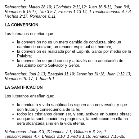
Referencias: Mateo 28:19; 1Corintios 2:11,12; Juan 16:8-11, Juan 3:8;
Romanos 8:15-17; Tito 3:5-7; Efesios 1:13-14; 1 Tesalonicenses 4:7-8;
Hechos 2:17; Romanos 8:11.
LA CONVERSION
Los luteranos enseñan que:
la conversión no es un mero cambio de conducta, sino un
cambio de corazón, un renacer espiritual del hombre;
la conversión es realizada por el Espíritu Santo por medio de la
Palabra;
la conversión se produce en y a través de la aceptación de
Jesucristo como Salvador y Señor.
Referencias: Joel 2:13; Ezequiel 11:19; Jeremías 31:18; Juan 1:12,13;
Romanos 10:17; 1 Juan 5:1.
LA SANTIFICACION
Los luteranos enseñan que:
la conducta y vida santificadas siguen a la conversión, y que
son frutos y consecuencia de la fe;
todos los cristianos deben ser, y son, activos en buenas obras;
aunque la santificación es progresiva, la perfección en ella no
será alcanzada sino en la vida eterna.
Referencias: Juan 3:3; 2Corintios 7:1; Gálatas 5:6, 25; 1
Tesalonicenses 4:7; Efesios 2:10; 1 Pedro 1:15; Romanos 7:15-25;