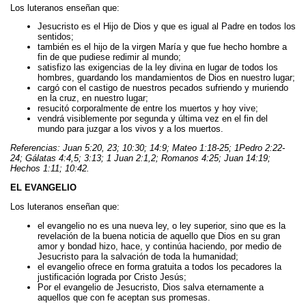
Los luteranos enseñan que:
Jesucristo es el Hijo de Dios y que es igual al Padre en todos los
sentidos;
también es el hijo de la virgen María y que fue hecho hombre a
fin de que pudiese redimir al mundo;
satisfizo las exigencias de la ley divina en lugar de todos los
hombres, guardando los mandamientos de Dios en nuestro lugar;
cargó con el castigo de nuestros pecados sufriendo y muriendo
en la cruz, en nuestro lugar;
resucitó corporalmente de entre los muertos y hoy vive;
vendrá visiblemente por segunda y última vez en el fin del
mundo para juzgar a los vivos y a los muertos.
Referencias: Juan 5:20, 23; 10:30; 14:9; Mateo 1:18-25; 1Pedro 2:22-
24; Gálatas 4:4,5; 3:13; 1 Juan 2:1,2; Romanos 4:25; Juan 14:19;
Hechos 1:11; 10:42.
EL EVANGELIO
Los luteranos enseñan que:
el evangelio no es una nueva ley, o ley superior, sino que es la
revelación de la buena noticia de aquello que Dios en su gran
amor y bondad hizo, hace, y continúa haciendo, por medio de
Jesucristo para la salvación de toda la humanidad;
el evangelio ofrece en forma gratuita a todos los pecadores la
justificación lograda por Cristo Jesús;
Por el evangelio de Jesucristo, Dios salva eternamente a
aquellos que con fe aceptan sus promesas.