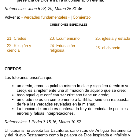
presencia de Dios e irán a la condenación eterna.
Referencias: Juan 5:28, 29; Mateo 25:31-46.
Volver a:
«Verdades fundamentales»
|
Comienzo
CUESTIONES ESPECIALES
21. Credos
23. Ecumenismo
25. iglesia y estado
22. Religión y
24. Educación
26. el divorcio
ciencia
religiosa
CREDOS
Los luteranos enseñan que:
un credo, como la palabra misma lo dice y significa (credo = yo
creo), es simplemente una afirmación de aquello que se cree;
todo aquel que confiesa ser cristiano tiene un credo;
un credo no es un complemento a la Biblia; sino una respuesta
de fe a las verdades reveladas en la misma;
La función del credo es confesar la fe y defenderla de posibles
errores y falsas interpretaciones.
Referencias: 1 Pedro 3:15,16; Mateo 10:32
El luteranismo acepta las Escrituras canónicas del Antiguo Testamento
y del Nuevo Testamento como la palabra de Dios inspirada e infalible y