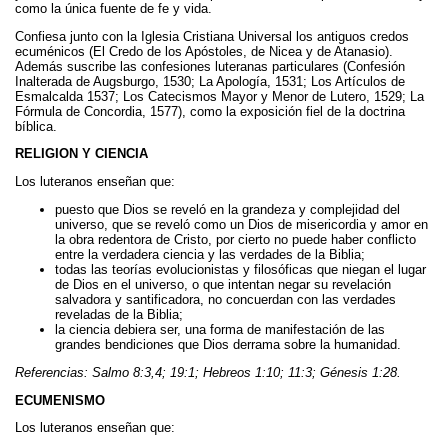
como la única fuente de fe y vida.
Confiesa junto con la Iglesia Cristiana Universal los antiguos credos
ecuménicos (El Credo de los Apóstoles, de Nicea y de Atanasio).
Además suscribe las confesiones luteranas particulares (Confesión
Inalterada de Augsburgo, 1530; La Apología, 1531; Los Artículos de
Esmalcalda 1537; Los Catecismos Mayor y Menor de Lutero, 1529; La
Fórmula de Concordia, 1577), como la exposición fiel de la doctrina
bíblica.
RELIGION Y CIENCIA
Los luteranos enseñan que:
puesto que Dios se reveló en la grandeza y complejidad del
universo, que se reveló como un Dios de misericordia y amor en
la obra redentora de Cristo, por cierto no puede haber conflicto
entre la verdadera ciencia y las verdades de la Biblia;
todas las teorías evolucionistas y filosóficas que niegan el lugar
de Dios en el universo, o que intentan negar su revelación
salvadora y santificadora, no concuerdan con las verdades
reveladas de la Biblia;
la ciencia debiera ser, una forma de manifestación de las
grandes bendiciones que Dios derrama sobre la humanidad.
Referencias: Salmo 8:3,4; 19:1; Hebreos 1:10; 11:3; Génesis 1:28.
ECUMENISMO
Los luteranos enseñan que: