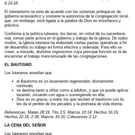
6:14-18.
El luteranismo no esta de acuerdo con los sistemas jerárquicos de
gobierno eclesiástico y sostiene la autonomía de la congregación local,
que, sin embargo, está ligada a la palabra de Dios en enseñanza y
práctica.
Conforme a la política luterana, los laicos, en virtud de su sacerdocio
real, toman parte activa en el gobierno y trabajo de la iglesia. De todos
modos, la Iglesia luterana ha elaborado ciertas pautas operativas a fin
de desarrollar su trabajo en forma efectiva y ordenada. Para ello se
crean, a menudo, distintos organismos cuya principal función es la de
encaminar el trabajo mancomunado de las congregaciones.
EL BAUTISMO
Los luteranos enseñan que:
el Bautismo es un lavamiento regenerador, divinamente
instituido;
se destina tanto a niños como a adultos, y que se puede aplicar
lavando, rociando con agua o sumergiendo en ella;
Dios en su gracia, a todos los que reciben el bautismo con fe,
les da el perdón de los pecados y la promesa de vida eterna.
Referencias: Mateo 28:19; Tito 3:5; Marcos 10:14; Hechos 16:15;
Hechos 22:16; 2:38; Marcos 16:16; Colosenses 2:12.
LA CENA DEL SEÑOR
Los luteranos enseñan que: