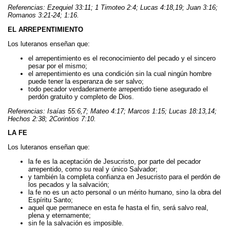
Referencias: Ezequiel 33:11; 1 Timoteo 2:4; Lucas 4:18,19; Juan 3:16;
Romanos 3:21-24; 1:16.
EL ARREPENTIMIENTO
Los luteranos enseñan que:
el arrepentimiento es el reconocimiento del pecado y el sincero
pesar por el mismo;
el arrepentimiento es una condición sin la cual ningún hombre
puede tener la esperanza de ser salvo;
todo pecador verdaderamente arrepentido tiene asegurado el
perdón gratuito y completo de Dios.
Referencias: Isaías 55:6,7; Mateo 4:17; Marcos 1:15; Lucas 18:13,14;
Hechos 2:38; 2Corintios 7:10.
LA FE
Los luteranos enseñan que:
la fe es la aceptación de Jesucristo, por parte del pecador
arrepentido, como su real y único Salvador;
y también la completa confianza en Jesucristo para el perdón de
los pecados y la salvación;
la fe no es un acto personal o un mérito humano, sino la obra del
Espíritu Santo;
aquel que permanece en esta fe hasta el fin, será salvo real,
plena y eternamente;
sin fe la salvación es imposible.