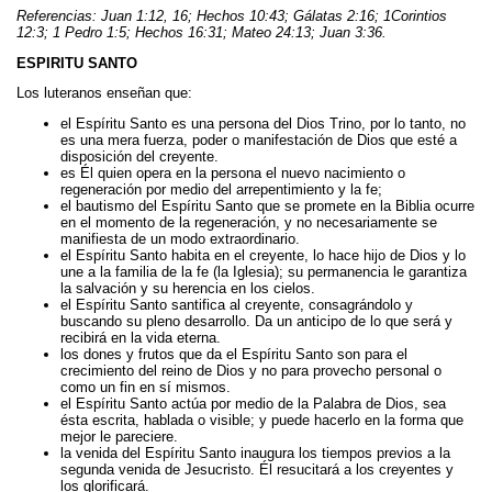
Referencias: Juan 1:12, 16; Hechos 10:43; Gálatas 2:16; 1Corintios
12:3; 1 Pedro 1:5; Hechos 16:31; Mateo 24:13; Juan 3:36.
ESPIRITU SANTO
Los luteranos enseñan que:
el Espíritu Santo es una persona del Dios Trino, por lo tanto, no
es una mera fuerza, poder o manifestación de Dios que esté a
disposición del creyente.
es Él quien opera en la persona el nuevo nacimiento o
regeneración por medio del arrepentimiento y la fe;
el bautismo del Espíritu Santo que se promete en la Biblia ocurre
en el momento de la regeneración, y no necesariamente se
manifiesta de un modo extraordinario.
el Espíritu Santo habita en el creyente, lo hace hijo de Dios y lo
une a la familia de la fe (la Iglesia); su permanencia le garantiza
la salvación y su herencia en los cielos.
el Espíritu Santo santifica al creyente, consagrándolo y
buscando su pleno desarrollo. Da un anticipo de lo que será y
recibirá en la vida eterna.
los dones y frutos que da el Espíritu Santo son para el
crecimiento del reino de Dios y no para provecho personal o
como un fin en sí mismos.
el Espíritu Santo actúa por medio de la Palabra de Dios, sea
ésta escrita, hablada o visible; y puede hacerlo en la forma que
mejor le pareciere.
la venida del Espíritu Santo inaugura los tiempos previos a la
segunda venida de Jesucristo. Él resucitará a los creyentes y
los glorificará.