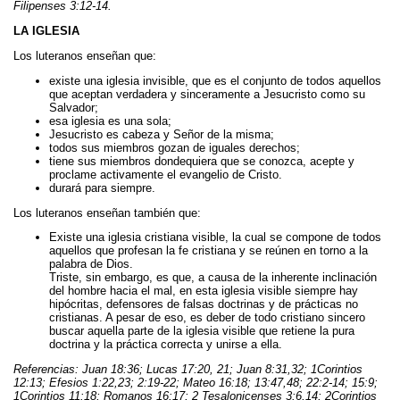
Filipenses 3:12-14.
LA IGLESIA
Los luteranos enseñan que:
existe una iglesia invisible, que es el conjunto de todos aquellos
que aceptan verdadera y sinceramente a Jesucristo como su
Salvador;
esa iglesia es una sola;
Jesucristo es cabeza y Señor de la misma;
todos sus miembros gozan de iguales derechos;
tiene sus miembros dondequiera que se conozca, acepte y
proclame activamente el evangelio de Cristo.
durará para siempre.
Los luteranos enseñan también que:
Existe una iglesia cristiana visible, la cual se compone de todos
aquellos que profesan la fe cristiana y se reúnen en torno a la
palabra de Dios.
Triste, sin embargo, es que, a causa de la inherente inclinación
del hombre hacia el mal, en esta iglesia visible siempre hay
hipócritas, defensores de falsas doctrinas y de prácticas no
cristianas. A pesar de eso, es deber de todo cristiano sincero
buscar aquella parte de la iglesia visible que retiene la pura
doctrina y la práctica correcta y unirse a ella.
Referencias: Juan 18:36; Lucas 17:20, 21; Juan 8:31,32; 1Corintios
12:13; Efesios 1:22,23; 2:19-22; Mateo 16:18; 13:47,48; 22:2-14; 15:9;
1Corintios 11:18; Romanos 16:17; 2 Tesalonicenses 3:6,14; 2Corintios