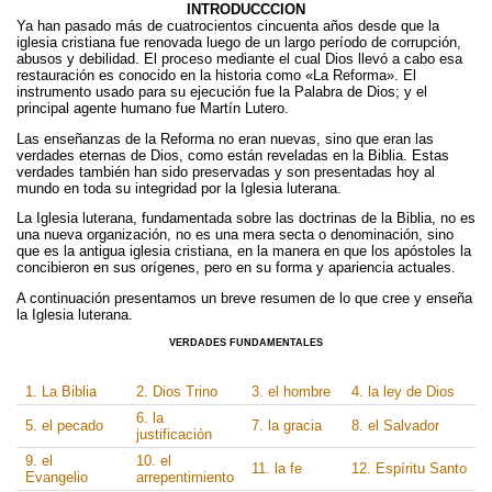
o
e
INTRODUCCCION
o
r
Ya han pasado más de cuatrocientos cincuenta años desde que la
iglesia cristiana fue renovada luego de un largo período de corrupción,
k
abusos y debilidad. El proceso mediante el cual Dios llevó a cabo esa
restauración es conocido en la historia como «La Reforma». El
instrumento usado para su ejecución fue la Palabra de Dios; y el
principal agente humano fue Martín Lutero.
Las enseñanzas de la Reforma no eran nuevas, sino que eran las
verdades eternas de Dios, como están reveladas en la Biblia. Estas
verdades también han sido preservadas y son presentadas hoy al
mundo en toda su integridad por la Iglesia luterana.
La Iglesia luterana, fundamentada sobre las doctrinas de la Biblia, no es
una nueva organización, no es una mera secta o denominación, sino
que es la antigua iglesia cristiana, en la manera en que los apóstoles la
concibieron en sus orígenes, pero en su forma y apariencia actuales.
A continuación presentamos un breve resumen de lo que cree y enseña
la Iglesia luterana.
VERDADES FUNDAMENTALES
1. La Biblia
2. Dios Trino
3. el hombre
4. la ley de Dios
6. la
5. el pecado
7. la gracia
8. el Salvador
justificación
9. el
10. el
11. la fe
12. Espíritu Santo
Evangelio
arrepentimiento