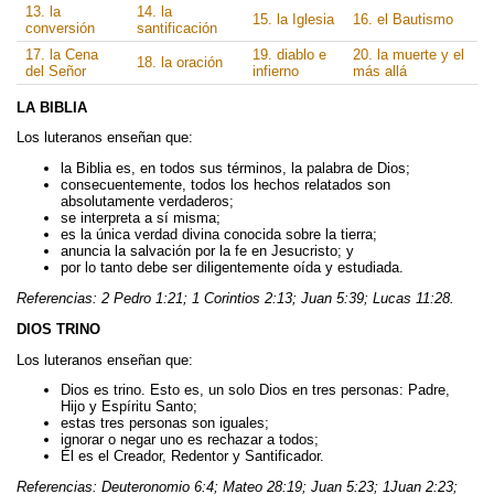
13. la
14. la
15. la Iglesia
16. el Bautismo
conversión
santificación
17. la Cena
19. diablo e
20. la muerte y el
18. la oración
del Señor
infierno
más allá
LA BIBLIA
Los luteranos enseñan que:
la Biblia es, en todos sus términos, la palabra de Dios;
consecuentemente, todos los hechos relatados son
absolutamente verdaderos;
se interpreta a sí misma;
es la única verdad divina conocida sobre la tierra;
anuncia la salvación por la fe en Jesucristo; y
por lo tanto debe ser diligentemente oída y estudiada.
Referencias: 2 Pedro 1:21; 1 Corintios 2:13; Juan 5:39; Lucas 11:28.
DIOS TRINO
Los luteranos enseñan que:
Dios es trino. Esto es, un solo Dios en tres personas: Padre,
Hijo y Espíritu Santo;
estas tres personas son iguales;
ignorar o negar uno es rechazar a todos;
Él es el Creador, Redentor y Santificador.
Referencias: Deuteronomio 6:4; Mateo 28:19; Juan 5:23; 1Juan 2:23;