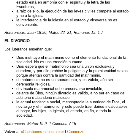
estado está en armonía con el espíritu y la letra de las
Escrituras;
a raíz de ello, la ejecución de las leyes civiles compete al estado
y no a la iglesia;
la interferencia de la iglesia en el estado y viceversa no es
conveniente.
Referencias: Juan 18:36; Mateo 22: 21; Romanos 13: 1-7
EL DIVORCIO
Los luteranos enseñan que:
Dios instituyó el matrimonio como el elemento fundacional de la
sociedad. No es una creación humana.
Dios espera que el matrimonio sea una unión exclusiva y
duradera, y por ello prohibe la poligamia y la promiscuidad sexual
porque atentan contra la santidad del matrimonio.
el matrimonio no es un sacramento, y es válido, aún sin
ceremonia religiosa.
el vínculo matrimonial debe preservarse inviolable;
delante de Dios, ningún divorcio es válido, a no ser en caso de
adulterio o abandono malicioso;
la actual tendencia social, menosprecia la autoridad de Dios, el
noviazgo y el matrimonio, y sólo puede traer daños incalculables
al hogar, los hijos, la iglesia, el estado, en fin, a toda la
sociedad.
Referencias: Mateo 19:9; 1 Corintios 7:15
Volver a:
«Cuestiones especiales»
|
Comienzo