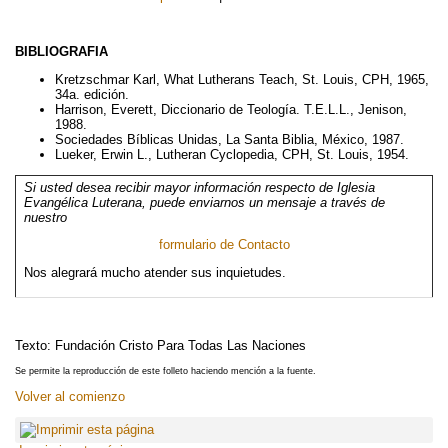
BIBLIOGRAFIA
Kretzschmar Karl, What Lutherans Teach, St. Louis, CPH, 1965,
34a. edición.
Harrison, Everett, Diccionario de Teología. T.E.L.L., Jenison,
1988.
Sociedades Bíblicas Unidas, La Santa Biblia, México, 1987.
Lueker, Erwin L., Lutheran Cyclopedia, CPH, St. Louis, 1954.
Si usted desea recibir mayor información respecto de Iglesia
Evangélica Luterana, puede enviarnos un mensaje a través de
nuestro
formulario de Contacto
Nos alegrará mucho atender sus inquietudes.
Texto: Fundación Cristo Para Todas Las Naciones
Se permite la reproducción de este folleto haciendo mención a la fuente.
Volver al comienzo