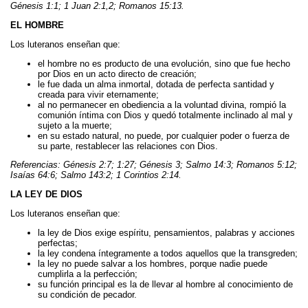
Génesis 1:1; 1 Juan 2:1,2; Romanos 15:13.
EL HOMBRE
Los luteranos enseñan que:
el hombre no es producto de una evolución, sino que fue hecho
por Dios en un acto directo de creación;
le fue dada un alma inmortal, dotada de perfecta santidad y
creada para vivir eternamente;
al no permanecer en obediencia a la voluntad divina, rompió la
comunión íntima con Dios y quedó totalmente inclinado al mal y
sujeto a la muerte;
en su estado natural, no puede, por cualquier poder o fuerza de
su parte, restablecer las relaciones con Dios.
Referencias: Génesis 2:7; 1:27; Génesis 3; Salmo 14:3; Romanos 5:12;
Isaías 64:6; Salmo 143:2; 1 Corintios 2:14.
LA LEY DE DIOS
Los luteranos enseñan que:
la ley de Dios exige espíritu, pensamientos, palabras y acciones
perfectas;
la ley condena íntegramente a todos aquellos que la transgreden;
la ley no puede salvar a los hombres, porque nadie puede
cumplirla a la perfección;
su función principal es la de llevar al hombre al conocimiento de
su condición de pecador.