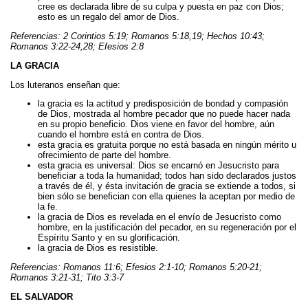
cree es declarada libre de su culpa y puesta en paz con Dios;
esto es un regalo del amor de Dios.
Referencias: 2 Corintios 5:19; Romanos 5:18,19; Hechos 10:43;
Romanos 3:22-24,28; Efesios 2:8
LA GRACIA
Los luteranos enseñan que:
la gracia es la actitud y predisposición de bondad y compasión
de Dios, mostrada al hombre pecador que no puede hacer nada
en su propio beneficio. Dios viene en favor del hombre, aún
cuando el hombre está en contra de Dios.
esta gracia es gratuita porque no está basada en ningún mérito u
ofrecimiento de parte del hombre.
esta gracia es universal: Dios se encarnó en Jesucristo para
beneficiar a toda la humanidad; todos han sido declarados justos
a través de él, y ésta invitación de gracia se extiende a todos, si
bien sólo se benefician con ella quienes la aceptan por medio de
la fe.
la gracia de Dios es revelada en el envío de Jesucristo como
hombre, en la justificación del pecador, en su regeneración por el
Espíritu Santo y en su glorificación.
la gracia de Dios es resistible.
Referencias: Romanos 11:6; Efesios 2:1-10; Romanos 5:20-21;
Romanos 3:21-31; Tito 3:3-7
EL SALVADOR