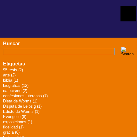
Buscar
Etiquetas
95 tesis (2)
arte (2)
biblia (1)
biografías (12)
catecismo (2)
confesiones luteranas (7)
Dieta de Worms (1)
Disputa de Leipzig (1)
Edicto de Worms (1)
Evangelio (8)
exposiciones (1)
fidelidad (1)
gracia (6)