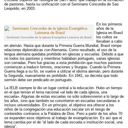
de pastores, hasta su unificación con el Seminario Concordia de Sao
Leopoldo, en 2003.
En los primeros
años de la
Iglesia en Brasil
los cultos se
Seminario Concordia de la Iglesia Evangélica Luterana de Brasil
llevaban a cabo
en alemán. Hasta que durante la Primera Guerra Mundial, Brasil rompe
relaciones diplomáticas con Alemania. Como resultado, el uso de la
lengua alemana quedaba prohibido en iglesias y escuelas. Debido a que
no todos los pastores y miembros hablaban portugués, varias iglesias
son cerradas. Pero fue gracias a esta prohibición que muchos pastores
comienzan a traducir himnos, oraciones y liturgias. Cuando la Primera
Guerra llega a su fin, se vuelve a utilizar el idioma alemán, pero durante
la Segunda, nuevamente es prohibido. En 1941, se decreta que todo
sermón debe ser predicado en portugués.
La IELB siempre le dio un lugar central a la educación. Hubo un tiempo
en el que tenían el lema nacional «al lado de cada iglesia, una
escuela». Algunas de estas escuelas no sólo sobrevivieron a lo largo de
los años, sino que también se convirtieron en escuelas secundarias e
incluso universidades. En un principio, el objetivo era ofrecer a los
niños de la congregación una educación secular sin el riesgo de
contenidos contrarios a la Palabra de Dios. Pero a partir de los años 70
se expanden esos objetivos al trabajo de evangelización. Es así que el
lema cambia por el de “al lado de cada escuela o institución social, una
iglesia”.