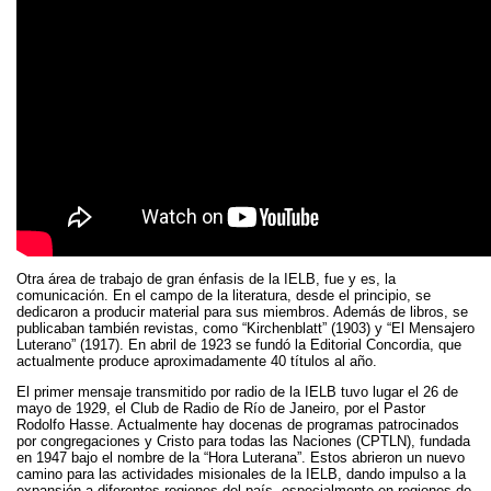
Otra área de trabajo de gran énfasis de la IELB, fue y es, la
comunicación. En el campo de la literatura, desde el principio, se
dedicaron a producir material para sus miembros. Además de libros, se
publicaban también revistas, como “Kirchenblatt” (1903) y “El Mensajero
Luterano” (1917). En abril de 1923 se fundó la Editorial Concordia, que
actualmente produce aproximadamente 40 títulos al año.
El primer mensaje transmitido por radio de la IELB tuvo lugar el 26 de
mayo de 1929, el Club de Radio de Río de Janeiro, por el Pastor
Rodolfo Hasse. Actualmente hay docenas de programas patrocinados
por congregaciones y Cristo para todas las Naciones (CPTLN), fundada
en 1947 bajo el nombre de la “Hora Luterana”. Estos abrieron un nuevo
camino para las actividades misionales de la IELB, dando impulso a la
expansión a diferentes regiones del país, especialmente en regiones de