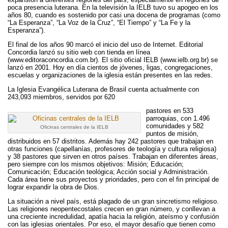
poca presencia luterana. En la televisión la IELB tuvo su apogeo en los
años 80, cuando es sostenido por casi una docena de programas (como
“La Esperanza”, “La Voz de la Cruz”, “El Tiempo” y “La Fe y la
Esperanza”).
El final de los años 90 marcó el inicio del uso de Internet. Editorial
Concordia lanzó su sitio web con tienda en línea
(www.editoraconcordia.com.br). El sitio oficial IELB (www.ielb.org.br) se
lanzó en 2001. Hoy en día cientos de jóvenes, ligas, congregaciones,
escuelas y organizaciones de la iglesia están presentes en las redes.
La Iglesia Evangélica Luterana de Brasil cuenta actualmente con
243,093 miembros, servidos por 620
pastores en 533
parroquias, con 1.496
comunidades y 582
Oficinas centrales de la IELB
puntos de misión,
distribuidos en 57 distritos. Además hay 242 pastores que trabajan en
otras funciones (capellanías, profesores de teología y cultura religiosa)
y 38 pastores que sirven en otros países. Trabajan en diferentes áreas,
pero siempre con los mismos objetivos: Misión; Educación;
Comunicación; Educación teológica; Acción social y Administración.
Cada área tiene sus proyectos y prioridades, pero con el fin principal de
lograr expandir la obra de Dios.
La situación a nivel país, está plagado de un gran sincretismo religioso.
Las religiones neopentecostales crecen en gran número, y conllevan a
una creciente incredulidad, apatía hacia la religión, ateísmo y confusión
con las iglesias orientales. Por eso, el mayor desafío que tienen como