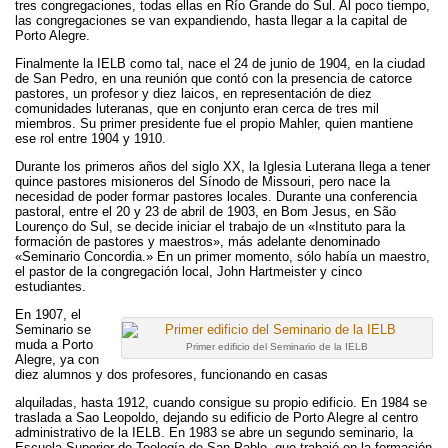
tres congregaciones, todas ellas en Río Grande do Sul. Al poco tiempo,
las congregaciones se van expandiendo, hasta llegar a la capital de
Porto Alegre.
Finalmente la IELB como tal, nace el 24 de junio de 1904, en la ciudad
de San Pedro, en una reunión que contó con la presencia de catorce
pastores, un profesor y diez laicos, en representación de diez
comunidades luteranas, que en conjunto eran cerca de tres mil
miembros. Su primer presidente fue el propio Mahler, quien mantiene
ese rol entre 1904 y 1910.
Durante los primeros años del siglo XX, la Iglesia Luterana llega a tener
quince pastores misioneros del Sínodo de Missouri, pero nace la
necesidad de poder formar pastores locales. Durante una conferencia
pastoral, entre el 20 y 23 de abril de 1903, en Bom Jesus, en São
Lourenço do Sul, se decide iniciar el trabajo de un «Instituto para la
formación de pastores y maestros», más adelante denominado
«Seminario Concordia.» En un primer momento, sólo había un maestro,
el pastor de la congregación local, John Hartmeister y cinco
estudiantes.
En 1907, el
Seminario se
muda a Porto
Primer edificio del Seminario de la IELB
Alegre, ya con
diez alumnos y dos profesores, funcionando en casas
alquiladas, hasta 1912, cuando consigue su propio edificio. En 1984 se
traslada a Sao Leopoldo, dejando su edificio de Porto Alegre al centro
administrativo de la IELB. En 1983 se abre un segundo seminario, la
Escuela Superior de Teología de San Pablo, que trabajó en la formación