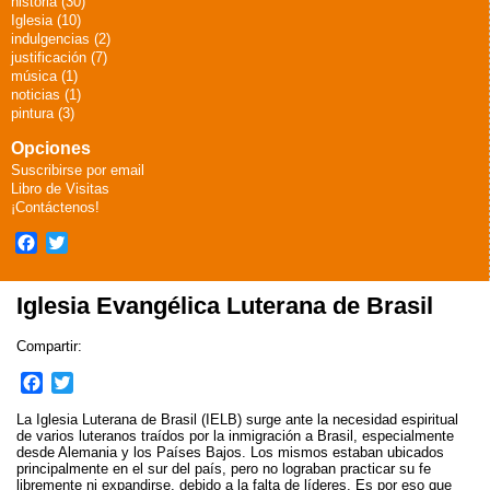
historia (30)
Iglesia (10)
indulgencias (2)
justificación (7)
música (1)
noticias (1)
pintura (3)
Opciones
Suscribirse por email
Libro de Visitas
¡Contáctenos!
Facebook
Twitter
Iglesia Evangélica Luterana de Brasil
Compartir:
F
T
a
w
La Iglesia Luterana de Brasil (IELB) surge ante la necesidad espiritual
c
i
de varios luteranos traídos por la inmigración a Brasil, especialmente
e
t
desde Alemania y los Países Bajos. Los mismos estaban ubicados
principalmente en el sur del país, pero no lograban practicar su fe
b
t
libremente ni expandirse, debido a la falta de líderes. Es por eso que