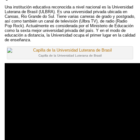
Una institución educativa reconocida a nivel nacional es la Universidad
Luterana de Brasil (ULBRA). Es una universidad privada ubicada en
Canoas, Rio Grande do Sul. Tiene varias carreras de grado y postgrado,
así como también un canal de televisión (Ulbra TV), de radio (Radio
Pop Rock). Actualmente es considerada por el Ministerio de Educación
como la sexta mejor universidad privada del país. Y en el modo de
educación a distancia, la Universidad ocupa el primer lugar en la calidad
de enseñanza.
Capilla de la Universidad Luterana de Brasil