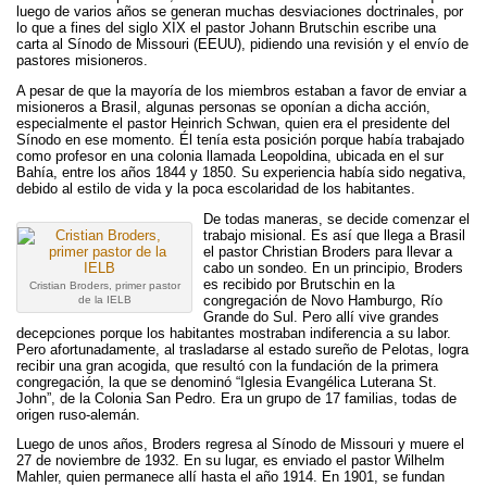
o
e
luego de varios años se generan muchas desviaciones doctrinales, por
o
r
lo que a fines del siglo XIX el pastor Johann Brutschin escribe una
carta al Sínodo de Missouri (EEUU), pidiendo una revisión y el envío de
k
pastores misioneros.
A pesar de que la mayoría de los miembros estaban a favor de enviar a
misioneros a Brasil, algunas personas se oponían a dicha acción,
especialmente el pastor Heinrich Schwan, quien era el presidente del
Sínodo en ese momento. Él tenía esta posición porque había trabajado
como profesor en una colonia llamada Leopoldina, ubicada en el sur
Bahía, entre los años 1844 y 1850. Su experiencia había sido negativa,
debido al estilo de vida y la poca escolaridad de los habitantes.
De todas maneras, se decide comenzar el
trabajo misional. Es así que llega a Brasil
el pastor Christian Broders para llevar a
cabo un sondeo. En un principio, Broders
es recibido por Brutschin en la
Cristian Broders, primer pastor
congregación de Novo Hamburgo, Río
de la IELB
Grande do Sul. Pero allí vive grandes
decepciones porque los habitantes mostraban indiferencia a su labor.
Pero afortunadamente, al trasladarse al estado sureño de Pelotas, logra
recibir una gran acogida, que resultó con la fundación de la primera
congregación, la que se denominó “Iglesia Evangélica Luterana St.
John”, de la Colonia San Pedro. Era un grupo de 17 familias, todas de
origen ruso-alemán.
Luego de unos años, Broders regresa al Sínodo de Missouri y muere el
27 de noviembre de 1932. En su lugar, es enviado el pastor Wilhelm
Mahler, quien permanece allí hasta el año 1914. En 1901, se fundan