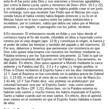
esta fe él fue justo ante Dios y sus oraciones y limosnas agradables
(así como la llama Lucas «justo y temeroso de Dios» (Hch. 10:2 y 22);
y sin tal palabra y escuchar previos no habría podido creer ni ser justo.
Sin embargo, tuvo que revelarle San Pedro que el Mesías (en cuya
venida futura él había creído) había llegado entonces y su fe en el
Mesías futuro no lo tuvo cautivo entre los judíos endurecidos e
incrédulos; por lo contrario, sabía que debía ser salvo por el Mesías
presente, y no negarlo, ni perseguirlo con los judíos, etcétera.
9 En resumen: El entusiasmo reside en Adán y sus hijos desde el
comienzo hasta el fin del mundo, infundido en ellos e inyectado como
veneno por el viejo dragón (apo. 12:9) y constituye el origen, la fuerza y
el poder de todas las herejías y también del papado y del islamismo. 10
Por eso, debemos y tenemos que perseverar con insistencia en que
Dios sólo quiere relacionarse con nosotros los hombres mediante su
Palabra externa y por los Sacramentos únicamente. 11 Todo lo que se
diga jactanciosamente del Espíritu sin tal Palabra y Sacramentos, es
del diablo. En efecto, Dios quiso aparecer a Moisés mediante la zarza
ardiente y la Palabra oral (Ex. 3:2 y 4 y sgtes.) y ningún profeta, ni
Elías ni Eliseo recibieron el Espíritu fuera o sin los diez mandamientos.
12 Y Juan el Bautista no fue concebido sin la palabra previa de Gabriel
(Lc. 1:13-20), ni saltó en el seno de su madre sin la voz de María (Lc.
1:41-44). 13 Y San Pedro dice: «los profetas no profetizaron ‘por
voluntad humana’ sino por ‘el Espíritu Santo’, mas como santos
hombres de Dios» (2P. 1:21). Ahora bien, sin la Palabra externa no
habrían sido santos y mucho menos los habría impulsado el Espíritu
Santo a hablar cuando aún no eran santos. En efecto, dice el apóstol,
eran santos en el momento en que el Espíritu Santo hablaba a través
de ellos.