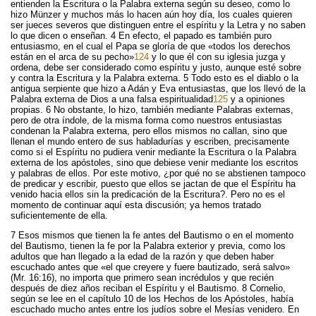
entienden la Escritura o la Palabra externa según su deseo, como lo
hizo Münzer y muchos más lo hacen aún hoy día, los cuales quieren
ser jueces severos que distinguen entre el espíritu y la Letra y no saben
lo que dicen o enseñan. 4 En efecto, el papado es también puro
entusiasmo, en el cual el Papa se gloría de que «todos los derechos
están en el arca de su pecho»
124
y lo que él con su iglesia juzga y
ordena, debe ser considerado como espíritu y justo, aunque esté sobre
y contra la Escritura y la Palabra externa. 5 Todo esto es el diablo o la
antigua serpiente que hizo a Adán y Eva entusiastas, que los llevó de la
Palabra externa de Dios a una falsa espiritualidad
125
y a opiniones
propias. 6 No obstante, lo hizo, también mediante Palabras externas,
pero de otra índole, de la misma forma como nuestros entusiastas
condenan la Palabra externa, pero ellos mismos no callan, sino que
llenan el mundo entero de sus habladurías y escriben, precisamente
como si el Espíritu no pudiera venir mediante la Escritura o la Palabra
externa de los apóstoles, sino que debiese venir mediante los escritos
y palabras de ellos. Por este motivo, ¿por qué no se abstienen tampoco
de predicar y escribir, puesto que ellos se jactan de que el Espíritu ha
venido hacia ellos sin la predicación de la Escritura?. Pero no es el
momento de continuar aquí esta discusión; ya hemos tratado
suficientemente de ella.
7 Esos mismos que tienen la fe antes del Bautismo o en el momento
del Bautismo, tienen la fe por la Palabra exterior y previa, como los
adultos que han llegado a la edad de la razón y que deben haber
escuchado antes que «el que creyere y fuere bautizado, será salvo»
(Mr. 16:16), no importa que primero sean incrédulos y que recién
después de diez años reciban el Espíritu y el Bautismo. 8 Cornelio,
según se lee en el capítulo 10 de los Hechos de los Apóstoles, había
escuchado mucho antes entre los judíos sobre el Mesías venidero. En