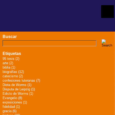
Buscar
Etiquetas
95 tesis (2)
arte (2)
biblia (1)
biografías (12)
catecismo (2)
confesiones luteranas (7)
Dieta de Worms (1)
Disputa de Leipzig (1)
Edicto de Worms (1)
Evangelio (8)
exposiciones (1)
fidelidad (1)
gracia (6)