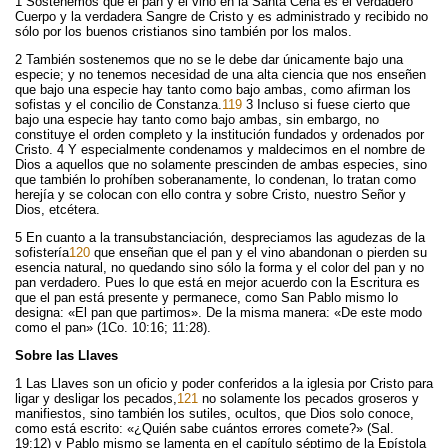
1 Sostenemos que el pan y el vino en la Santa Cena es el verdadero
Cuerpo y la verdadera Sangre de Cristo y es administrado y recibido no
sólo por los buenos cristianos sino también por los malos.
2 También sostenemos que no se le debe dar únicamente bajo una
especie; y no tenemos necesidad de una alta ciencia que nos enseñen
que bajo una especie hay tanto como bajo ambas, como afirman los
sofistas y el concilio de Constanza.
119
3 Incluso si fuese cierto que
bajo una especie hay tanto como bajo ambas, sin embargo, no
constituye el orden completo y la institución fundados y ordenados por
Cristo. 4 Y especialmente condenamos y maldecimos en el nombre de
Dios a aquellos que no solamente prescinden de ambas especies, sino
que también lo prohíben soberanamente, lo condenan, lo tratan como
herejía y se colocan con ello contra y sobre Cristo, nuestro Señor y
Dios, etcétera.
5 En cuanto a la transubstanciación, despreciamos las agudezas de la
sofistería
120
que enseñan que el pan y el vino abandonan o pierden su
esencia natural, no quedando sino sólo la forma y el color del pan y no
pan verdadero. Pues lo que está en mejor acuerdo con la Escritura es
que el pan está presente y permanece, como San Pablo mismo lo
designa: «El pan que partimos». De la misma manera: «De este modo
como el pan» (1Co. 10:16; 11:28).
Sobre las Llaves
1 Las Llaves son un oficio y poder conferidos a la iglesia por Cristo para
ligar y desligar los pecados,
121
no solamente los pecados groseros y
manifiestos, sino también los sutiles, ocultos, que Dios solo conoce,
como está escrito: «¿Quién sabe cuántos errores comete?» (Sal.
19:12) y Pablo mismo se lamenta en el capítulo séptimo de la Epístola