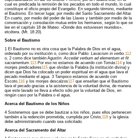
o
t
cual es predicada la remisión de los pecados en todo el mundo, lo cual
constituye el oficio propio del Evangelio. En segundo término, mediante
o
e
el Bautismo. En tercer lugar, por medio del Santo Sacramento del Altar.
k
r
En cuarto, por medio del poder de las Llaves y también por medio de la
conversación y consolación mutua entre los hermanos, según lo que se
lee en el capítulo 18 de Mateo: «Donde dos estuviesen reunidos»,
etcétera. (Mt. 18:20).
Sobre el Bautismo
1 El Bautismo no es otra cosa que la Palabra de Dios en el agua,
ordenado por su institución o, como dice Pablo:
Lavacrum in verbo
.
112
o, 2 como dice también Agustín:
Accedat verbum ad elementum et fit
sacramentum
.
113
Por eso no estamos de acuerdo con Tomás
114
y los
monjes predicadores
115
que olvidan la Palabra (la institución divina) y
dicen que Dios ha colocado un poder espiritual en el agua que lava el
pecado mediante el agua. 3 Tampoco estamos de acuerdo con
Escoto,
116
y los monjes descalzos
117
que enseñan que el Bautismo
lava el pecado gracias a la asistencia de la voluntad divina, de manera
que este lavado se lleva a efecto sólo por la voluntad de Dios, en
ningún caso por la Palabra o el agua.
Acerca del Bautismo de los Niños
4 Sostenemos que se debe bautizar a los niños, pues ellos pertenecen
también a la redención prometida, cumplida por Cristo,
118
y la iglesia
debe administrárselo cuando sea solicitado.
Acerca del Sacramento del Altar