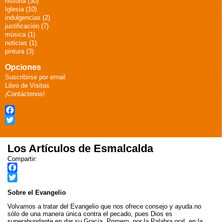
historia (30)
Iglesia (10)
indulgencias (2)
justificación (7)
música (1)
noticias (1)
pintura (3)
Opciones
Suscribirse por email
Libro de Visitas
¡Contáctenos!
Facebook
Twitter
Los Artículos de Esmalcalda
Compartir:
F
a
T
Sobre el Evangelio
c
w
Volvamos a tratar del Evangelio que nos ofrece consejo y ayuda no
e
i
sólo de una manera única contra el pecado, pues Dios es
b
t
superabundante en dar su Gracia. Primero, por la Palabra oral, en la