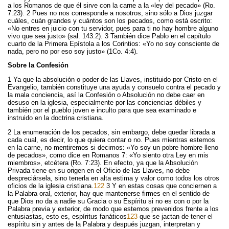
a los Romanos de que él sirve con la carne a la «ley del pecado» (Ro.
7:23). 2 Pues no nos corresponde a nosotros, sino sólo a Dios juzgar
cuáles, cuán grandes y cuántos son los pecados, como está escrito:
«No entres en juicio con tu servidor, pues para ti no hay hombre alguno
vivo que sea justo» (sal. 143:2). 3 También dice Pablo en el capítulo
cuarto de la Primera Epístola a los Corintios: «Yo no soy consciente de
nada, pero no por eso soy justo» (1Co. 4:4).
Sobre la Confesión
1 Ya que la absolución o poder de las Llaves, instituido por Cristo en el
Evangelio, también constituye una ayuda y consuelo contra el pecado y
la mala conciencia, así la Confesión o Absolución no debe caer en
desuso en la iglesia, especialmente por las conciencias débiles y
también por el pueblo joven e inculto para que sea examinado e
instruido en la doctrina cristiana.
2 La enumeración de los pecados, sin embargo, debe quedar librada a
cada cual, es decir, lo que quiera contar o no. Pues mientras estemos
en la carne, no mentiremos si decimos: «Yo soy un pobre hombre lleno
de pecados», como dice en Romanos 7: «Yo siento otra Ley en mis
miembros», etcétera (Ro. 7:23). En efecto, ya que la Absolución
Privada tiene en su origen en el Oficio de las Llaves, no debe
despreciársela, sino tenerla en alta estima y valor como todos los otros
oficios de la iglesia cristiana.
122
3 Y en estas cosas que conciernen a
la Palabra oral, exterior, hay que mantenerse firmes en el sentido de
que Dios no da a nadie su Gracia o su Espíritu si no es con o por la
Palabra previa y exterior, de modo que estemos prevenidos frente a los
entusiastas, esto es, espíritus fanáticos
123
que se jactan de tener el
espíritu sin y antes de la Palabra y después juzgan, interpretan y