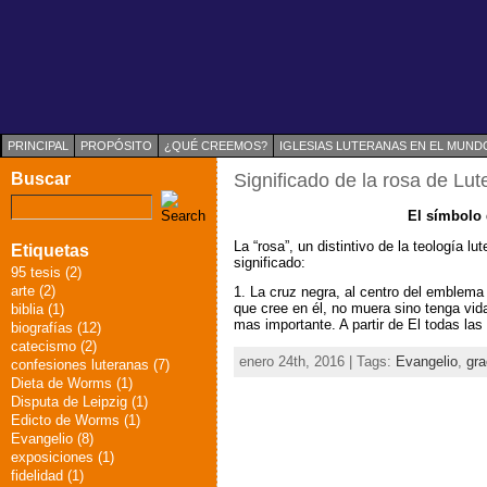
PRINCIPAL
PROPÓSITO
¿QUÉ CREEMOS?
IGLESIAS LUTERANAS EN EL MUND
Buscar
Significado de la rosa de Lut
El símbolo 
La “rosa”, un distintivo de la teología l
Etiquetas
significado:
95 tesis (2)
arte (2)
1. La cruz negra, al centro del emblema
que cree en él, no muera sino tenga vida 
biblia (1)
mas importante. A partir de El todas la
biografías (12)
catecismo (2)
enero 24th, 2016 | Tags:
Evangelio
,
gra
confesiones luteranas (7)
Dieta de Worms (1)
Disputa de Leipzig (1)
Edicto de Worms (1)
Evangelio (8)
exposiciones (1)
fidelidad (1)