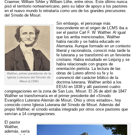
Craemer, William Sihler y William Löhe, entre otros. Este último nunca
pisó el territorio norteamericano, pero su labor de apoyo a los pastores
en el nuevo mundo lo retrataría como uno de los grandes precursores
del Sínodo de Misuri.
Sin embargo, el personaje más
trascendente en el origen de LCMS iba a
ser el pastor Carl F. W. Walther. Al igual
que los arriba mencionados, Walther
había nacido y se había educado en
Alemania. Aunque formado en un contexto
liberal y racionalista, conoció más tarde la
fe luterana y se transformó en un ferviente
cristiano. Había estudiado en Leipzig y se
había relacionado con grupos de
orientación pietista. La lectura de las
obras de Lutero afirmó su fe y lo
Walther, primer presidente de la
convenció del carácter bíblico de la
Iglesia Luterana del Sínodo de
Misuri (LCMS)
doctrina luterana. Walther arribó a los
EEUU en 1838 y allí pastoreó cuatro
congregaciones en la zona de San Luis, Misuri. El 26 de abril de 1847
Walther se transformaría en el primer presidente del «Sínodo
Evangélico Luterano Alemán de Misuri, Ohio y otros estados», hoy
conocido como Iglesia Luterana del Sínodo de Misuri. Además del
propio Walther, el sínodo estaba integrado por otros once pastores que
servían a 14 congregaciones.
El pastor
Walther,
además, sería