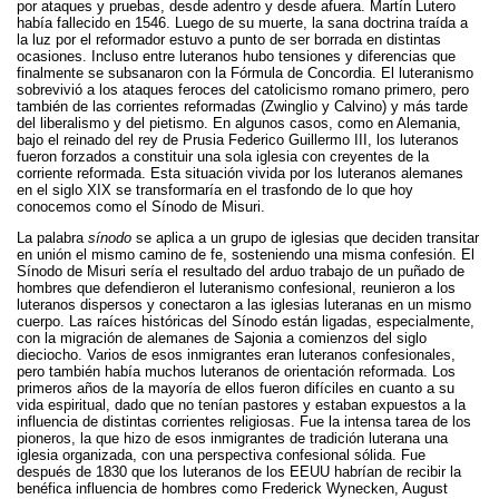
por ataques y pruebas, desde adentro y desde afuera. Martín Lutero
había fallecido en 1546. Luego de su muerte, la sana doctrina traída a
la luz por el reformador estuvo a punto de ser borrada en distintas
ocasiones. Incluso entre luteranos hubo tensiones y diferencias que
finalmente se subsanaron con la Fórmula de Concordia. El luteranismo
sobrevivió a los ataques feroces del catolicismo romano primero, pero
también de las corrientes reformadas (Zwinglio y Calvino) y más tarde
del liberalismo y del pietismo. En algunos casos, como en Alemania,
bajo el reinado del rey de Prusia Federico Guillermo III, los luteranos
fueron forzados a constituir una sola iglesia con creyentes de la
corriente reformada. Esta situación vivida por los luteranos alemanes
en el siglo XIX se transformaría en el trasfondo de lo que hoy
conocemos como el Sínodo de Misuri.
La palabra
sínodo
se aplica a un grupo de iglesias que deciden transitar
en unión el mismo camino de fe, sosteniendo una misma confesión. El
Sínodo de Misuri sería el resultado del arduo trabajo de un puñado de
hombres que defendieron el luteranismo confesional, reunieron a los
luteranos dispersos y conectaron a las iglesias luteranas en un mismo
cuerpo. Las raíces históricas del Sínodo están ligadas, especialmente,
con la migración de alemanes de Sajonia a comienzos del siglo
dieciocho. Varios de esos inmigrantes eran luteranos confesionales,
pero también había muchos luteranos de orientación reformada. Los
primeros años de la mayoría de ellos fueron difíciles en cuanto a su
vida espiritual, dado que no tenían pastores y estaban expuestos a la
influencia de distintas corrientes religiosas. Fue la intensa tarea de los
pioneros, la que hizo de esos inmigrantes de tradición luterana una
iglesia organizada, con una perspectiva confesional sólida. Fue
después de 1830 que los luteranos de los EEUU habrían de recibir la
benéfica influencia de hombres como Frederick Wynecken, August