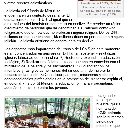
y otros obreros eclesiásticos.
Presidente de LCMS, Matthew
Harrison, en la reunión del
La iglesia del Sínodo de Misuri se
Concilio Luterano Internacional
en Buenos Aires (2015).
encuentra en un contexto desafiante. El
cristianismo en los EEUU, al igual que en
otros países del hemisferio norte está en declive. Se percibe un rápido
crecimiento de personas que se denominan a sí mismos como «no
religiosas», que en realidad no profesan ninguna religión. De los 244
millones de norteamericanos, 55 millones dicen no pertenecer a ninguna
religión. La iglesia cristiana en general está en declive.
Los aspectos más importantes del trabajo de LCMS en este momento
están concentrados en seis áreas: 1) Plantar, sostener y revitalizar
iglesias luteranas de forma clara, 2) Sostener y expandir la educación
teológica, 3) Realizar un eficiente cuidado humano en conexión con el
ministerio de la palabra y los sacramentos, 4) Colaborar con los
miembros y las iglesias hermanas del sínodo a fin de mejorar la
eficacia de la misión, 5) Consolidar pastores, misioneros y obreros
congregacionales profesionales en la promoción del bienestar espiritual,
emocional y físico, 6) Mejorar la educación primaria y secundaria,
además el ministerio entre los jóvenes.
Los grandes
retos que
nuestra iglesia
hermana de
LCMS enfrenta
son la numerosa
pérdida de
miembros que