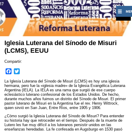
Iglesia Luterana del Sínodo de Misuri
(LCMS), EEUU
Compartir:
F
T
a
w
La Iglesia Luterana del Sínodo de Misuri (LCMS) es hoy una iglesia
c
i
hermana, pero fue la «iglesia madre» de la Iglesia Evangélica Luterana
e
t
Argentina (IELA). La IELA es una rama que surgió de ese cuerpo
eclesiástico luterano confesional de los Estados Unidos. De hecho,
b
t
durante muchos años fuimos un distrito del Sínodo de Misuri. El primer
o
e
pastor luterano de Misuri en la Argentina fue el rev. Henry Wittrock,
o
r
quien sirvió en San Juan, Entre Ríos, entre 1905 y 1906.
k
¿Cómo surgió la Iglesia Luterana del Sínodo de Misuri? Para entender
su historia hay que retroceder en el tiempo. Después de la muerte de
Lutero les fue muy difícil a los luteranos persistir unidos en las
enseñanzas heredadas. La fe confesada en Augsburgo en 1530 pasó