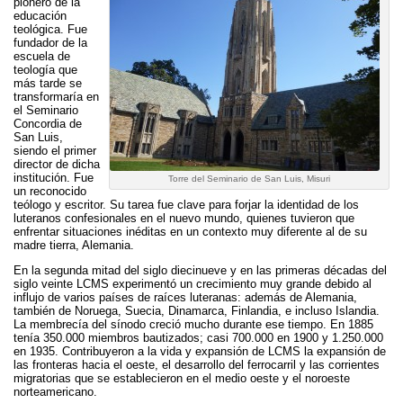
pionero de la
educación
teológica. Fue
fundador de la
escuela de
teología que
más tarde se
transformaría en
el Seminario
Concordia de
San Luis,
siendo el primer
director de dicha
institución. Fue
Torre del Seminario de San Luis, Misuri
un reconocido
teólogo y escritor. Su tarea fue clave para forjar la identidad de los
luteranos confesionales en el nuevo mundo, quienes tuvieron que
enfrentar situaciones inéditas en un contexto muy diferente al de su
madre tierra, Alemania.
En la segunda mitad del siglo diecinueve y en las primeras décadas del
siglo veinte LCMS experimentó un crecimiento muy grande debido al
influjo de varios países de raíces luteranas: además de Alemania,
también de Noruega, Suecia, Dinamarca, Finlandia, e incluso Islandia.
La membrecía del sínodo creció mucho durante ese tiempo. En 1885
tenía 350.000 miembros bautizados; casi 700.000 en 1900 y 1.250.000
en 1935. Contribuyeron a la vida y expansión de LCMS la expansión de
las fronteras hacia el oeste, el desarrollo del ferrocarril y las corrientes
migratorias que se establecieron en el medio oeste y el noroeste
norteamericano.