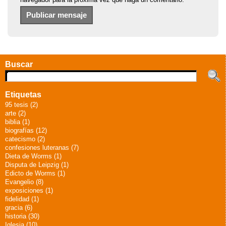
Buscar
Etiquetas
95 tesis (2)
arte (2)
biblia (1)
biografías (12)
catecismo (2)
confesiones luteranas (7)
Dieta de Worms (1)
Disputa de Leipzig (1)
Edicto de Worms (1)
Evangelio (8)
exposiciones (1)
fidelidad (1)
gracia (6)
historia (30)
Iglesia (10)