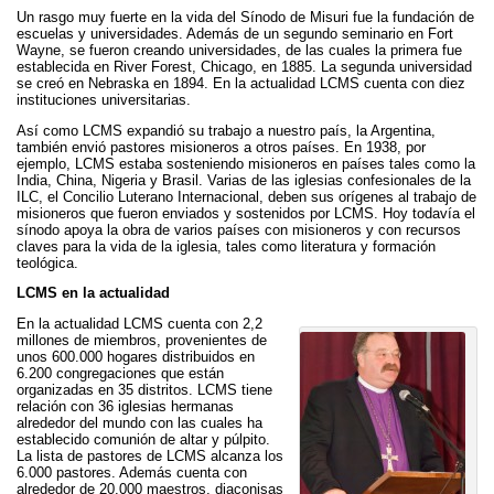
Un rasgo muy fuerte en la vida del Sínodo de Misuri fue la fundación de
escuelas y universidades. Además de un segundo seminario en Fort
Wayne, se fueron creando universidades, de las cuales la primera fue
establecida en River Forest, Chicago, en 1885. La segunda universidad
se creó en Nebraska en 1894. En la actualidad LCMS cuenta con diez
instituciones universitarias.
Así como LCMS expandió su trabajo a nuestro país, la Argentina,
también envió pastores misioneros a otros países. En 1938, por
ejemplo, LCMS estaba sosteniendo misioneros en países tales como la
India, China, Nigeria y Brasil. Varias de las iglesias confesionales de la
ILC, el Concilio Luterano Internacional, deben sus orígenes al trabajo de
misioneros que fueron enviados y sostenidos por LCMS. Hoy todavía el
sínodo apoya la obra de varios países con misioneros y con recursos
claves para la vida de la iglesia, tales como literatura y formación
teológica.
LCMS en la actualidad
En la actualidad LCMS cuenta con 2,2
millones de miembros, provenientes de
unos 600.000 hogares distribuidos en
6.200 congregaciones que están
organizadas en 35 distritos. LCMS tiene
relación con 36 iglesias hermanas
alrededor del mundo con las cuales ha
establecido comunión de altar y púlpito.
La lista de pastores de LCMS alcanza los
6.000 pastores. Además cuenta con
alrededor de 20.000 maestros, diaconisas