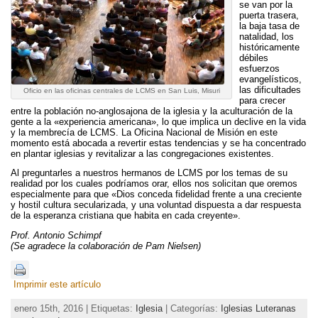
se van por la
puerta trasera,
la baja tasa de
natalidad, los
históricamente
débiles
esfuerzos
evangelísticos,
las dificultades
Oficio en las oficinas centrales de LCMS en San Luis, Misuri
para crecer
entre la población no-anglosajona de la iglesia y la aculturación de la
gente a la «experiencia americana», lo que implica un declive en la vida
y la membrecía de LCMS. La Oficina Nacional de Misión en este
momento está abocada a revertir estas tendencias y se ha concentrado
en plantar iglesias y revitalizar a las congregaciones existentes.
Al preguntarles a nuestros hermanos de LCMS por los temas de su
realidad por los cuales podríamos orar, ellos nos solicitan que oremos
especialmente para que «Dios conceda fidelidad frente a una creciente
y hostil cultura secularizada, y una voluntad dispuesta a dar respuesta
de la esperanza cristiana que habita en cada creyente».
Prof. Antonio Schimpf
(Se agradece la colaboración de Pam Nielsen)
Imprimir este artículo
enero 15th, 2016 | Etiquetas:
Iglesia
| Categorías:
Iglesias Luteranas