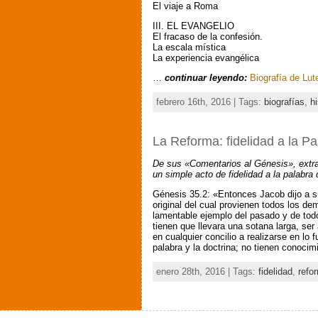
El viaje a Roma
III. EL EVANGELIO
El fracaso de la confesión.
La escala mística
La experiencia evangélica
…
continuar leyendo:
Biografía de Lut
febrero 16th, 2016 | Tags:
biografías
,
hi
La Reforma: fidelidad a la P
De sus «Comentarios al Génesis», extra
un simple acto de fidelidad a la palabra 
Génesis 35.2: «Entonces Jacob dijo a su
original del cual provienen todos los de
lamentable ejemplo del pasado y de todo
tienen que llevara una sotana larga, ser
en cualquier concilio a realizarse en l
palabra y la doctrina; no tienen conocim
enero 28th, 2016 | Tags:
fidelidad
,
refo