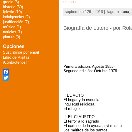
el caos
gracia (6)
historia (30)
septiembre 12th, 2016 | Tags:
historia
,
Iglesia (10)
indulgencias (2)
justificación (7)
música (1)
Biografía de Lutero - por Ro
noticias (1)
pintura (3)
Opciones
Suscribirse por email
Libro de Visitas
¡Contáctenos!
Primera edición: Agosto 1955
Segunda edición: Octubre 1978
Facebook
Twitter
I. EL VOTO
El hogar y la escuela.
Inquietud religiosa.
El refugio
II. EL CLAUSTRO
El terror a lo sagrado
El camino de la ayuda a sí mismo
Los méritos de los santos.