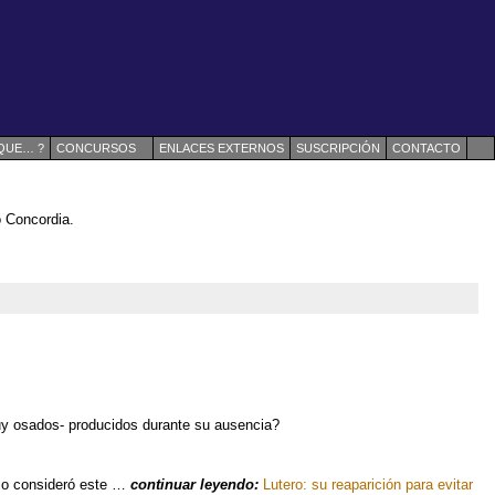
 QUE… ?
CONCURSOS
ENLACES EXTERNOS
SUSCRIPCIÓN
CONTACTO
o Concordia.
uy osados- producidos durante su ausencia?
smo consideró este …
continuar leyendo:
Lutero: su reaparición para evitar