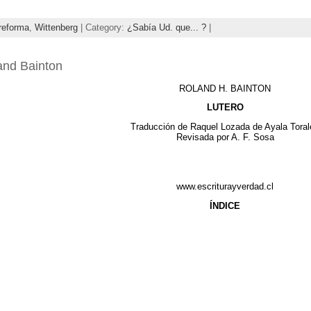
reforma
,
Wittenberg
| Category:
¿Sabía Ud. que... ?
|
land Bainton
ROLAND H. BAINTON
LUTERO
Traducción de Raquel Lozada de Ayala Toral
Revisada por A. F. Sosa
www.escriturayverdad.cl
ÍNDICE