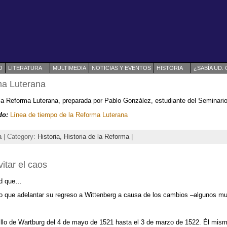
O
LITERATURA
MULTIMEDIA
NOTICIAS Y EVENTOS
HISTORIA
¿SABÍA UD.
ma Luterana
la Reforma Luterana, preparada por Pablo González, estudiante del Seminari
do:
Línea de tiempo de la Reforma Luterana
a
| Category:
Historia,
Historia de la Reforma
|
itar el caos
ed que…
o que adelantar su regreso a Wittenberg a causa de los cambios –algunos m
illo de Wartburg del 4 de mayo de 1521 hasta el 3 de marzo de 1522. Él mi