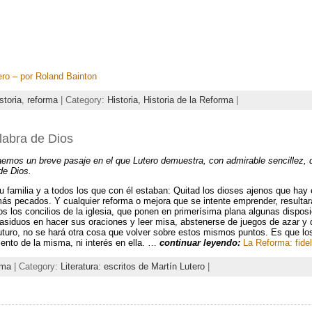
ero – por Roland Bainton
storia
,
reforma
| Category:
Historia,
Historia de la Reforma
|
alabra de Dios
emos un breve pasaje en el que Lutero demuestra, con admirable sencillez, q
de Dios.
 familia y a todos los que con él estaban: Quitad los dioses ajenos que hay e
más pecados. Y cualquier reforma o mejora que se intente emprender, resultará
s los concilios de la iglesia, que ponen en primerísima plana algunas dispo
 asiduos en hacer sus oraciones y leer misa, abstenerse de juegos de azar y de
o futuro, no se hará otra cosa que volver sobre estos mismos puntos. Es que l
iento de la misma, ni interés en ella. …
continuar leyendo:
La Reforma: fidel
rma
| Category:
Literatura: escritos de Martín Lutero
|