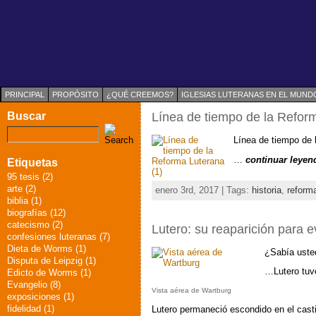
PRINCIPAL
PROPÓSITO
¿QUÉ CREEMOS?
IGLESIAS LUTERANAS EN EL MUND
Buscar
Línea de tiempo de la Refor
Línea de tiempo de 
…
continuar leyen
Etiquetas
95 tesis (2)
arte (2)
enero 3rd, 2017 | Tags:
historia
,
reform
biblia (1)
biografías (12)
catecismo (2)
Lutero: su reaparición para ev
confesiones luteranas (7)
Dieta de Worms (1)
¿Sabía ust
Disputa de Leipzig (1)
…Lutero tuv
Edicto de Worms (1)
Evangelio (8)
Vista aérea de Wartburg
exposiciones (1)
fidelidad (1)
Lutero permaneció escondido en el cast