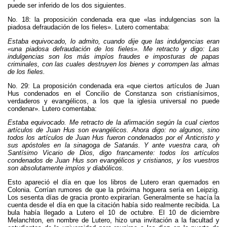
puede ser inferido de los dos siguientes.
No. 18: la proposición condenada era que «las indulgencias son la
piadosa defraudación de los fieles». Lutero comentaba:
Estaba equivocado, lo admito, cuando dije que las indulgencias eran
«una piadosa defraudación de los fieles». Me retracto y digo: Las
indulgencias son los más impíos fraudes e imposturas de papas
criminales, con las cuales destruyen los bienes y corrompen las almas
de los fieles.
No. 29: La proposición condenada era «que ciertos artículos de Juan
Hus condenados en el Concilio de Constanza son cristianísimos,
verdaderos y evangélicos, a los que la iglesia universal no puede
condenar». Lutero comentaba:
Estaba equivocado. Me retracto de la afirmación según la cual ciertos
artículos de Juan Hus son evangélicos. Ahora digo: no algunos, sino
todos los artículos de Juan Hus fueron condenados por el Anticristo y
sus apóstoles en la sinagoga de Satanás. Y ante vuestra cara, oh
Santísimo Vicario de Dios, digo francamente: todos los artículos
condenados de Juan Hus son evangélicos y cristianos, y los vuestros
son absolutamente impíos y diabólicos.
Esto apareció el día en que los libros de Lutero eran quemados en
Colonia. Corrían rumores de que la próxima hoguera sería en Leipzig.
Los sesenta días de gracia pronto expirarían. Generalmente se hacía la
cuenta desde el día en que la citación había sido realmente recibida. La
bula había llegado a Lutero el 10 de octubre. El 10 de diciembre
Melanchton, en nombre de Lutero, hizo una invitación a la facultad y