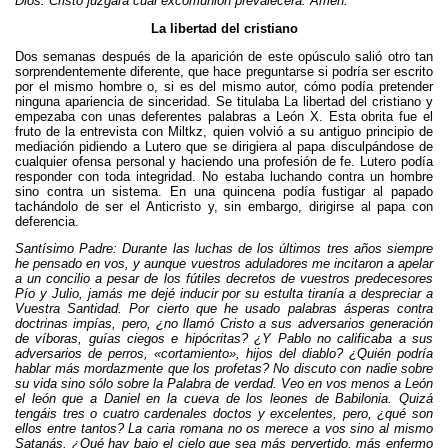
Dios. Cristo juzgará cuál excomunión prevalecerá. Amén.
La libertad del cristiano
Dos semanas después de la aparición de este opúsculo salió otro tan
sorprendentemente diferente, que hace preguntarse si podría ser escrito
por el mismo hombre o, si es del mismo autor, cómo podía pretender
ninguna apariencia de sinceridad. Se titulaba La libertad del cristiano y
empezaba con unas deferentes palabras a León X. Esta obrita fue el
fruto de la entrevista con Miltkz, quien volvió a su antiguo principio de
mediación pidiendo a Lutero que se dirigiera al papa disculpándose de
cualquier ofensa personal y haciendo una profesión de fe. Lutero podía
responder con toda integridad. No estaba luchando contra un hombre
sino contra un sistema. En una quincena podía fustigar al papado
tachándolo de ser el Anticristo y, sin embargo, dirigirse al papa con
deferencia.
Santísimo Padre: Durante las luchas de los últimos tres años siempre
he pensado en vos, y aunque vuestros aduladores me incitaron a apelar
a un concilio a pesar de los fútiles decretos de vuestros predecesores
Pío y Julio, jamás me dejé inducir por su estulta tiranía a despreciar a
Vuestra Santidad. Por cierto que he usado palabras ásperas contra
doctrinas impías, pero, ¿no llamó Cristo a sus adversarios generación
de víboras, guías ciegos e hipócritas? ¿Y Pablo no calificaba a sus
adversarios de perros, «cortamiento», hijos del diablo? ¿Quién podría
hablar más mordazmente que los profetas? No discuto con nadie sobre
su vida sino sólo sobre la Palabra de verdad. Veo en vos menos a León
el león que a Daniel en la cueva de los leones de Babilonia. Quizá
tengáis tres o cuatro cardenales doctos y excelentes, pero, ¿qué son
ellos entre tantos? La caria romana no os merece a vos sino al mismo
Satanás. ¿Qué hay bajo el cielo que sea más pervertido, más enfermo