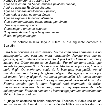
Porque se refieren a Tu Santa Ley.
Aquí se queman, oh Señor, muchas palabras buenas,
Aquí se asesina Tu divina doctrina.
Aquí se concede indulgencia y perdón,
Pero nada a quien no tenga dinero.
Aquí se expolia a la nación alemana
Y se permiten muchas cosas malas por dinero.
Pero si quisiera ayudarte
Y aconsejarte en estos asuntos,
No querría ahorrar lo que tengo en bienes
Ni aun mi propia sangre
El 10 de octubre la bula llegó a Lutero. Al día siguiente comentó a
Spalatin:
Esta bula condena a Cristo mismo. No me citan para someterme a un
interrogatorio, sino para una mera retractación. Aunque creo que es
genuina, quiero tratarla como apócrifa. Ojalá Carlos fuera un hombre y
luchara por Cristo contra estos Satanás. Por mí no temo nada; que
suceda lo que quiera Dios. No sé lo que debe hacer el príncipe; lo único
sería fingir. Os envío una copia de la bula para que podáis ver al
monstruo romano. La fe y la Iglesia peligran. Me regocijo de sufrir por
tal causa. No soy digno de tan santa persecución. Me siento mucho
más libre ahora que por fin estoy seguro de que el papa es el Anticristo.
Erasmo escribe que la corte imperial está abarrotada de frailes
mendicantes ansiosos de dominar; pues no hay esperanzas de parte
del emperador. Estoy en camino a Lichtenburgo para una entrevista con
Miltitz. Adiós y orad por mí.
El juego de obstrucción había empezado. Federico el Sabio usó de las
instrucciones de Aleandro y la comisión de Miltitz en contra de Juan