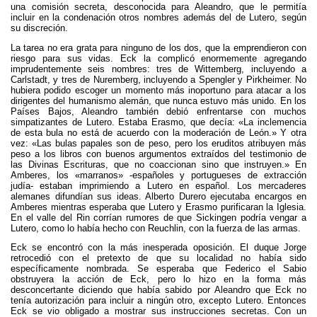
una comisión secreta, desconocida para Aleandro, que le permitía
incluir en la condenación otros nombres además del de Lutero, según
su discreción.
La tarea no era grata para ninguno de los dos, que la emprendieron con
riesgo para sus vidas. Eck la complicó enormemente agregando
imprudentemente seis nombres: tres de Wittemberg, incluyendo a
Carlstadt, y tres de Nuremberg, incluyendo a Spengler y Pirkheimer. No
hubiera podido escoger un momento más inoportuno para atacar a los
dirigentes del humanismo alemán, que nunca estuvo más unido. En los
Países Bajos, Aleandro también debió enfrentarse con muchos
simpatizantes de Lutero. Estaba Erasmo, que decía: «La inclemencia
de esta bula no está de acuerdo con la moderación de León.» Y otra
vez: «Las bulas papales son de peso, pero los eruditos atribuyen más
peso a los libros con buenos argumentos extraídos del testimonio de
las Divinas Escrituras, que no coaccionan sino que instruyen.» En
Amberes, los «marranos» -españoles y portugueses de extracción
judía- estaban imprimiendo a Lutero en español. Los mercaderes
alemanes difundían sus ideas. Alberto Durero ejecutaba encargos en
Amberes mientras esperaba que Lutero y Erasmo purificaran la Iglesia.
En el valle del Rin corrían rumores de que Sickingen podría vengar a
Lutero, como lo había hecho con Reuchlin, con la fuerza de las armas.
Eck se encontró con la más inesperada oposición. El duque Jorge
retrocedió con el pretexto de que su localidad no había sido
específicamente nombrada. Se esperaba que Federico el Sabio
obstruyera la acción de Eck, pero lo hizo en la forma más
desconcertante diciendo que había sabido por Aleandro que Eck no
tenía autorización para incluir a ningún otro, excepto Lutero. Entonces
Eck se vio obligado a mostrar sus instrucciones secretas. Con un