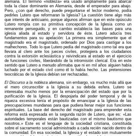
alemana. El término «nobleza» era usado ampliamente para abarcar
toda la clase dominante en Alemania, desde el emperador para abajo.
Pero, ¿con qué derecho, puede preguntarse el lector moderno, podía
pedirles Lutero que reformaran la Iglesia? La cuestión tiene algo más
que interés de anticuario, porque algunos afirman que en este opúsculo
Lutero rompía con su primitiva concepción de la Iglesia como un
remanente perseguido, y en cambio establecía las bases para una
iglesia aliada al estado y servidora de éste. Lutero aducía tres
fundamentos para su apelación: La primera era simplemente que el
magistrado era el magistrado, ordenado por Dios para castigar a los
malhechores. Todo lo que Lutero pedía del magistrado como tal era que
llevara al clero ante los jueces civiles, protegiera a los ciudadanos
contra la extorsión eclesiástica y reivindicara al estado en el ejercicio
de funciones civiles, liberándolo de la intromisión clerical. Era en este
sentido que Lutero a menudo afirmaba que ni en mil años alguien había
luchado por el estado civil como él lo había hecho. Las pretensiones
teocráticas de la Iglesia debían ser rechazadas.
El Discurso a la nobleza alemana,
sin embargo, va mucho más allá que
el mero circunscribir a la Iglesia a su debida esfera. Lutero se
interesaba mucho menos por la emancipación del estado que por la
purificación de la Iglesia. El despojarla del poder temporal y de la
riqueza excesiva tenía el propósito de emancipar a la Iglesia de las
preocupaciones mundanas para que pudiera llenar mejor sus funciones
espirituales. La base del derecho del magistrado para emprender esta
reforma está expresada en la segunda razón de Lutero, que es: «Las
autoridades temporales están bautizadas con el mismo bautismo que
nosotros.» Este es el lenguaje de la sociedad cristiana, constituida
sobre el sacramento social administrado a cada recién nacido dentro de
la comunidad. En esa sociedad, la Iglesia y el estado son mutuamente