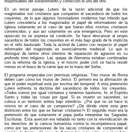
responsables del sostenimiento y corrección el uno del otro.
En un tercer pasaje, Lutero da la razón adicional de que los
magistrados son cristianos que comparten el sacerdocio de todos los
creyentes, de lo que algunos historiadores modernos han inferido que
Lutero concedería a los magistrados el papel de reformadores de la
Iglesia solamente en el caso de que fueran ellos mismos cristianos
convencidos, y aun así solamente en una emergencia. Pero en este
opúsculo no se expresa tal condición. Se hace descansar al propio
sacerdocio de todos los creyentes en el más bajo grado de fe implícita
en el niño bautizado. Toda la actitud de Latero con respecto al papel
reformador del magistrado es esencialmente medieval. Lo que lo
distingue de tantos otros intentos de reparación de agravios es su
profundo tono religioso. Las quejas de Alemania estaban combinadas
con la reforma de la Iglesia, y el mismo poder civil se hacía residir
menos en el brazo de la carne que en la mano del Señor.
El programa empezaba con premisas religiosas. Tres muros de Roma
deben caer como los muros de Jericó. El primero era la afirmación de
que el poder espiritual está por encima del temporal. A esta pretensión
Lutero enfrenta la doctrina del sacerdocio de todos los creyentes.
«Todos somos por igual cristianos y tenemos bautismo, fe, el Espíritu
Santo y todas las cosas por igual. Si es muerto un sacerdote, se
coloca a un territorio entero bajo interdicto. ¿Por qué no se hace lo
mismo en el caso de un campesino? ¿De dónde viene esta gran
distinción entre los que se llaman cristianos?» El segundo muro era la
pretensión de que solamente el papa podía interpretar las Sagradas
Escrituras. Esta aserción era rebatida no tanto con la reivindicación de
los derechos de la ciencia humanista contra la incompetencia papal,
como por las pretensiones de los laicos cristianos de comprender el