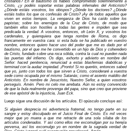
cristianos? En el bautismo os habéis comprometido solemnemente a
Cristo, ¿y podéis soportar estas palabras infernales del Anticristo?
¿Dónde estáis vosotros, los obispos? ¿Dónde los doctores? ¿Dónde
estáis todos los que os confesáis dé Cristo? ¡Ay de todos aquellos que
viven en estos tiempos. La venganza de Dios ha caído sobre los
papistas; sobre los enemigos de la Cruz de Cristo, de modo que
también ellos son hostiles a todas las gentes e impiden que sea
predicada la verdad. A vosotros, entonces, oh León X, y vosotros los
cardenales, y quienquiera que tenga nombre de Roma, os digo
francamente en vuestra cara: si esta bula se ha publicado en vuestro
nombre, entonces quiero hacer uso del poder que me es dado por el
bautismo, por el que me he convertido en un hijo de Dios y coheredero
de Cristo, fundado sobre una roca sólida, contra la cual no pueden nada
las puertas del infierno. Os digo, exhorto y advierto en nombre del
Señor: haced penitencia, renunciad a estas blasfemias diabólicas y
terminad con la audaz impiedad. ¡Pronto! Si no queréis, entonces sabed
que yo, junto con todos los que sirven a Cristo, consideraré a vuestra
sede como ocupada por el mismo Satanás; como el asiento maldito del
Anticristo. En nombre de Jesucristo, Nuestro Señor, a quien vosotros
perseguís. Amén. Pero mi celo me arrebata. Aún no estoy convencido
de que la bula realmente provenga del papa, sino que creo que proviene
de ese apóstol de la injusticia, Juan Eck.
Luego sigue una discusión de los artículos. El opúsculo concluye así:
Si alguien desprecia mi advertencia fraternal, no tengo parte en su
sangre y estoy disculpado en el Juicio Final de Cristo. Es mil veces
mejor que yo muera a que me retracte de una sola sílaba de los
artículos condenados. Y así como ellos me excomulgan por su herejía
perversa, así los excomulgo yo en nombre de la sagrada verdad de