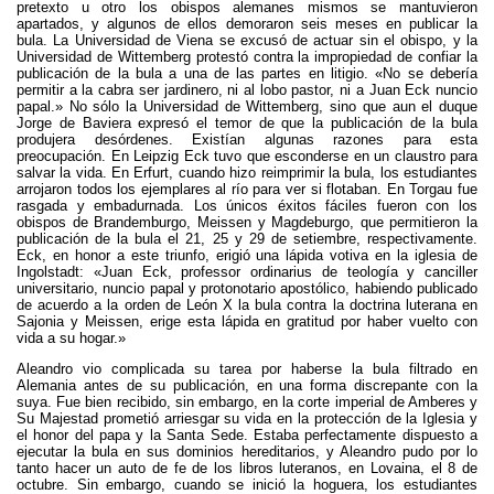
pretexto u otro los obispos alemanes mismos se mantuvieron
apartados, y algunos de ellos demoraron seis meses en publicar la
bula. La Universidad de Viena se excusó de actuar sin el obispo, y la
Universidad de Wittemberg protestó contra la impropiedad de confiar la
publicación de la bula a una de las partes en litigio. «No se debería
permitir a la cabra ser jardinero, ni al lobo pastor, ni a Juan Eck nuncio
papal.» No sólo la Universidad de Wittemberg, sino que aun el duque
Jorge de Baviera expresó el temor de que la publicación de la bula
produjera desórdenes. Existían algunas razones para esta
preocupación. En Leipzig Eck tuvo que esconderse en un claustro para
salvar la vida. En Erfurt, cuando hizo reimprimir la bula, los estudiantes
arrojaron todos los ejemplares al río para ver si flotaban. En Torgau fue
rasgada y embadurnada. Los únicos éxitos fáciles fueron con los
obispos de Brandemburgo, Meissen y Magdeburgo, que permitieron la
publicación de la bula el 21, 25 y 29 de setiembre, respectivamente.
Eck, en honor a este triunfo, erigió una lápida votiva en la iglesia de
Ingolstadt: «Juan Eck, professor ordinarius de teología y canciller
universitario, nuncio papal y protonotario apostólico, habiendo publicado
de acuerdo a la orden de León X la bula contra la doctrina luterana en
Sajonia y Meissen, erige esta lápida en gratitud por haber vuelto con
vida a su hogar.»
Aleandro vio complicada su tarea por haberse la bula filtrado en
Alemania antes de su publicación, en una forma discrepante con la
suya. Fue bien recibido, sin embargo, en la corte imperial de Amberes y
Su Majestad prometió arriesgar su vida en la protección de la Iglesia y
el honor del papa y la Santa Sede. Estaba perfectamente dispuesto a
ejecutar la bula en sus dominios hereditarios, y Aleandro pudo por lo
tanto hacer un auto de fe de los libros luteranos, en Lovaina, el 8 de
octubre. Sin embargo, cuando se inició la hoguera, los estudiantes