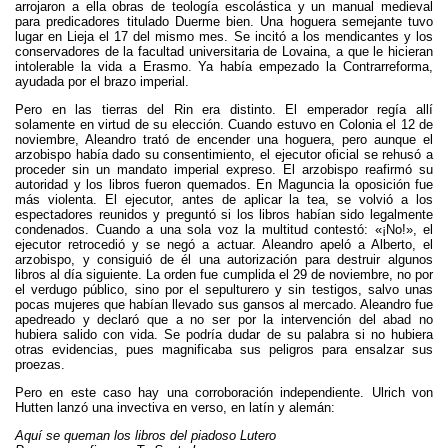
arrojaron a ella obras de teología escolástica y un manual medieval
para predicadores titulado Duerme bien. Una hoguera semejante tuvo
lugar en Lieja el 17 del mismo mes. Se incitó a los mendicantes y los
conservadores de la facultad universitaria de Lovaina, a que le hicieran
intolerable la vida a Erasmo. Ya había empezado la Contrarreforma,
ayudada por el brazo imperial.
Pero en las tierras del Rin era distinto. El emperador regía allí
solamente en virtud de su elección. Cuando estuvo en Colonia el 12 de
noviembre, Aleandro trató de encender una hoguera, pero aunque el
arzobispo había dado su consentimiento, el ejecutor oficial se rehusó a
proceder sin un mandato imperial expreso. El arzobispo reafirmó su
autoridad y los libros fueron quemados. En Maguncia la oposición fue
más violenta. El ejecutor, antes de aplicar la tea, se volvió a los
espectadores reunidos y preguntó si los libros habían sido legalmente
condenados. Cuando a una sola voz la multitud contestó: «¡No!», el
ejecutor retrocedió y se negó a actuar. Aleandro apeló a Alberto, el
arzobispo, y consiguió de él una autorización para destruir algunos
libros al día siguiente. La orden fue cumplida el 29 de noviembre, no por
el verdugo público, sino por el sepulturero y sin testigos, salvo unas
pocas mujeres que habían llevado sus gansos al mercado. Aleandro fue
apedreado y declaró que a no ser por la intervención del abad no
hubiera salido con vida. Se podría dudar de su palabra si no hubiera
otras evidencias, pues magnificaba sus peligros para ensalzar sus
proezas.
Pero en este caso hay una corroboración independiente. Ulrich von
Hutten lanzó una invectiva en verso, en latín y alemán:
Aquí se queman los libros del piadoso Lutero