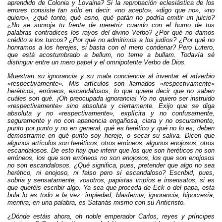
aprendido de Colonia y Lovaina? Si la reprobación eclesiástica de los
errores consiste tan sólo en decir: «no acepto», «digo que no», «no
quiero», ¿qué tonto, qué asno, qué patán no podría emitir un juicio?
¿No se sonroja tu frente de meretriz cuando con el humo de tus
palabras contradices los rayos del divino Verbo? ¿Por qué no damos
crédito a los turcos? ¿Por qué no admitimos a los judíos? ¿Por qué no
honramos a los herejes, si basta con el mero condenar? Pero Lutero,
que está acostumbrado a bellum, no teme a bullam. Todavía sé
distinguir entre un mero papel y el omnipotente Verbo de Dios.
Muestran su ignorancia y su mala conciencia al inventar el adverbio
«respectivamente». Mis artículos son llamados «respectivamente»
heréticos, erróneos, escandalosos, lo que quiere decir que no saben
cuáles son qué. ¡Oh preocupada ignorancia! Yo no quiero ser instruido
«respectivamente» sino absoluta y ciertamente. Exijo que se diga
absoluta y no «respectivamente», explícita y no confusamente,
seguramente y no con apariencia engañosa, clara y no oscuramente,
punto por punto y no en general, qué es herético y qué no lo es; deben
demostrarme en qué punto soy hereje, o secar su saliva. Dicen que
algunos artículos son heréticos, otros erróneos, algunos enojosos, otros
escandalosos. De esto hay que inferir que los que son heréticos no son
erróneos, los que son erróneos no son enojosos, los que son enojosos
no son escandalosos. ¿Qué significa, pues, pretender que algo no sea
herético, ni enojoso, ni falso pero sí escandaloso? Escribid, pues,
sobria y sensatamente, vosotros, papistas impíos e insensatos, si es
que queréis escribir algo. Ya sea que proceda de Eck o del papa, esta
bula lo es todo a la vez: impiedad, blasfemia, ignorancia, hipocresía,
mentira; en una palabra, es Satanás mismo con su Anticristo.
¿Dónde estáis ahora, oh noble emperador Carlos, reyes y príncipes