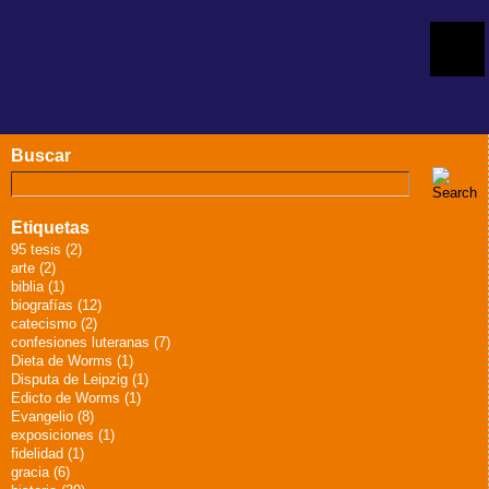
Buscar
Etiquetas
95 tesis (2)
arte (2)
biblia (1)
biografías (12)
catecismo (2)
confesiones luteranas (7)
Dieta de Worms (1)
Disputa de Leipzig (1)
Edicto de Worms (1)
Evangelio (8)
exposiciones (1)
fidelidad (1)
gracia (6)