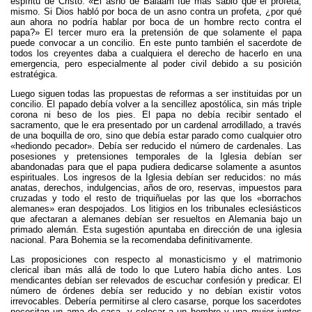
espíritu de Cristo. «El asno de Balaam fue más sabio que el profeta,
mismo. Si Dios habló por boca de un asno contra un profeta, ¿por qué
aun ahora no podría hablar por boca de un hombre recto contra el
papa?» El tercer muro era la pretensión de que solamente el papa
puede convocar a un concilio. En este punto también el sacerdote de
todos los creyentes daba a cualquiera el derecho de hacerlo en una
emergencia, pero especialmente al poder civil debido a su posición
estratégica.
Luego siguen todas las propuestas de reformas a ser instituidas por un
concilio. El papado debía volver a la sencillez apostólica, sin más triple
corona ni beso de los pies. El papa no debía recibir sentado el
sacramento, que le era presentado por un cardenal arrodillado, a través
de una boquilla de oro, sino que debía estar parado como cualquier otro
«hediondo pecador». Debía ser reducido el número de cardenales. Las
posesiones y pretensiones temporales de la Iglesia debían ser
abandonadas para que el papa pudiera dedicarse solamente a asuntos
espirituales. Los ingresos de la Iglesia debían ser reducidos: no más
anatas, derechos, indulgencias, años de oro, reservas, impuestos para
cruzadas y todo el resto de triquiñuelas por las que los «borrachos
alemanes» eran despojados. Los litigios en los tribunales eclesiásticos
que afectaran a alemanes debían ser resueltos en Alemania bajo un
primado alemán. Esta sugestión apuntaba en dirección de una iglesia
nacional. Para Bohemia se la recomendaba definitivamente.
Las proposiciones con respecto al monasticismo y el matrimonio
clerical iban más allá de todo lo que Lutero había dicho antes. Los
mendicantes debían ser relevados de escuchar confesión y predicar. El
número de órdenes debía ser reducido y no debían existir votos
irrevocables. Debería permitirse al clero casarse, porque los sacerdotes
necesitan un ama de casa, y colocar a un hombre y una mujer juntos