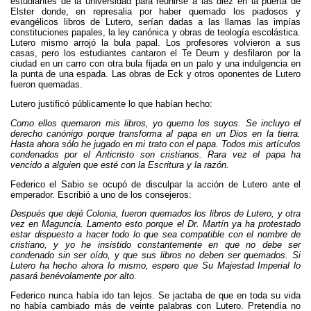
estudiantes de la universidad para reunirse a las diez en la puerta de
Elster donde, en represalia por haber quemado los piadosos y
evangélicos libros de Lutero, serían dadas a las llamas las impías
constituciones papales, la ley canónica y obras de teología escolástica.
Lutero mismo arrojó la bula papal. Los profesores volvieron a sus
casas, pero los estudiantes cantaron el Te Deum y desfilaron por la
ciudad en un carro con otra bula fijada en un palo y una indulgencia en
la punta de una espada. Las obras de Eck y otros oponentes de Lutero
fueron quemadas.
Lutero justificó públicamente lo que habían hecho:
Como ellos quemaron mis libros, yo quemo los suyos. Se incluyo el
derecho canónigo porque transforma al papa en un Dios en la tierra.
Hasta ahora sólo he jugado en mi trato con el papa. Todos mis artículos
condenados por el Anticristo son cristianos. Rara vez el papa ha
vencido a alguien que esté con la Escritura y la razón.
Federico el Sabio se ocupó de disculpar la acción de Lutero ante el
emperador. Escribió a uno de los consejeros:
Después que dejé Colonia, fueron quemados los libros de Lutero, y otra
vez en Maguncia. Lamento esto porque el Dr. Martín ya ha protestado
estar dispuesto a hacer todo lo que sea compatible con el nombre de
cristiano, y yo he insistido constantemente en que no debe ser
condenado sin ser oído, y que sus libros no deben ser quemados. Si
Lutero ha hecho ahora lo mismo, espero que Su Majestad Imperial lo
pasará benévolamente por alto.
Federico nunca había ido tan lejos. Se jactaba de que en toda su vida
no había cambiado más de veinte palabras con Lutero. Pretendía no