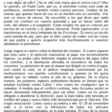
y más digno de odio? ¿No es ella más impía que el mismo turco? Mas
no penséis, oh Padre León, que yo, al arremeter contra esta sede de
pestilencia., arremeto también contra vuestra persona. Cuidaos de las
sirenas que quieren hacer de vos no un hombre sino un semidiós. Vos
sois un siervo de siervos. No escuchéis a los que dicen que nadie
puede ser cristiano sin vuestra autoridad y que os hacen señor del
cielo, del infierno y el purgatorio. Están errados los que os colocan por
encima de un concilio y la Iglesia Universal. Están equivocados si os
transforman en el único intérprete de las Escrituras. Os envío un escrito
como prenda de paz, para que os deis cuenta de cuáles son las cosas
de que podría y querría ocuparme más fructíferamente si vuestros
aduladores lo permitieran.
Luego seguía el cántico sobre la libertad del cristiano. Si Lutero suponía
que esta carta y el opúsculo suavizarían al papa, era excesivamente
ingenuo. La propia carta deferente negaba la primacía del papa sobre
los concilios, y la disertación afirmaba el sacerdocio de todos los
creyentes. La pretensión de que el ataque era dirigido no contra el papa,
sino contra la curia, es el artificio empleado comúnmente por los
revolucionarios con espíritu constitucional, a quienes no les gusta
admitir que se rebelan contra el jefe de un gobierno. De la misma
manera, los puritanos ingleses pretendieron durante un tiempo que no
estaban luchando contra Carlos I sino contra los «malignos» que lo
rodeaban. A medida que el conflicto continúa, tales ficciones pronto se
hacen demasiado transparentes para ser útiles. Lutero se vio pronto
obligado a abandonar la distinción, pues la bula había sido lanzada en
nombre del papa y nunca había sido desautorizada por el Vaticano. Ella
exigía retractación. Lutero nunca accedería a ello. El 29 de noviembre
salió a la lucha con la Afirmación de todos los artículos
equivocadamente condenados en la bula romana. El tono de la misma