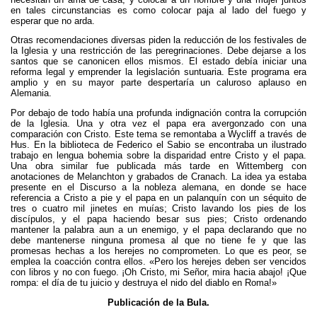
en tales circunstancias es como colocar paja al lado del fuego y
esperar que no arda.
Otras recomendaciones diversas piden la reducción de los festivales de
la Iglesia y una restricción de las peregrinaciones. Debe dejarse a los
santos que se canonicen ellos mismos. El estado debía iniciar una
reforma legal y emprender la legislación suntuaria. Este programa era
amplio y en su mayor parte despertaría un caluroso aplauso en
Alemania.
Por debajo de todo había una profunda indignación contra la corrupción
de la Iglesia. Una y otra vez el papa era avergonzado con una
comparación con Cristo. Este tema se remontaba a Wycliff a través de
Hus. En la biblioteca de Federico el Sabio se encontraba un ilustrado
trabajo en lengua bohemia sobre la disparidad entre Cristo y el papa.
Una obra similar fue publicada más tarde en Wittemberg con
anotaciones de Melanchton y grabados de Cranach. La idea ya estaba
presente en el Discurso a la nobleza alemana, en donde se hace
referencia a Cristo a pie y el papa en un palanquín con un séquito de
tres o cuatro mil jinetes en muías; Cristo lavando los pies de los
discípulos, y el papa haciendo besar sus pies; Cristo ordenando
mantener la palabra aun a un enemigo, y el papa declarando que no
debe mantenerse ninguna promesa al que no tiene fe y que las
promesas hechas a los herejes no comprometen. Lo que es peor, se
emplea la coacción contra ellos. «Pero los herejes deben ser vencidos
con libros y no con fuego. ¡Oh Cristo, mi Señor, mira hacia abajo! ¡Que
rompa: el día de tu juicio y destruya el nido del diablo en Roma!»
Publicación de la Bula.