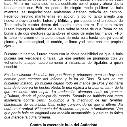
Eck. Miltitz no había sido nunca destituido por el papa y ahora decía
francamente que Eck no podría de ningún modo publicar la bula
mientras las negociaciones amistosas estaban todavía en camino.
Federico resolvió mantenerlas en acción, y por lo tanto arregló una
nueva entrevista entre Lutero y Miltitz, y por supuesto el arzobispo de
Trier todavía estaba dentro del cuadro como arbitro. Por esta razón
Lutero impugnó la validez de la bula sobre la base de que Roma no se
burlaría de dos electores quitándoles el caso de entre las manos. «Por
lo tanto no creeré en la autenticidad de esta bula hasta que yo vea el
plomo y la cera original, el cordón, la firma y el sello con mis propios
ojos.»
Durante un tiempo, Lutero contó con la doble posibilidad de que la bula
pudiera ser verdadera o falsa. En ese sentido se pronunció con un
vehemente ataque, aparentemente a instancias de Spalatin, a quien
escribió:
Es duro disentir de todos los pontífices y príncipes, pero no hay otro
camino para escapar del infierno y la ira de Dios. Si vos no me
hubierais instado, yo hubiera dejado todo en manos de Dios y no haría
más de lo que ya he hecho. Redacté una réplica a la bula en latín, de la
que os envío una copia. La traducción alemana está en prensa.
¿Cuándo, desde el principio del mundo, Satanás ha hablado con tanta
insolencia contra Dios? Sucumbo a la magnitud de las terribles
blasfemias de esta bula. Casi estoy convencido de que el último día
está en el umbral. El imperio del Anticristo empieza a tambalearse. Veo
que por la bula se originará una rebelión incontenible, y esto es lo único
que merece la curia romana.
Contra la execrable bula del Anticristo