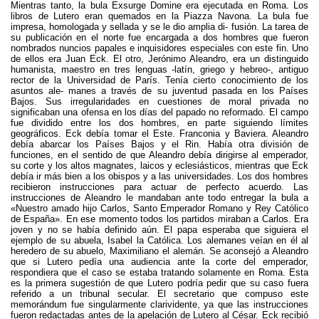
Mientras tanto, la bula Exsurge Domine era ejecutada en Roma. Los
libros de Lutero eran quemados en la Piazza Navona. La bula fue
impresa, homologada y sellada y se le dio amplia di- fusión. La tarea de
su publicación en el norte fue encargada a dos hombres que fueron
nombrados nuncios papales e inquisidores especiales con este fin. Uno
de ellos era Juan Eck. El otro, Jerónimo Aleandro, era un distinguido
humanista, maestro en tres lenguas -latín, griego y hebreo-, antiguo
rector de la Universidad de París. Tenía cierto conocimiento de los
asuntos ale- manes a través de su juventud pasada en los Países
Bajos. Sus irregularidades en cuestiones de moral privada no
significaban una ofensa en los días del papado no reformado. El campo
fue dividido entre los dos hombres, en parte siguiendo límites
geográficos. Eck debía tomar el Este. Franconia y Baviera. Aleandro
debía abarcar los Países Bajos y el Rin. Había otra división de
funciones, en el sentido de que Aleandro debía dirigirse al emperador,
su corte y los altos magnates, laicos y eclesiásticos, mientras que Eck
debía ir más bien a los obispos y a las universidades. Los dos hombres
recibieron instrucciones para actuar de perfecto acuerdo. Las
instrucciones de Aleandro le mandaban ante todo entregar la bula a
«Nuestro amado hijo Carlos, Santo Emperador Romano y Rey Católico
de España». En ese momento todos los partidos miraban a Carlos. Era
joven y no se había definido aún. El papa esperaba que siguiera el
ejemplo de su abuela, Isabel la Católica. Los alemanes veían en él al
heredero de su abuelo, Maximiliano el alemán. Se aconsejó a Aleandro
que si Lutero pedía una audiencia ante la corte del emperador,
respondiera que el caso se estaba tratando solamente en Roma. Esta
es la primera sugestión de que Lutero podría pedir que su caso fuera
referido a un tribunal secular. El secretario que compuso este
memorándum fue singularmente clarividente, ya que las instrucciones
fueron redactadas antes de la apelación de Lutero al César. Eck recibió