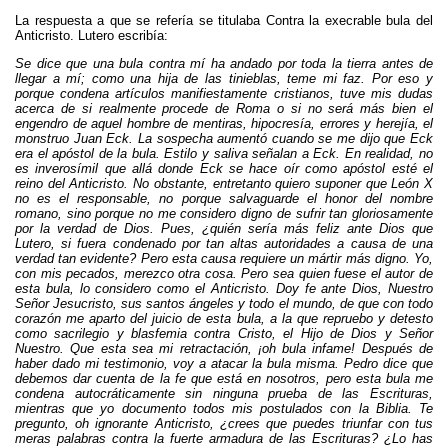
La respuesta a que se refería se titulaba Contra la execrable bula del
Anticristo. Lutero escribía:
Se dice que una bula contra mí ha andado por toda la tierra antes de
llegar a mí; como una hija de las tinieblas, teme mi faz. Por eso y
porque condena artículos manifiestamente cristianos, tuve mis dudas
acerca de si realmente procede de Roma o si no será más bien el
engendro de aquel hombre de mentiras, hipocresía, errores y herejía, el
monstruo Juan Eck. La sospecha aumentó cuando se me dijo que Eck
era el apóstol de la bula. Estilo y saliva señalan a Eck. En realidad, no
es inverosímil que allá donde Eck se hace oír como apóstol esté el
reino del Anticristo. No obstante, entretanto quiero suponer que León X
no es el responsable, no porque salvaguarde el honor del nombre
romano, sino porque no me considero digno de sufrir tan gloriosamente
por la verdad de Dios. Pues, ¿quién sería más feliz ante Dios que
Lutero, si fuera condenado por tan altas autoridades a causa de una
verdad tan evidente? Pero esta causa requiere un mártir más digno. Yo,
con mis pecados, merezco otra cosa. Pero sea quien fuese el autor de
esta bula, lo considero como el Anticristo. Doy fe ante Dios, Nuestro
Señor Jesucristo, sus santos ángeles y todo el mundo, de que con todo
corazón me aparto del juicio de esta bula, a la que repruebo y detesto
como sacrilegio y blasfemia contra Cristo, el Hijo de Dios y Señor
Nuestro. Que esta sea mi retractación, ¡oh bula infame! Después de
haber dado mi testimonio, voy a atacar la bula misma. Pedro dice que
debemos dar cuenta de la fe que está en nosotros, pero esta bula me
condena autocráticamente sin ninguna prueba de las Escrituras,
mientras que yo documento todos mis postulados con la Biblia. Te
pregunto, oh ignorante Anticristo, ¿crees que puedes triunfar con tus
meras palabras contra la fuerte armadura de las Escrituras? ¿Lo has