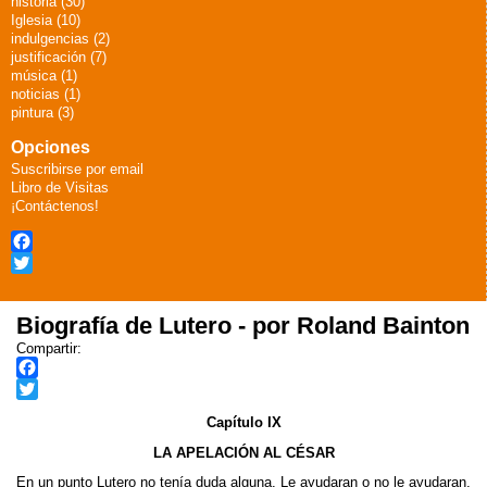
historia (30)
Iglesia (10)
indulgencias (2)
justificación (7)
música (1)
noticias (1)
pintura (3)
Opciones
Suscribirse por email
Libro de Visitas
¡Contáctenos!
Facebook
Twitter
Biografía de Lutero - por Roland Bainton
Compartir:
F
a
T
Capítulo IX
c
w
LA APELACIÓN AL CÉSAR
e
i
b
t
En un punto Lutero no tenía duda alguna. Le ayudaran o no le ayudaran,