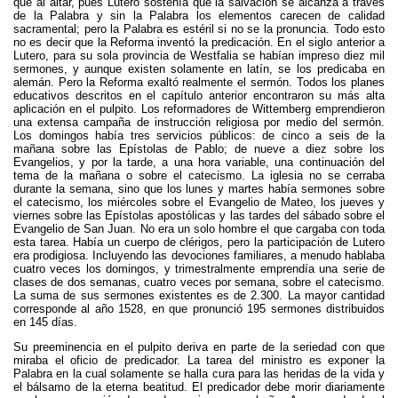
que al altar, pues Lutero sostenía que la salvación se alcanza a través
de la Palabra y sin la Palabra los elementos carecen de calidad
sacramental; pero la Palabra es estéril si no se la pronuncia. Todo esto
no es decir que la Reforma inventó la predicación. En el siglo anterior a
Lutero, para su sola provincia de Westfalia se habían impreso diez mil
sermones, y aunque existen solamente en latín, se los predicaba en
alemán. Pero la Reforma exaltó realmente el sermón. Todos los planes
educativos descritos en el capítulo anterior encontraron su más alta
aplicación en el pulpito. Los reformadores de Wittemberg emprendieron
una extensa campaña de instrucción religiosa por medio del sermón.
Los domingos había tres servicios públicos: de cinco a seis de la
mañana sobre las Epístolas de Pablo; de nueve a diez sobre los
Evangelios, y por la tarde, a una hora variable, una continuación del
tema de la mañana o sobre el catecismo. La iglesia no se cerraba
durante la semana, sino que los lunes y martes había sermones sobre
el catecismo, los miércoles sobre el Evangelio de Mateo, los jueves y
viernes sobre las Epístolas apostólicas y las tardes del sábado sobre el
Evangelio de San Juan. No era un solo hombre el que cargaba con toda
esta tarea. Había un cuerpo de clérigos, pero la participación de Lutero
era prodigiosa. Incluyendo las devociones familiares, a menudo hablaba
cuatro veces los domingos, y trimestralmente emprendía una serie de
clases de dos semanas, cuatro veces por semana, sobre el catecismo.
La suma de sus sermones existentes es de 2.300. La mayor cantidad
corresponde al año 1528, en que pronunció 195 sermones distribuidos
en 145 días.
Su preeminencia en el pulpito deriva en parte de la seriedad con que
miraba el oficio de predicador. La tarea del ministro es exponer la
Palabra en la cual solamente se halla cura para las heridas de la vida y
el bálsamo de la eterna beatitud. El predicador debe morir diariamente