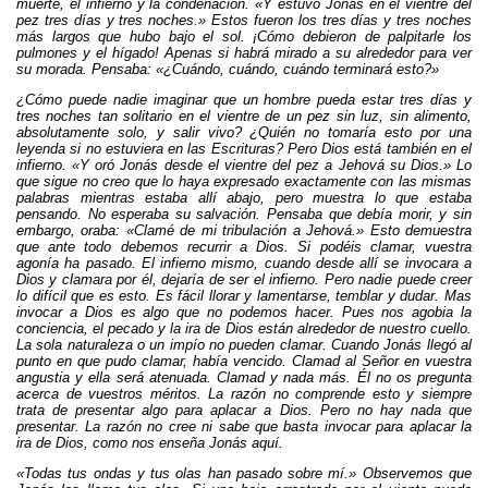
muerte, el infierno y la condenación. «Y estuvo Jonás en el vientre del
pez tres días y tres noches.» Estos fueron los tres días y tres noches
más largos que hubo bajo el sol. ¡Cómo debieron de palpitarle los
pulmones y el hígado! Apenas si habrá mirado a su alrededor para ver
su morada. Pensaba: «¿Cuándo, cuándo, cuándo terminará esto?»
¿Cómo puede nadie imaginar que un hombre pueda estar tres días y
tres noches tan solitario en el vientre de un pez sin luz, sin alimento,
absolutamente solo, y salir vivo? ¿Quién no tomaría esto por una
leyenda si no estuviera en las Escrituras? Pero Dios está también en el
infierno. «Y oró Jonás desde el vientre del pez a Jehová su Dios.» Lo
que sigue no creo que lo haya expresado exactamente con las mismas
palabras mientras estaba allí abajo, pero muestra lo que estaba
pensando. No esperaba su salvación. Pensaba que debía morir, y sin
embargo, oraba: «Clamé de mi tribulación a Jehová.» Esto demuestra
que ante todo debemos recurrir a Dios. Si podéis clamar, vuestra
agonía ha pasado. El infierno mismo, cuando desde allí se invocara a
Dios y clamara por él, dejaría de ser el infierno. Pero nadie puede creer
lo difícil que es esto. Es fácil llorar y lamentarse, temblar y dudar. Mas
invocar a Dios es algo que no podemos hacer. Pues nos agobia la
conciencia, el pecado y la ira de Dios están alrededor de nuestro cuello.
La sola naturaleza o un impío no pueden clamar. Cuando Jonás llegó al
punto en que pudo clamar, había vencido. Clamad al Señor en vuestra
angustia y ella será atenuada. Clamad y nada más. Él no os pregunta
acerca de vuestros méritos. La razón no comprende esto y siempre
trata de presentar algo para aplacar a Dios. Pero no hay nada que
presentar. La razón no cree ni sabe que basta invocar para aplacar la
ira de Dios, como nos enseña Jonás aquí.
«Todas tus ondas y tus olas han pasado sobre mí.» Observemos que