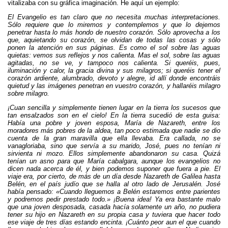
vitalizaba con su gráfica imaginación. He aquí un ejemplo:
El Evangelio es tan claro que no necesita muchas interpretaciones.
Sólo requiere que lo miremos y contemplemos y que lo dejemos
penetrar hasta lo más hondo de nuestro corazón. Sólo aprovecha a los
que, aquietando su corazón, se olvidan de todas las cosas y sólo
ponen la atención en sus páginas. Es como el sol sobre las aguas
quietas: vemos sus reflejos y nos calienta. Mas el sol, sobre las aguas
agitadas, no se ve, y tampoco nos calienta. Si queréis, pues,
iluminación y calor, la gracia divina y sus milagros; si queréis tener el
corazón ardiente, alumbrado, devoto y alegre, id allí donde encontráis
quietud y las imágenes penetran en vuestro corazón, y hallaréis milagro
sobre milagro.
¡Cuan sencilla y simplemente tienen lugar en la tierra los sucesos que
tan ensalzados son en el cielo! En la tierra sucedió de esta guisa:
Había una pobre y joven esposa, María de Nazareth, entre los
moradores más pobres de la aldea, tan poco estimada que nadie se dio
cuenta de la gran maravilla que ella llevaba. Era callada, no se
vanagloriaba, sino que servía a su marido, José, pues no tenían ni
sirvienta ni mozo. Ellos simplemente abandonaron su casa. Quizá
tenían un asno para que María cabalgara, aunque los evangelios no
dicen nada acerca de él, y bien podemos suponer que fuera a pie. El
viaje era, por cierto, de más de un día desde Nazareth de Galilea hasta
Belén, en el país judío que se halla al otro lado de Jerusalén. José
había pensado: «Cuando lleguemos a Belén estaremos entre parientes
y podremos pedir prestado todo.» ¡Buena idea! Ya era bastante malo
que una joven desposada, casada hacía solamente un año, no pudiera
tener su hijo en Nazareth en su propia casa y tuviera que hacer todo
ese viaje de tres días estando encinta. ¡Cuánto peor aun el que cuando