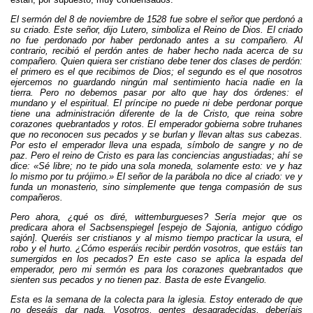
El sermón del 8 de noviembre de 1528 fue sobre el señor que perdonó a
su criado. Este señor, dijo Lutero, simboliza el Reino de Dios. El criado
no fue perdonado por haber perdonado antes a su compañero. Al
contrario, recibió el perdón antes de haber hecho nada acerca de su
compañero. Quien quiera ser cristiano debe tener dos clases de perdón:
el primero es el que recibimos de Dios; el segundo es el que nosotros
ejercemos no guardando ningún mal sentimiento hacia nadie en la
tierra. Pero no debemos pasar por alto que hay dos órdenes: el
mundano y el espiritual. El príncipe no puede ni debe perdonar porque
tiene una administración diferente de la de Cristo, que reina sobre
corazones quebrantados y rotos. El emperador gobierna sobre truhanes
que no reconocen sus pecados y se burlan y llevan altas sus cabezas.
Por esto el emperador lleva una espada, símbolo de sangre y no de
paz. Pero el reino de Cristo es para las conciencias angustiadas; ahí se
dice: «Sé libre; no te pido una sola moneda, solamente esto: ve y haz
lo mismo por tu prójimo.» El señor de la parábola no dice al criado: ve y
funda un monasterio, sino simplemente que tenga compasión de sus
compañeros.
Pero ahora, ¿qué os diré, wittemburgueses? Sería mejor que os
predicara ahora el Sacbsenspiegel [espejo de Sajonia, antiguo código
sajón]. Queréis ser cristianos y al mismo tiempo practicar la usura, el
robo y el hurto. ¿Cómo esperáis recibir perdón vosotros, que estáis tan
sumergidos en los pecados? En este caso se aplica la espada del
emperador, pero mi sermón es para los corazones quebrantados que
sienten sus pecados y no tienen paz. Basta de este Evangelio.
Esta es la semana de la colecta para la iglesia. Estoy enterado de que
no deseáis dar nada. Vosotros, gentes desagradecidas, deberíais