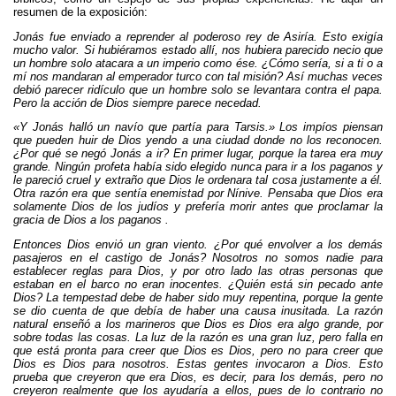
resumen de la exposición:
Jonás fue enviado a reprender al poderoso rey de Asiría. Esto exigía
mucho valor. Si hubiéramos estado allí, nos hubiera parecido necio que
un hombre solo atacara a un imperio como ése. ¿Cómo sería, si a ti o a
mí nos mandaran al emperador turco con tal misión? Así muchas veces
debió parecer ridículo que un hombre solo se levantara contra el papa.
Pero la acción de Dios siempre parece necedad.
«Y Jonás halló un navío que partía para Tarsis.» Los impíos piensan
que pueden huir de Dios yendo a una ciudad donde no los reconocen.
¿Por qué se negó Jonás a ir? En primer lugar, porque la tarea era muy
grande. Ningún profeta había sido elegido nunca para ir a los paganos y
le pareció cruel y extraño que Dios le ordenara tal cosa justamente a él.
Otra razón era que sentía enemistad por Nínive. Pensaba que Dios era
solamente Dios de los judíos y prefería morir antes que proclamar la
gracia de Dios a los paganos .
Entonces Dios envió un gran viento. ¿Por qué envolver a los demás
pasajeros en el castigo de Jonás? Nosotros no somos nadie para
establecer reglas para Dios, y por otro lado las otras personas que
estaban en el barco no eran inocentes. ¿Quién está sin pecado ante
Dios? La tempestad debe de haber sido muy repentina, porque la gente
se dio cuenta de que debía de haber una causa inusitada. La razón
natural enseñó a los marineros que Dios es Dios era algo grande, por
sobre todas las cosas. La luz de la razón es una gran luz, pero falla en
que está pronta para creer que Dios es Dios, pero no para creer que
Dios es Dios para nosotros. Estas gentes invocaron a Dios. Esto
prueba que creyeron que era Dios, es decir, para los demás, pero no
creyeron realmente que los ayudaría a ellos, pues de lo contrario no