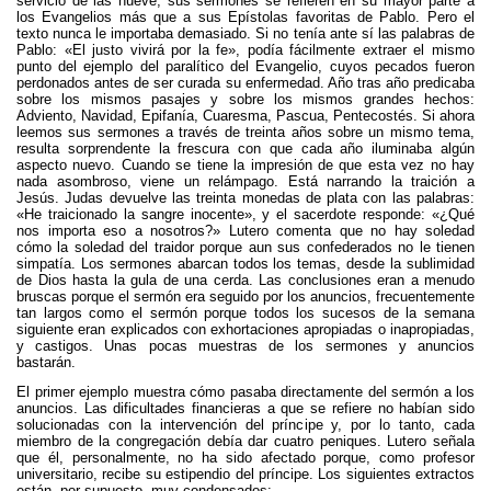
servicio de las nueve, sus sermones se refieren en su mayor parte a
los Evangelios más que a sus Epístolas favoritas de Pablo. Pero el
texto nunca le importaba demasiado. Si no tenía ante sí las palabras de
Pablo: «El justo vivirá por la fe», podía fácilmente extraer el mismo
punto del ejemplo del paralítico del Evangelio, cuyos pecados fueron
perdonados antes de ser curada su enfermedad. Año tras año predicaba
sobre los mismos pasajes y sobre los mismos grandes hechos:
Adviento, Navidad, Epifanía, Cuaresma, Pascua, Pentecostés. Si ahora
leemos sus sermones a través de treinta años sobre un mismo tema,
resulta sorprendente la frescura con que cada año iluminaba algún
aspecto nuevo. Cuando se tiene la impresión de que esta vez no hay
nada asombroso, viene un relámpago. Está narrando la traición a
Jesús. Judas devuelve las treinta monedas de plata con las palabras:
«He traicionado la sangre inocente», y el sacerdote responde: «¿Qué
nos importa eso a nosotros?» Lutero comenta que no hay soledad
cómo la soledad del traidor porque aun sus confederados no le tienen
simpatía. Los sermones abarcan todos los temas, desde la sublimidad
de Dios hasta la gula de una cerda. Las conclusiones eran a menudo
bruscas porque el sermón era seguido por los anuncios, frecuentemente
tan largos como el sermón porque todos los sucesos de la semana
siguiente eran explicados con exhortaciones apropiadas o inapropiadas,
y castigos. Unas pocas muestras de los sermones y anuncios
bastarán.
El primer ejemplo muestra cómo pasaba directamente del sermón a los
anuncios. Las dificultades financieras a que se refiere no habían sido
solucionadas con la intervención del príncipe y, por lo tanto, cada
miembro de la congregación debía dar cuatro peniques. Lutero señala
que él, personalmente, no ha sido afectado porque, como profesor
universitario, recibe su estipendio del príncipe. Los siguientes extractos
están, por supuesto, muy condensados: