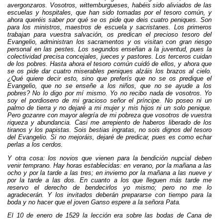
avergonzaros. Vosotros, wittemburgueses, habéis sido aliviados de las
escuelas y hospitales, que han sido tomadas por el tesoro común, y
ahora queréis saber por qué se os pide que deis cuatro peniques. Son
para los ministros, maestros de escuela y sacristanes. Los primeros
trabajan para vuestra salvación, os predican el precioso tesoro del
Evangelio, administran los sacramentos y os visitan con gran riesgo
personal en las pestes. Los segundos enseñan a la juventud, pues la
colectividad precisa concejales, jueces y pastores. Los terceros cuidan
de los pobres. Hasta ahora el tesoro común cuidó de ellos, y ahora que
se os pide dar cuatro miserables peniques alzáis los brazos al cielo.
¿Qué quiere decir esto, sino que preferís que no se os predique el
Evangelio, que no se enseñe a los niños, que no se ayude a los
pobres? No lo digo por mí mismo. Yo no recibo nada de vosotros. Yo
soy el pordiosero de mi gracioso señor el príncipe. No poseo ni un
palmo de tierra y no dejaré a mi mujer y mis hijos ni un solo penique.
Pero gozanre con mayor alegría de mi pobreza que vosotros de vuestra
riqueza y abundancia. Casi me arrepiento de haberos liberado de los
tiranos y los papistas. Sois bestias ingratas, no sois dignos del tesoro
del Evangelio. Si no mejoráis, dejaré de predicar, pues es como echar
perlas a los cerdos.
Y otra cosa: los novios que vienen para la bendición nupcial deben
venir temprano. Hay horas establecidas: en verano, por la mañana a las
ocho y por la tarde a las tres; en invierno por la mañana a las nueve y
por la tarde a las dos. En cuanto a los que lleguen más tarde me
reservo el derecho de bendecirlos yo mismo; pero no me lo
agradecerán. Y los invitados deberán prepararse con tiempo para la
boda y no hacer que el joven Ganso espere a la señora Pata.
El 10 de enero de 1529 la lección era sobre las bodas de Cana de