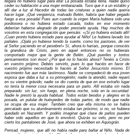
llegara no hubiera lugar para ella! La posada estaba llena. Nadie quiso
ceder su habitación a una mujer embarazada. Tuvo que ir a un establo y
allí dar a luz al Hacedor de todas las criaturas a quien nadie quería
hacer lugar. ¡Qué vergüenza, malvado Belén, habría que haber pegado
fuego a esa posada! Pues aun cuando la virgen María hubiera sido una
pordiosera o no hubiera estado casada, todos en ese momento
deberían haberse alegrado de poder prestarle ayuda. Hay muchos de
vosotros en esta congregación que pensáis: «¡Si yo hubiera estado allí!
¡Cuan pronto hubiera estado para ayudar al Niño! Le hubiera lavado los
pañales. ¡Ojalá yo hubiese tenido la suerte, como los pastores, de ver
al Señor yaciendo en el pesebre!» Sí, ahora lo haríais, porque conocéis
la grandeza de Cristo, pero en aquel entonces no os hubierais
comportado mejor que la gente de Belén. ¡Qué pueriles y tontos
pensamientos son ésos! ¿Por qué no lo hacéis ahora? Tenéis a Cristo
en vuestro prójimo. Debéis servirlo, pues lo que hacéis en favor de
vuestro prójimo necesitado lo hacéis al Señor Jesucristo mismo. El
nacimiento fue aun más lastimoso. Nadie se compadeció de esa joven
esposa que daba a luz a su primogénito; nadie la atendió; nadie reparó
en su vientre grávido; nadie se dio cuenta de que en ese extraño lugar
no tenía la menor cosa necesaria para un parto. Allí estaba sin nada
preparado: sin luz, sin fuego, en plena noche, sola en la oscuridad.
Nadie le prestó la ayuda habitual. Todos están beodos y alegres en la
posada, un pulular de huéspedes de todas partes, de modo que nadie
se ocupa de esa mujer. También creo que ella misma no se había
percatado que su alumbramiento estaba tan próximo; si no, se hubiera
quedado en Nazareth. Y podéis imaginar qué clase de paños pueden
haber sido aquellos en que lo envolvió. Quizás su velo, pero no por
cierto los pantalones de José, que ahora se exhiben en Aquisgrán.
Pensad, mujeres, que allí no había nadie para bañar al Niño. Nada de