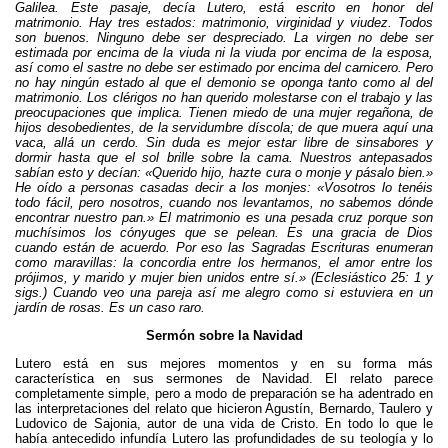
Galilea. Este pasaje, decía Lutero, está escrito en honor del
matrimonio. Hay tres estados: matrimonio, virginidad y viudez. Todos
son buenos. Ninguno debe ser despreciado. La virgen no debe ser
estimada por encima de la viuda ni la viuda por encima de la esposa,
así como el sastre no debe ser estimado por encima del carnicero. Pero
no hay ningún estado al que el demonio se oponga tanto como al del
matrimonio. Los clérigos no han querido molestarse con el trabajo y las
preocupaciones que implica. Tienen miedo de una mujer regañona, de
hijos desobedientes, de la servidumbre díscola; de que muera aquí una
vaca, allá un cerdo. Sin duda es mejor estar libre de sinsabores y
dormir hasta que el sol brille sobre la cama. Nuestros antepasados
sabían esto y decían: «Querido hijo, hazte cura o monje y pásalo bien.»
He oído a personas casadas decir a los monjes: «Vosotros lo tenéis
todo fácil, pero nosotros, cuando nos levantamos, no sabemos dónde
encontrar nuestro pan.» El matrimonio es una pesada cruz porque son
muchísimos los cónyuges que se pelean. Es una gracia de Dios
cuando están de acuerdo. Por eso las Sagradas Escrituras enumeran
como maravillas: la concordia entre los hermanos, el amor entre los
prójimos, y marido y mujer bien unidos entre sí.» (Eclesiástico 25: 1 y
sigs.) Cuando veo una pareja así me alegro como si estuviera en un
jardín de rosas. Es un caso raro.
Sermón sobre la Navidad
Lutero está en sus mejores momentos y en su forma más
característica en sus sermones de Navidad. El relato parece
completamente simple, pero a modo de preparación se ha adentrado en
las interpretaciones del relato que hicieron Agustín, Bernardo, Taulero y
Ludovico de Sajonia, autor de una vida de Cristo. En todo lo que le
había antecedido infundía Lutero las profundidades de su teología y lo