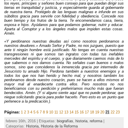
los reyes, príncipes y señores buen consejo para que puedan dirigir sus
tierras en tranquilidad y justicia, y especialmente guarda al gobernante
de nuestra tierra. Protégelo de las lenguas malignas e infunde en sus
súbditos gracia para servirle con fidelidad y obediencia. Concede nos
buen tiempo y los frutos de la tierra. Te encomendamos casa, tierra,
esposa e hijos. Ayúdanos para que podamos gobernar, nutrir y educar.
Aparta al Corruptor y a los ángeles malos que impiden estas cosas.
Amén.
«Y perdónanos nuestras deudas así como nosotros perdonamos a
nuestros deudores.» Amado Señor y Padre, no nos juzgues, puesto que
ante ti ningún hombre está justificado. No tengas en cuenta nuestras
transgresiones ni que somos tan ingratos con todas tus inefables
mercedes del espíritu y el cuerpo, y que diariamente caemos más de lo
que sabemos o nos damos cuenta. No señales cuan buenos o malos
somos, sino que concédenos la inmerecida gracia por intermedio de
Jesucristo tu amado Hijo. Perdona también a nuestros enemigos y a
todos los que nos han herido y hecho mal, y nosotros también los
perdonamos desde nuestro corazón, pues se hacen a ellos mismos el
mayor mal al enardecerte contra ellos. Pero nosotros no nos
beneficiamos con su perdición y preferiríamos mucho más que fueran
bendecidos. Amén. (Y si alguno siente aquí que no puede perdonar, que
niegue solicitando gracia para poder hacerlo. Pero esto es un punto que
pertenece a la predicación.).
Páginas:
1
2
3
4
5
6
7
8
9
10
11
12
13
14
15
16
17
18
19
20
21
22
23
febrero 16th, 2016 | Etiquetas:
biografías
,
historia
,
reforma
|
Categorías:
Historia,
Historia de la Reforma