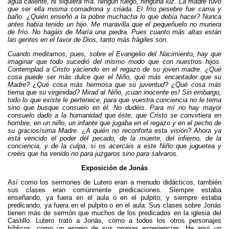
agua caliente, ni siquiera fría. Ningún fuego, ninguna luz. La madre tuvo
que ser ella misma comadrona y criada. El frío pesebre fue cama y
baño. ¿Quién enseñó a la pobre muchacha lo que debía hacer? Nunca
antes había tenido un hijo. Me maravilla que el pequeñuelo no muriera
de frío. No hagáis de María una piedra. Pues cuanto más altas están
las gentes en el favor de Dios, tanto más frágiles son.
Cuando meditamos, pues, sobre el Evangelio del Nacimiento, hay que
imaginar que todo sucedió del mismo modo que con nuestros hijos.
Contemplad a Cristo yaciendo en el regazo de su joven madre. ¿Qué
cosa puede ser más dulce que el Niño, qué más encantador que su
Madre? ¿Qué cosa más hermosa que su juventud? ¿Qué cosa más
tierna que su virginidad? Mirad al Niño, ¡cuan inocente es! Sin embargo,
todo lo que existe le pertenece, para que vuestra conciencia no le tema
sino que busque consuelo en él. No dudéis. Para mí no hay mayor
consuelo dado a la humanidad que éste, que Cristo se convirtiera en
hombre, en un niño, un infante que jugaba en el regazo y en el pecho de
su graciosísima Madre. ¿A quién no reconforta esta visión? Ahora ya
está vencido el poder del pecado, de la muerte, del infierno, de la
conciencia, y de la culpa, si os acercáis a este Niño que juguetea y
creéis que ha venido no para juzgaros sino para salvaros.
Exposición de Jonás
Así como los sermones de Lutero eran a menudo didácticos, también
sus clases eran comúnmente predicaciones. Siempre estaba
enseñando, ya fuera en el aula o en el pulpito; y siempre estaba
predicando, ya fuera en el pulpito o en el aula. Sus clases sobre Jonás
tienen más de sermón que muchos de los predicados en la iglesia del
Castillo. Lutero trató a Jonás, como a todos los otros personajes
bíblicos, como un espejo de sus propias experiencias. He aquí un