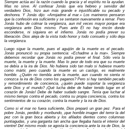
Siempre actúa así la razón cuando la gracia y el espíritu no la ayudan.
Mas no sirve. Al confesar Jonás que era hebreo y servidor del
verdadero Dios, hizo aun más grande e injustificable su pecado y
deshonra. Y Jonás dijo: «Arrojadme al mar.» Los marineros pensaron
que la confesión era suficiente y se sentaron nuevamente a remar. Pero
Jonás hubo de colmar la vergüenza, aun mil veces mayor porque era
vergüenza ante Dios mismo. Pues ante Él no hay rincón donde
esconderse, ni siquiera en el infierno. Jonás no podía prever su
liberación. Dios aleja de la vista todo honor y todo consuelo y sólo deja
la vergüenza.
Luego sigue la muerte, pues el aguijón de la muerte es el pecado.
Jonás pronunció su propia sentencia: «Echadme a la mar». Siempre
debemos recordar que Jonás no podía prever el final. Sólo veía la
muerte, la muerte y la muerte. Mas lo peor de todo era que su muerte
se debía a la ira de Dios. No hubiera sido tan malo si hubiese muerto
como mártir, pero cuando la muerte es un castigo, es realmente
horrible. ¿Quién no tiembla ante la muerte, aun cuando no sienta ni
conozca la ira de Dios como los paganos? Pero si hay también pecado
y remordimiento de conciencia, ¿quién puede soportar la vergüenza
ante Dios y el mundo? ¡Qué lucha debe de haber tenido lugar en el
corazón de Jonás! Debe de haber sudado sangre. Tenía que luchar al
mismo tiempo contra el pecado, contra su propia conciencia, contra los
sentimientos de su corazón, contra la muerte y la ira de Dios.
Como si el mar no fuera suficiente, Dios preparó un gran pez. Para el
pobre Jonás, perdido y moribundo, ¡que horrible imagen del terror la del
pez con la gran boca abierta y los afilados dientes como columnas
puntiagudas, y una garganta tan ancha que llegaba hasta el interior del
vientre! Del mismo modo se agosta la conciencia ante la ira de Dios, la