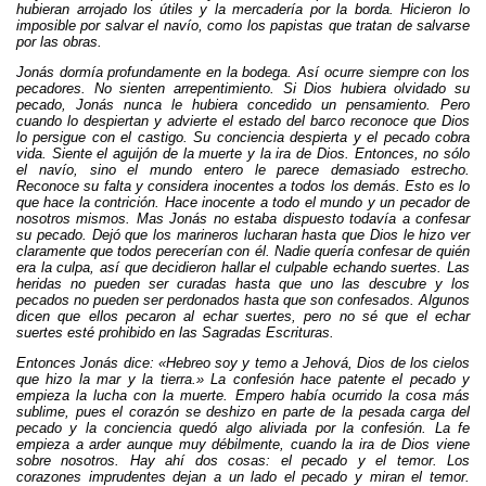
hubieran arrojado los útiles y la mercadería por la borda. Hicieron lo
imposible por salvar el navío, como los papistas que tratan de salvarse
por las obras.
Jonás dormía profundamente en la bodega. Así ocurre siempre con los
pecadores. No sienten arrepentimiento. Si Dios hubiera olvidado su
pecado, Jonás nunca le hubiera concedido un pensamiento. Pero
cuando lo despiertan y advierte el estado del barco reconoce que Dios
lo persigue con el castigo. Su conciencia despierta y el pecado cobra
vida. Siente el aguijón de la muerte y la ira de Dios. Entonces, no sólo
el navío, sino el mundo entero le parece demasiado estrecho.
Reconoce su falta y considera inocentes a todos los demás. Esto es lo
que hace la contrición. Hace inocente a todo el mundo y un pecador de
nosotros mismos. Mas Jonás no estaba dispuesto todavía a confesar
su pecado. Dejó que los marineros lucharan hasta que Dios le hizo ver
claramente que todos perecerían con él. Nadie quería confesar de quién
era la culpa, así que decidieron hallar el culpable echando suertes. Las
heridas no pueden ser curadas hasta que uno las descubre y los
pecados no pueden ser perdonados hasta que son confesados. Algunos
dicen que ellos pecaron al echar suertes, pero no sé que el echar
suertes esté prohibido en las Sagradas Escrituras.
Entonces Jonás dice: «Hebreo soy y temo a Jehová, Dios de los cielos
que hizo la mar y la tierra.» La confesión hace patente el pecado y
empieza la lucha con la muerte. Empero había ocurrido la cosa más
sublime, pues el corazón se deshizo en parte de la pesada carga del
pecado y la conciencia quedó algo aliviada por la confesión. La fe
empieza a arder aunque muy débilmente, cuando la ira de Dios viene
sobre nosotros. Hay ahí dos cosas: el pecado y el temor. Los
corazones imprudentes dejan a un lado el pecado y miran el temor.