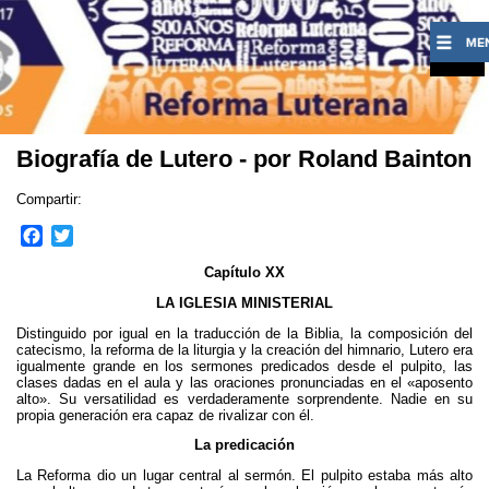
Biografía de Lutero - por Roland Bainton
Compartir:
F
T
a
w
Capítulo XX
c
i
e
t
LA IGLESIA MINISTERIAL
b
t
Distinguido por igual en la traducción de la Biblia, la composición del
o
e
catecismo, la reforma de la liturgia y la creación del himnario, Lutero era
o
r
igualmente grande en los sermones predicados desde el pulpito, las
clases dadas en el aula y las oraciones pronunciadas en el «aposento
k
alto». Su versatilidad es verdaderamente sorprendente. Nadie en su
propia generación era capaz de rivalizar con él.
La predicación
La Reforma dio un lugar central al sermón. El pulpito estaba más alto