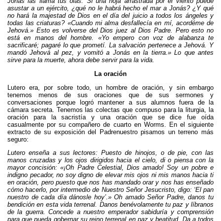
Jonás las llama tus olas. Si una hoja arrastrada por el viento puede
asustar a un ejército, ¿qué no le habrá hecho el mar a Jonás? ¿Y qué
no hará la majestad de Dios en el día del juicio a todos los ángeles y
todas las criaturas? «Cuando mi alma desfallecía en mí, acordéme de
Jehová.» Esto es volverse del Dios juez al Dios Padre. Pero esto no
está en manos del hombre. «Yo empero con voz de alabanza te
sacrificaré; pagaré lo que prometí. La salvación pertenece a Jehová. Y
mandó Jehová al pez, y vomitó a Jonás en la tierra.» Lo que antes
sirve para la muerte, ahora debe servir para la vida.
La oración
Lutero era, por sobre todo, un hombre de oración, y sin embargo
tenemos menos de sus oraciones que de sus sermones y
conversaciones porque logró mantener a sus alumnos fuera de la
cámara secreta. Tenemos las colectas que compuso para la liturgia, la
oración para la sacristía y una oración que se dice fue oída
casualmente por su compañero de cuarto en Worms. En el siguiente
extracto de su exposición del Padrenuestro pisamos un terreno más
seguro:
Lutero enseña a sus lectores: Puesto de hinojos, o de pie, con las
manos cruzadas y los ojos dirigidos hacia el cielo, di o piensa con la
mayor concisión: «¡Oh Padre Celestial, Dios amado! Soy un pobre e
indigno pecador, no soy digno de elevar mis ojos ni mis manos hacia ti
en oración, pero puesto que nos has mandado orar y nos has enseñado
cómo hacerlo, por intermedio de Nuestro Señor Jesucristo, digo: ‘El pan
nuestro de cada día dánosle hoy’.» Oh amado Señor Padre, danos tu
bendición en esta vida terrenal. Danos benévolamente tu paz y líbranos
de la guerra. Concede a nuestro emperador sabiduría y comprensión
para que pueda gobernar su reino terrenal en paz y beatitud. Da a todos